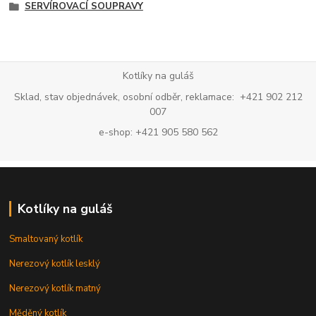
SERVÍROVACÍ SOUPRAVY
Kotlíky na guláš
Sklad, stav objednávek, osobní odběr, reklamace: +421 902 212
007
e-shop: +421 905 580 562
Kotlíky na guláš
Smaltovaný kotlík
Nerezový kotlík lesklý
Nerezový kotlík matný
Měděný kotlík