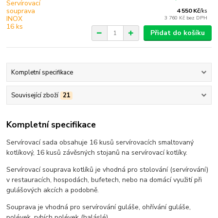
4 550 Kč
/
ks
3 760 Kč
bez DPH
Přidat do košíku
Kompletní specifikace
Související zboží
21
Kompletní specifikace
Servírovací sada obsahuje 16 kusů servírovacích smaltovaný
kotlíkový, 16 kusů závěsných stojanů na servírovací kotlíky.
Servírovací souprava kotlíků je vhodná pro stolování (servírování)
v restauracích, hospodách, bufetech, nebo na domácí využití při
gulášových akcích a podobně.
Souprava je vhodná pro servírování guláše, ohřívání guláše,
polévek, rybích polévek (haláslé)