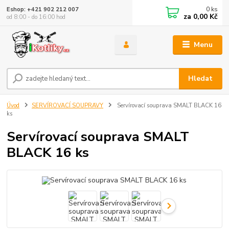
0
ks
Eshop: +421 902 212 007
za
0,00 Kč
od 8:00 - do 16:00 hod
Menu
Hledat
Úvod
SERVÍROVACÍ SOUPRAVY
Servírovací souprava SMALT BLACK 16
ks
Servírovací souprava SMALT
BLACK 16 ks