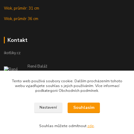
Wok, průměr: 31 cm
Wok, průměr 36 cm
Kontakt
ikotliky.cz
René Baláž
Eshop: +421 902 212 007
od 8:00 - do 16:00 hod
Tento web používá soubory cookie. Dalším procházením tohoto
webu vyjadřujete souhlas s jejich používáním. Více informací
info@ikotliky.cz
podkategorii Obchodních podmínek.
Souhlasím
Nastavení
Copyright © 2014-2020 IKOTLIKY.CZ, všetky práva vyhradené..
Souhlas můžete odmítnout
zde
.
Vytvořeno na
Eshop-rychle.cz