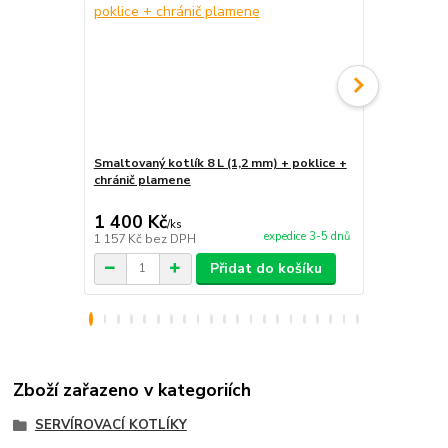
Smaltovaný kotlík 8 L (1,2 mm) + poklice +
Smaltovaný k
chránič plamene
chránič pla
1 400 Kč
1 490 Kč
/
ks
expedice 3-5 dnů
1 157 Kč
bez DPH
1 231 Kč
bez
Přidat do košíku
Zboží zařazeno v kategoriích
SERVÍROVACÍ KOTLÍKY