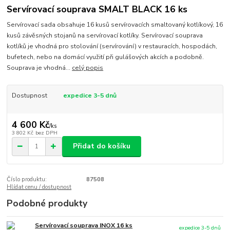
Servírovací souprava SMALT BLACK 16 ks
Servírovací sada obsahuje 16 kusů servírovacích smaltovaný kotlíkový, 16
kusů závěsných stojanů na servírovací kotlíky. Servírovací souprava
kotlíků je vhodná pro stolování (servírování) v restauracích, hospodách,
bufetech, nebo na domácí využití při gulášových akcích a podobně.
Souprava je vhodná...
celý popis
Dostupnost
expedice 3-5 dnů
4 600 Kč
/
ks
3 802 Kč
bez DPH
Přidat do košíku
Číslo produktu:
87508
Hlídat cenu / dostupnost
Podobné produkty
Servírovací souprava INOX 16 ks
expedice 3-5 dnů