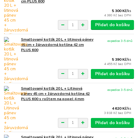
cm PLUS 600
5 300 Kč
/
ks
4 380 Kč
bez DPH
Přidat do košíku
Smaltovaný kotlík 20 L + litinová pánev
expedice 3-5 dnů
45 cm + žáruvzdorná kotlina 42 cm
PLUS 600
5 390 Kč
/
ks
4 455 Kč
bez DPH
Přidat do košíku
Smaltovaný kotlík 20 L + Litinová
expedice 3-5 dnů
pánev 45 cm + žáruvzdorná kotlina 42
PLUS 600 s roštem na popel 4 mm
4 620 Kč
/
ks
3 818 Kč
bez DPH
Přidat do košíku
Smaltovaný kotlík 20 L + litinová pánev