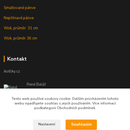
Smaltované pánve
Nepřilnavé pánve
Wok, průměr: 31 cm
Wok, průměr 36 cm
Kontakt
ikotliky.cz
René Baláž
Eshop: +421 902 212 007
od 8:00 - do 16:00 hod
Tento web používá soubory cookie. Dalším procházením tohoto
webu vyjadřujete souhlas s jejich používáním. Více informací
info@ikotliky.cz
podkategorii Obchodních podmínek.
Souhlasím
Nastavení