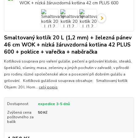
Smaltovaný kotlík 20 L (1,2 mm) + železná pánev
46 cm WOK + nízká žáruvzdorná kotlina 42 PLUS
600 + poklice + vařečka + naběračka
Kotlíková souprava pro vaření guláše, pečení a grilování klobás, steaků,
špekáčků, slaniny, masa, zeleniny a jiných pochutin v zahradě, v přírodě
pro rodiny, různé společenské akce a posezení při dobrém gulášu a
grilování. Kotlíková gulášová souprava obsahuje: Smaltovaný kotlík
Objem: 20 l. Horn...
celý popis
Dostupnost
expedice 3-5 dnů
Zvýšená cena
50 Kč
poštovného za
balík