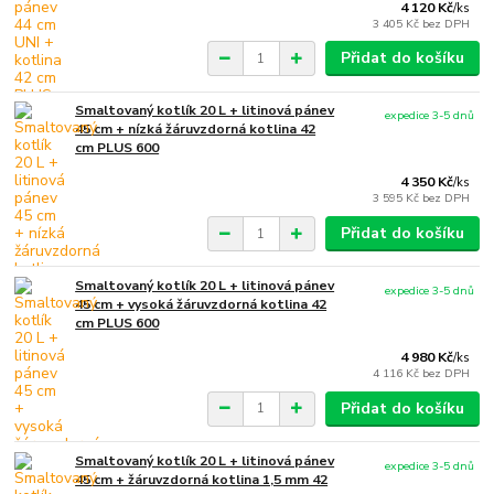
4 120 Kč
/
ks
3 405 Kč
bez DPH
Přidat do košíku
Smaltovaný kotlík 20 L + litinová pánev
expedice 3-5 dnů
45 cm + nízká žáruvzdorná kotlina 42
cm PLUS 600
4 350 Kč
/
ks
3 595 Kč
bez DPH
Přidat do košíku
Smaltovaný kotlík 20 L + litinová pánev
expedice 3-5 dnů
45 cm + vysoká žáruvzdorná kotlina 42
cm PLUS 600
4 980 Kč
/
ks
4 116 Kč
bez DPH
Přidat do košíku
Smaltovaný kotlík 20 L + litinová pánev
expedice 3-5 dnů
45 cm + žáruvzdorná kotlina 1,5 mm 42