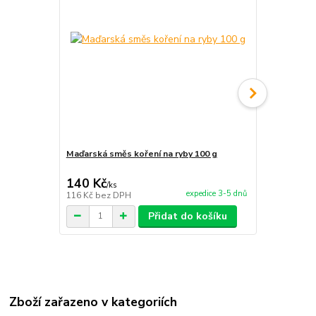
Maďarská směs koření na ryby 100 g
Maďarská sm
140 Kč
140 Kč
/
ks
/
ks
expedice 3-5 dnů
116 Kč
bez DPH
116 Kč
bez 
Přidat do košíku
Zboží zařazeno v kategoriích