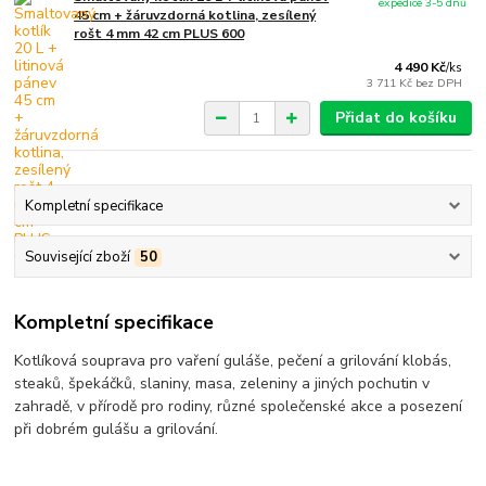
expedice 3-5 dnů
45 cm + žáruvzdorná kotlina, zesílený
rošt 4 mm 42 cm PLUS 600
4 490 Kč
/
ks
3 711 Kč
bez DPH
Přidat do košíku
Kompletní specifikace
Související zboží
50
Kompletní specifikace
Kotlíková souprava pro vaření guláše, pečení a grilování klobás,
steaků, špekáčků, slaniny, masa, zeleniny a jiných pochutin v
zahradě, v přírodě pro rodiny, různé společenské akce a posezení
při dobrém gulášu a grilování.