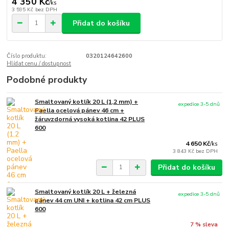
4 350 Kč
/
ks
3 595 Kč
bez DPH
Přidat do košíku
Číslo produktu:
0320124642600
Hlídat cenu / dostupnost
Podobné produkty
Smaltovaný kotlík 20 L (1,2 mm) +
expedice 3-5 dnů
Paella ocelová pánev 46 cm +
žáruvzdorná vysoká kotlina 42 PLUS
600
4 650 Kč
/
ks
3 843 Kč
bez DPH
Přidat do košíku
Smaltovaný kotlík 20 L + železná
expedice 3-5 dnů
pánev 44 cm UNI + kotlina 42 cm PLUS
600
7 % sleva