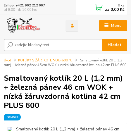
0
ks
Eshop: +421 902 212 007
za
0,00 Kč
od 8:00 - do 16:00 hod
Menu
Hledat
Úvod
KOTLÍKY S ŽÁR. KOTLINOU-600 °C
Smaltovaný kotlík 20 L (1,2
mm) + železná pánev 46 cm WOK + nízká žáruvzdorná kotlina 42 cm PLUS 600
Smaltovaný kotlík 20 L (1,2 mm)
+ železná pánev 46 cm WOK +
nízká žáruvzdorná kotlina 42 cm
PLUS 600
Novinka