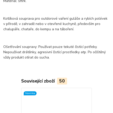
Materiál: smrk.
Kotlíková souprava pro outdorové vaření guláše a rybích polévek
v přírodě, v zahradě nebo v otevřené kuchyně, především pro
chalupáře, chataře, do kempu a na táboření.
Ošetřování soupravy: Používat pouze tekuté čistící potřeby.
Nepoužívat drátěnky, agresivní čistící prostředky atp. Po očištěný
vždy produkt otírat do sucha.
Související zboží
50
Novinka
TOP produkt
Novinka