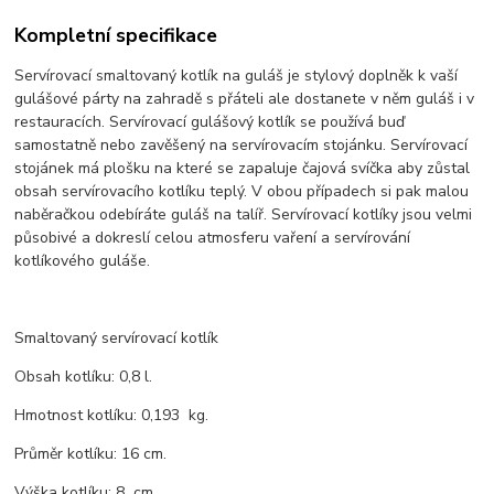
Kompletní specifikace
Servírovací smaltovaný kotlík na guláš je stylový doplněk k vaší
gulášové párty na zahradě s přáteli ale dostanete v něm guláš i v
restauracích. Servírovací gulášový kotlík se používá buď
samostatně nebo zavěšený na servírovacím stojánku. Servírovací
stojánek má plošku na které se zapaluje čajová svíčka aby zůstal
obsah servírovacího kotlíku teplý. V obou případech si pak malou
naběračkou odebíráte guláš na talíř. Servírovací kotlíky jsou velmi
působivé a dokreslí celou atmosferu vaření a servírování
kotlíkového guláše.
Smaltovaný servírovací kotlík
Obsah kotlíku: 0,8 l.
Hmotnost kotlíku: 0,193 kg.
Průměr kotlíku: 16 cm.
Výška kotlíku: 8 cm.