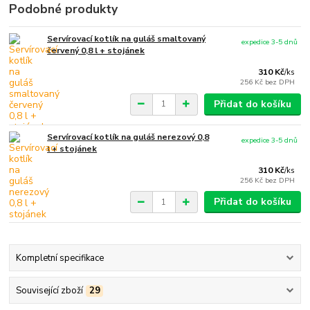
Podobné produkty
Servírovací kotlík na guláš smaltovaný
expedice 3-5 dnů
červený 0,8 l + stojánek
310 Kč
/
ks
256 Kč
bez DPH
Přidat do košíku
Servírovací kotlík na guláš nerezový 0,8
expedice 3-5 dnů
l + stojánek
310 Kč
/
ks
256 Kč
bez DPH
Přidat do košíku
Kompletní specifikace
Související zboží
29