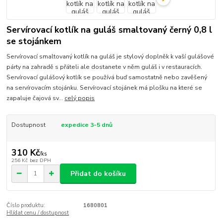
Servírovací kotlík na guláš smaltovaný černý 0,8 l
se stojánkem
Servírovací smaltovaný kotlík na guláš je stylový doplněk k vaší gulášové
párty na zahradě s přáteli ale dostanete v něm guláš i v restauracích.
Servírovací gulášový kotlík se používá buď samostatně nebo zavěšený
na servírovacím stojánku. Servírovací stojánek má plošku na které se
zapaluje čajová sv...
celý popis
Dostupnost
expedice 3-5 dnů
310 Kč
/
ks
256 Kč
bez DPH
Přidat do košíku
Číslo produktu:
1680801
Hlídat cenu / dostupnost