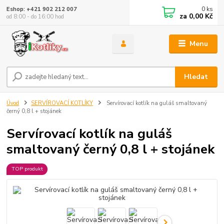
0
ks
Eshop: +421 902 212 007
za
0,00 Kč
od 8:00 - do 16:00 hod
Menu
Hledat
Úvod
SERVÍROVACÍ KOTLÍKY
Servírovací kotlík na guláš smaltovaný
černý 0,8 l + stojánek
Servírovací kotlík na guláš
smaltovaný černý 0,8 l + stojánek
TOP produkt