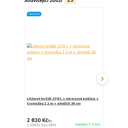
Související zboží
29
Novinka
Litinový kotlík 10,8 L + nerezová poklice +
Měděný kotlí
trojnožka 1,2 m + ohniště 36 cm
stojan s kl
2 830 Kč
9 250 Kč
/
ks
expedice 3-5 dnů
2 339 Kč
bez DPH
7 645 Kč
bez