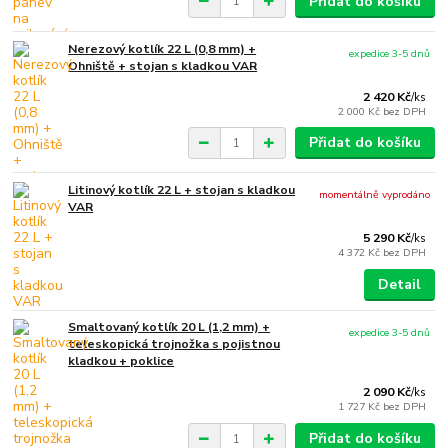
Přidat do košíku
Nerezový kotlík 22 L (0,8 mm) +
expedice 3-5 dnů
Ohniště + stojan s kladkou VAR
2 420 Kč
/
ks
2 000 Kč
bez DPH
Přidat do košíku
Litinový kotlík 22 L + stojan s kladkou
momentálně vyprodáno
VAR
5 290 Kč
/
ks
4 372 Kč
bez DPH
Detail
Smaltovaný kotlík 20 L (1,2 mm) +
expedice 3-5 dnů
teleskopická trojnožka s pojistnou
kladkou + poklice
2 090 Kč
/
ks
1 727 Kč
bez DPH
Přidat do košíku