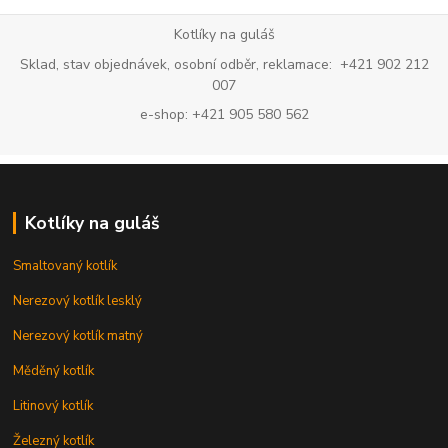
Kotlíky na guláš
Sklad, stav objednávek, osobní odběr, reklamace: +421 902 212
007
e-shop: +421 905 580 562
Kotlíky na guláš
Smaltovaný kotlík
Nerezový kotlík lesklý
Nerezový kotlík matný
Měděný kotlík
Litinový kotlík
Železný kotlík