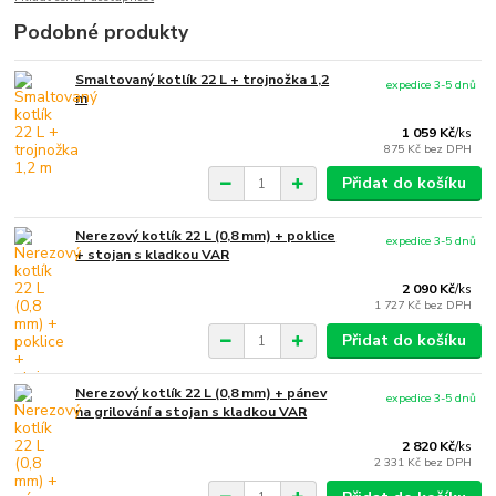
Podobné produkty
Smaltovaný kotlík 22 L + trojnožka 1,2
expedice 3-5 dnů
m
1 059 Kč
/
ks
875 Kč
bez DPH
Přidat do košíku
Nerezový kotlík 22 L (0,8 mm) + poklice
expedice 3-5 dnů
+ stojan s kladkou VAR
2 090 Kč
/
ks
1 727 Kč
bez DPH
Přidat do košíku
Nerezový kotlík 22 L (0,8 mm) + pánev
expedice 3-5 dnů
na grilování a stojan s kladkou VAR
2 820 Kč
/
ks
2 331 Kč
bez DPH