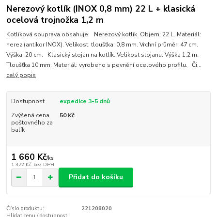
Nerezový kotlík (INOX 0,8 mm) 22 L + klasická
ocelová trojnožka 1,2 m
Kotlíková souprava obsahuje: Nerezový kotlík. Objem: 22 L. Materiál:
nerez (antikor INOX). Velikost: tloušťka: 0,8 mm. Vrchní průměr: 47 cm.
Výška: 20 cm. Klasický stojan na kotlík. Velikost stojanu: Výška 1,2 m.
Tloušťka 10 mm. Materiál: vyrobeno s pevnění ocelového profilu. Či...
celý popis
Dostupnost
expedice 3-5 dnů
Zvýšená cena
50 Kč
poštovného za
balík
1 660 Kč
/
ks
1 372 Kč
bez DPH
Přidat do košíku
Číslo produktu:
221208020
Hlídat cenu / dostupnost