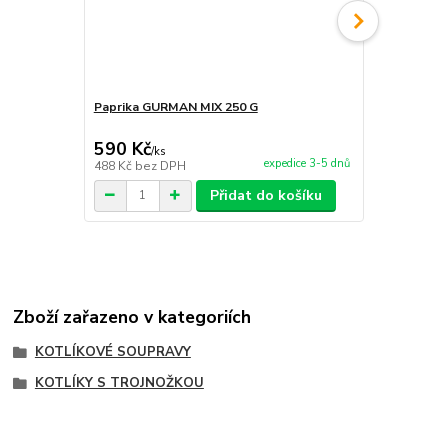
Paprika GURMAN MIX 250 G
Pálivá papr
590 Kč
85 Kč
/
ks
/
ks
expedice 3-5 dnů
488 Kč
bez DPH
70 Kč
bez D
Přidat do košíku
Zboží zařazeno v kategoriích
KOTLÍKOVÉ SOUPRAVY
KOTLÍKY S TROJNOŽKOU