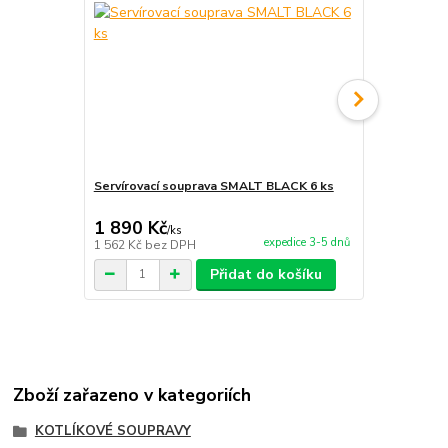
Servírovací souprava SMALT BLACK 6 ks
Servírovací
1 890 Kč
4 600 Kč
/
ks
expedice 3-5 dnů
1 562 Kč
bez DPH
3 802 Kč
bez
Přidat do košíku
Zboží zařazeno v kategoriích
KOTLÍKOVÉ SOUPRAVY