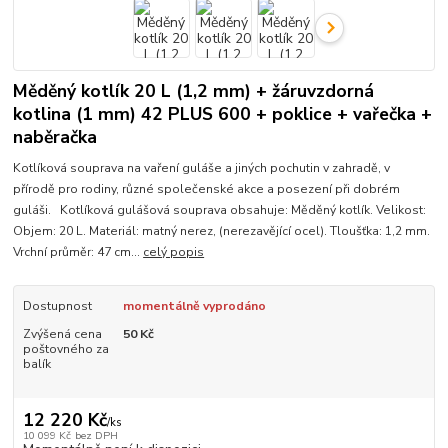
Měděný kotlík 20 L (1,2 mm) + žáruvzdorná
kotlina (1 mm) 42 PLUS 600 + poklice + vařečka +
naběračka
Kotlíková souprava na vaření guláše a jiných pochutin v zahradě, v
přírodě pro rodiny, různé společenské akce a posezení při dobrém
guláši. Kotlíková gulášová souprava obsahuje: Měděný kotlík. Velikost:
Objem: 20 L. Materiál: matný nerez, (nerezavějící ocel). Tloušťka: 1,2 mm.
Vrchní průměr: 47 cm...
celý popis
Dostupnost
momentálně vyprodáno
Zvýšená cena
50 Kč
poštovného za
balík
12 220 Kč
/
ks
10 099 Kč
bez DPH