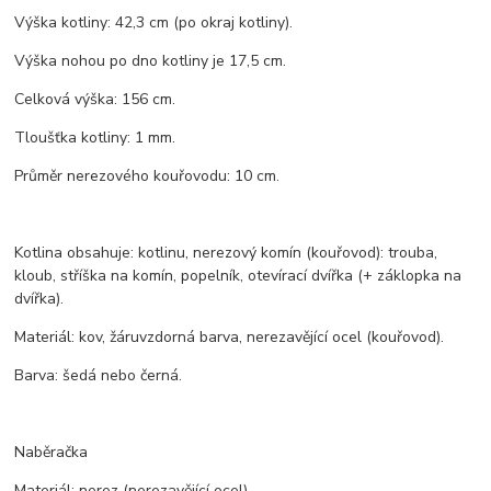
Výška kotliny: 42,3 cm (po okraj kotliny).
Výška nohou po dno kotliny je 17,5 cm.
Celková výška: 156 cm.
Tloušťka kotliny: 1 mm.
Průměr nerezového kouřovodu: 10 cm.
Kotlina obsahuje: kotlinu, nerezový komín (kouřovod): trouba,
kloub, stříška na komín, popelník, otevírací dvířka (+ záklopka na
dvířka).
Materiál: kov, žáruvzdorná barva, nerezavějící ocel (kouřovod).
Barva: šedá nebo černá.
Naběračka
Materiál: nerez (nerezavějící ocel).