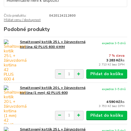
Momentálně není k dispozici
Číslo produktu:
0420124212600
Hlídat cenu / dostupnost
Podobné produkty
Smaltovaný kotlík 25 L + žáruvzdorná
expedice 3-5 dnů
kotlina 42 PLUS 600 4 MM
7 % sleva
3 283 Kč
/
ks
2 713 Kč
bez DPH
Přidat do košíku
Smaltovaný kotlík 20 L + žáruvzdorná
expedice 3-5 dnů
kotlina (1 mm) 42 PLUS 600
4 590 Kč
/
ks
3 793 Kč
bez DPH
Přidat do košíku
Smaltovaný kotlík 25 L + žáruvzdorná
expedice 3-5 dnů