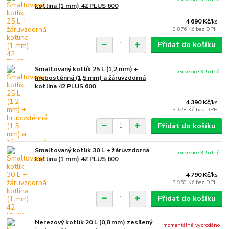
kotlina (1 mm) 42 PLUS 600
4 690 Kč
/
ks
3 876 Kč
bez DPH
Přidat do košíku
Smaltovaný kotlík 25 L (1,2 mm) +
expedice 3-5 dnů
hrubostěnná (1,5 mm) a žáruvzdorná
kotlina 42 PLUS 600
4 390 Kč
/
ks
3 628 Kč
bez DPH
Přidat do košíku
Smaltovaný kotlík 30 L + žáruvzdorná
expedice 3-5 dnů
kotlina (1 mm) 42 PLUS 600
4 790 Kč
/
ks
3 959 Kč
bez DPH
Přidat do košíku
Nerezový kotlík 20 L (0,8 mm) zesílený
momentálně vyprodáno