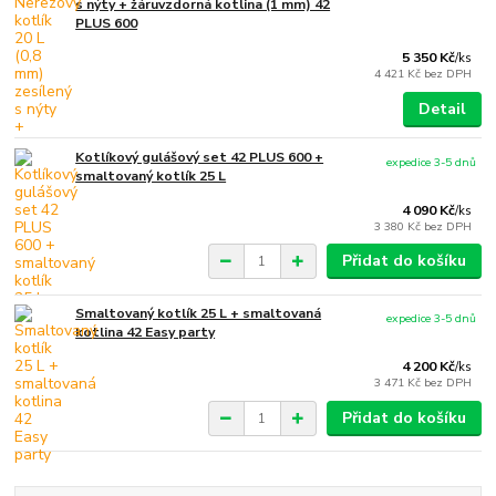
s nýty + žáruvzdorná kotlina (1 mm) 42
PLUS 600
5 350 Kč
/
ks
4 421 Kč
bez DPH
Detail
Kotlíkový gulášový set 42 PLUS 600 +
expedice 3-5 dnů
smaltovaný kotlík 25 L
4 090 Kč
/
ks
3 380 Kč
bez DPH
Přidat do košíku
Smaltovaný kotlík 25 L + smaltovaná
expedice 3-5 dnů
kotlina 42 Easy party
4 200 Kč
/
ks
3 471 Kč
bez DPH
Přidat do košíku