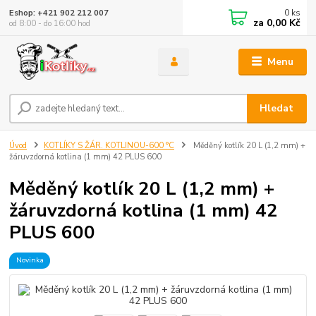
0
ks
Eshop: +421 902 212 007
za
0,00 Kč
od 8:00 - do 16:00 hod
Menu
Hledat
Úvod
KOTLÍKY S ŽÁR. KOTLINOU-600 °C
Měděný kotlík 20 L (1,2 mm) +
žáruvzdorná kotlina (1 mm) 42 PLUS 600
Měděný kotlík 20 L (1,2 mm) +
žáruvzdorná kotlina (1 mm) 42
PLUS 600
Novinka