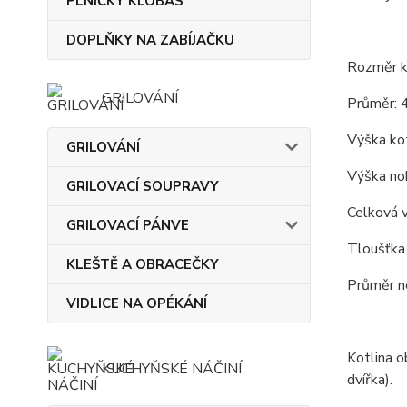
PLNIČKY KLOBÁS
DOPLŇKY NA ZABÍJAČKU
Rozměr ko
GRILOVÁNÍ
Průměr: 
Výška kot
GRILOVÁNÍ
Výška noh
GRILOVACÍ SOUPRAVY
Celková 
GRILOVACÍ PÁNVE
Tloušťka 
KLEŠTĚ A OBRACEČKY
Průměr n
VIDLICE NA OPÉKÁNÍ
Kotlina o
KUCHYŇSKÉ NÁČINÍ
dvířka).