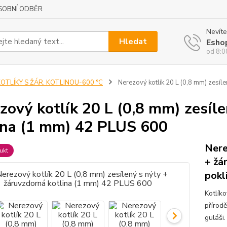
SOBNÍ ODBĚR
Nevíte
Hledat
Esho
od 8:0
OTLÍKY S ŽÁR. KOTLINOU-600 °C
Nerezový kotlík 20 L (0,8 mm) zesíl
zový kotlík 20 L (0,8 mm) zesíl
ina (1 mm) 42 PLUS 600
Nere
ukt
+ žá
pokl
Kotlík
přírod
guláši