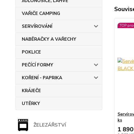
JÍDLONOSIČE, LAHVE
Souvise
VAŘIČE CAMPING
TOP pro
SERVÍROVÁNÍ
NABĚRAČKY A VAŘECHY
POKLICE
PEČÍCÍ FORMY
KOŘENÍ - PAPRIKA
KRÁJEČE
UTĚRKY
Servíro
ks
ŽELEZÁŘSTVÍ
1 890