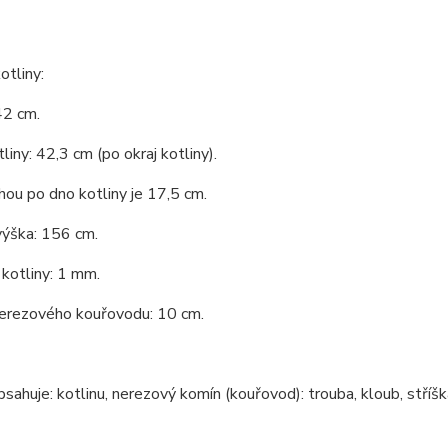
tliny:
42 cm.
liny: 42,3 cm (po okraj kotliny).
ou po dno kotliny je 17,5 cm.
výška: 156 cm.
kotliny: 1 mm.
erezového kouřovodu: 10 cm.
bsahuje: kotlinu, nerezový komín (kouřovod): trouba, kloub, stříšk