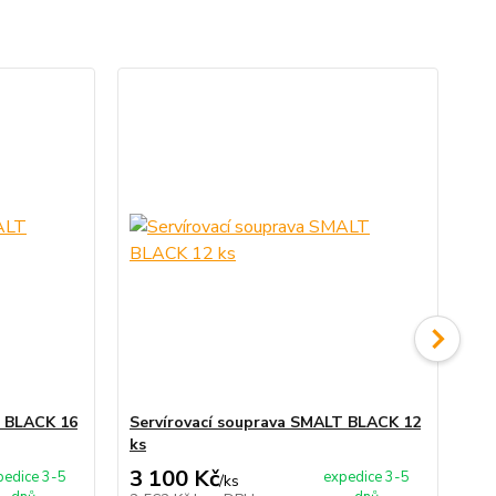
TO
T BLACK 16
Servírovací souprava SMALT BLACK 12
Se
ks
3 100 Kč
5 
pedice 3-5
expedice 3-5
/
ks