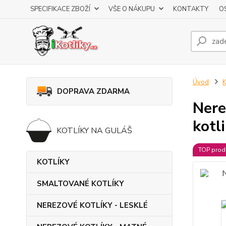
SPECIFIKACE ZBOŽÍ
VŠE O NÁKUPU
KONTAKTY
O
Úvod
K
DOPRAVA ZDARMA
Nere
kotl
KOTLÍKY NA GULÁŠ
TOP prod
KOTLÍKY
SMALTOVANÉ KOTLÍKY
NEREZOVÉ KOTLÍKY - LESKLÉ