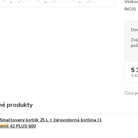
Veliko
INOX). 
Dos
Zvý
poš
5 
4 4
Číslo p
é produkty
Smaltovaný kotlík 25 L + žáruvzdorná kotlina (1
mm) 42 PLUS 600