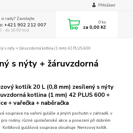
Přihlášení
 si rady? Zavolejte.
0
ks
p: +421 902 212 007
za
0,00 Kč
0 - do 16:00 hod
ený s nýty + žáruvzdorná kotlina (1 mm) 42 PLUS 600
ený s nýty + žáruvzdorná
zový kotlík 20 L (0,8 mm) zesílený s nýty
ruvzdorná kotlina (1 mm) 42 PLUS 600 +
ice + vařečka + naběračka
ová souprava na vaření guláše a jiných pochutin v zahradě, v
ě pro rodiny, různé společenské akce a posezení při dobrém
. Kotlíková gulášová souprava obsahuje: Nerezový kotlík.