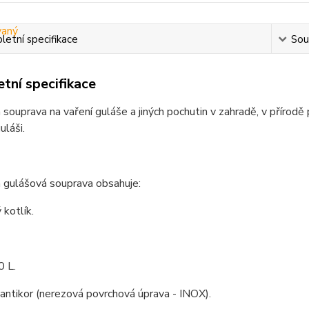
etní specifikace
Souv
tní specifikace
 souprava na vaření guláše a jiných pochutin v zahradě, v přírodě
láši.
 gulášová souprava obsahuje:
kotlík.
0 L.
 antikor (nerezová povrchová úprava - INOX).