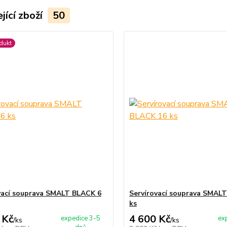
jící zboží
50
dukt
vací souprava SMALT BLACK 6
Servírovací souprava SMAL
ks
 Kč
4 600 Kč
expedice 3-5
ex
/
ks
/
ks