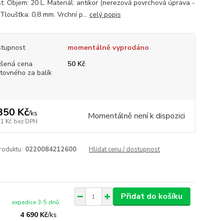
st: Objem: 20 L. Materiál: antikor (nerezová povrchová úprava -
Tloušťka: 0,8 mm. Vrchní p...
celý popis
tupnost
momentálně vyprodáno
šená cena
50 Kč
tovného za balík
350 Kč
/
ks
Momentálně není k dispozici
21 Kč
bez DPH
roduktu:
0220084212600
Hlídat cenu / dostupnost
Přidat do košíku
expedice 3-5 dnů
4 690 Kč
/
ks