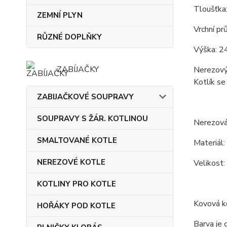
Tloušťka
ZEMNÍ PLYN
Vrchní pr
RŮZNÉ DOPLŇKY
Výška: 24
ZABÍJAČKY
Nerezový 
Kotlík se
ZABIJAČKOVÉ SOUPRAVY
SOUPRAVY S ŽÁR. KOTLINOU
Nerezová
SMALTOVANÉ KOTLE
Materiál:
NEREZOVÉ KOTLE
Velikost:
KOTLINY PRO KOTLE
Kovová ko
HOŘÁKY POD KOTLE
Barva je 