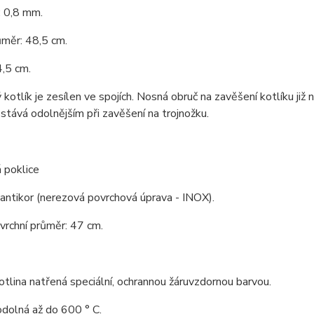
: 0,8 mm.
ůměr: 48,5 cm.
,5 cm.
kotlík je zesílen ve spojích. Nosná obruč na zavěšení kotlíku již 
 stává odolnějším při zavěšení na trojnožku.
 poklice
 antikor (nerezová povrchová úprava - INOX).
 vrchní průměr: 47 cm.
tlina natřená speciální, ochrannou žáruvzdornou barvou.
odolná až do 600 ° C.