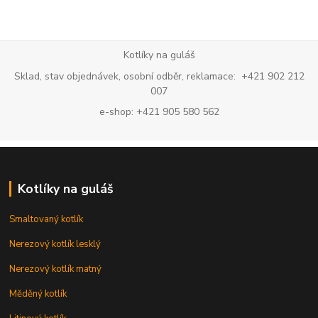
Kotlíky na guláš
Sklad, stav objednávek, osobní odběr, reklamace: +421 902 212
007
e-shop: +421 905 580 562
Kotlíky na guláš
Smaltovaný kotlík
Nerezový kotlík lesklý
Nerezový kotlík matný
Měděný kotlík