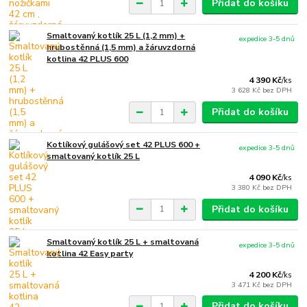
Přidat do košíku
Smaltovaný kotlík 25 L (1,2 mm) +
expedice 3-5 dnů
hrubostěnná (1,5 mm) a žáruvzdorná
kotlina 42 PLUS 600
4 390 Kč
/
ks
3 628 Kč
bez DPH
Přidat do košíku
Kotlíkový gulášový set 42 PLUS 600 +
expedice 3-5 dnů
smaltovaný kotlík 25 L
4 090 Kč
/
ks
3 380 Kč
bez DPH
Přidat do košíku
Smaltovaný kotlík 25 L + smaltovaná
expedice 3-5 dnů
kotlina 42 Easy party
4 200 Kč
/
ks
3 471 Kč
bez DPH
Přidat do košíku