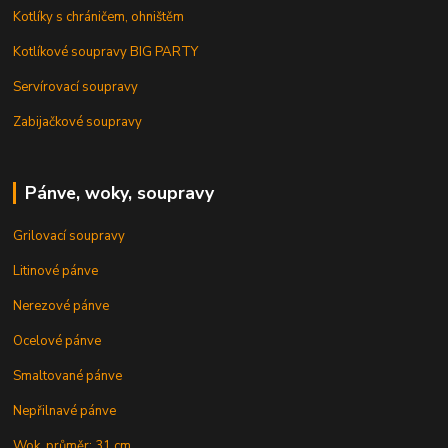
Kotlíky s chráničem, ohništěm
Kotlíkové soupravy BIG PARTY
Servírovací soupravy
Zabijačkové soupravy
Pánve, woky, soupravy
Grilovací soupravy
Litinové pánve
Nerezové pánve
Ocelové pánve
Smaltované pánve
Nepřilnavé pánve
Wok, průměr: 31 cm