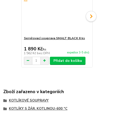
Servírovací souprava SMALT BLACK 6 ks
Servírovací
1 890 Kč
4 600 Kč
/
ks
expedice 3-5 dnů
1 562 Kč
bez DPH
3 802 Kč
bez
Přidat do košíku
Zboží zařazeno v kategoriích
KOTLÍKOVÉ SOUPRAVY
KOTLÍKY S ŽÁR. KOTLINOU-600 °C