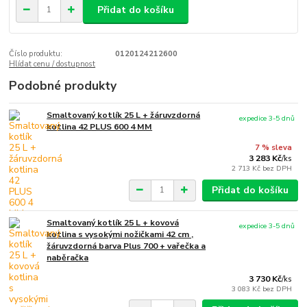
Přidat do košíku
Číslo produktu:
0120124212600
Hlídat cenu / dostupnost
Podobné produkty
Smaltovaný kotlík 25 L + žáruvzdorná
expedice 3-5 dnů
kotlina 42 PLUS 600 4 MM
7 % sleva
3 283 Kč
/
ks
2 713 Kč
bez DPH
Přidat do košíku
Smaltovaný kotlík 25 L + kovová
expedice 3-5 dnů
kotlina s vysokými nožičkami 42 cm ,
žáruvzdorná barva Plus 700 + vařečka a
naběračka
3 730 Kč
/
ks
3 083 Kč
bez DPH