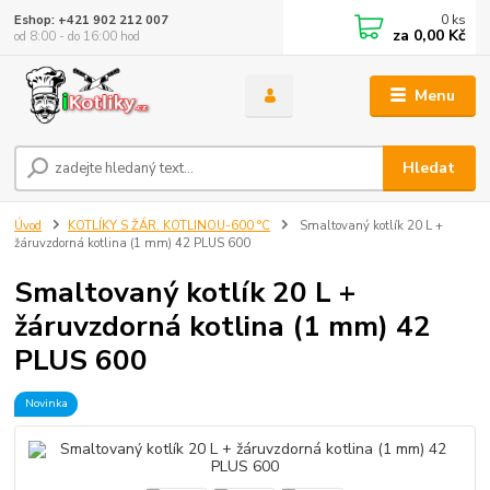
0
ks
Eshop: +421 902 212 007
za
0,00 Kč
od 8:00 - do 16:00 hod
Menu
Hledat
Úvod
KOTLÍKY S ŽÁR. KOTLINOU-600 °C
Smaltovaný kotlík 20 L +
žáruvzdorná kotlina (1 mm) 42 PLUS 600
Smaltovaný kotlík 20 L +
žáruvzdorná kotlina (1 mm) 42
PLUS 600
Novinka