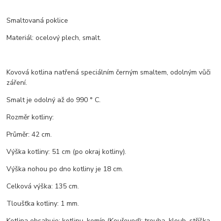
Smaltovaná poklice
Materiál: ocelový plech, smalt.
Kovová kotlina natřená speciálním černým smaltem, odolným vůči
záření.
Smalt je odolný až do 990 ° C.
Rozměr kotliny:
Průměr: 42 cm.
Výška kotliny: 51 cm (po okraj kotliny).
Výška nohou po dno kotliny je 18 cm.
Celková výška: 135 cm.
Tloušťka kotliny: 1 mm.
Kotlina obsahuje: kotlinu, komín (Kouřovod): trouba, kloub, stříška