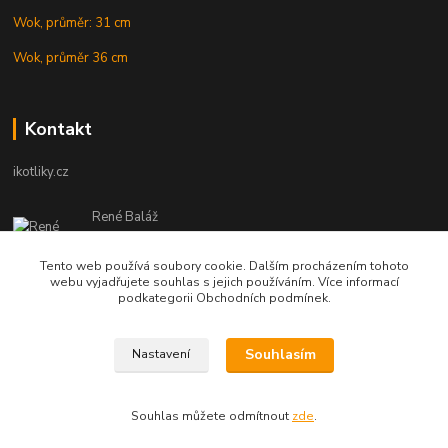
Wok, průměr: 31 cm
Wok, průměr 36 cm
Kontakt
ikotliky.cz
René Baláž
Eshop: +421 902 212 007
od 8:00 - do 16:00 hod
Tento web používá soubory cookie. Dalším procházením tohoto
webu vyjadřujete souhlas s jejich používáním. Více informací
info@ikotliky.cz
podkategorii Obchodních podmínek.
Souhlasím
Nastavení
Copyright © 2014-2020 IKOTLIKY.CZ, všetky práva vyhradené..
Souhlas můžete odmítnout
zde
.
Vytvořeno na
Eshop-rychle.cz