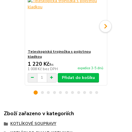
Teleskopická trojnožka s pojistnou
Paprikový k
kladkou
1 220 Kč
220 Kč
/
ks
/
ks
expedice 3-5 dnů
1 008 Kč
bez DPH
182 Kč
bez 
Přidat do košíku
Zboží zařazeno v kategoriích
KOTLÍKOVÉ SOUPRAVY