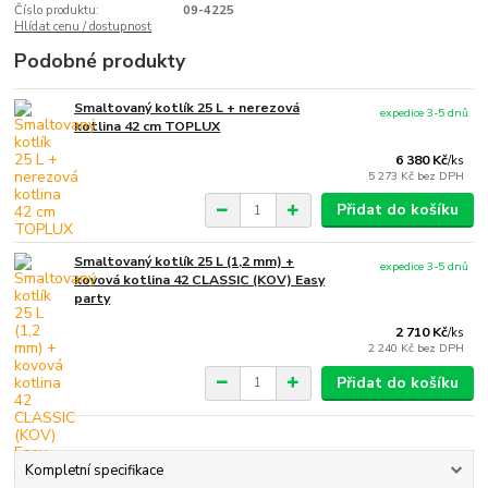
Číslo produktu:
09-4225
Hlídat cenu / dostupnost
Podobné produkty
Smaltovaný kotlík 25 L + nerezová
expedice 3-5 dnů
kotlina 42 cm TOPLUX
6 380 Kč
/
ks
5 273 Kč
bez DPH
Přidat do košíku
Smaltovaný kotlík 25 L (1,2 mm) +
expedice 3-5 dnů
kovová kotlina 42 CLASSIC (KOV) Easy
party
2 710 Kč
/
ks
2 240 Kč
bez DPH
Přidat do košíku
Kompletní specifikace