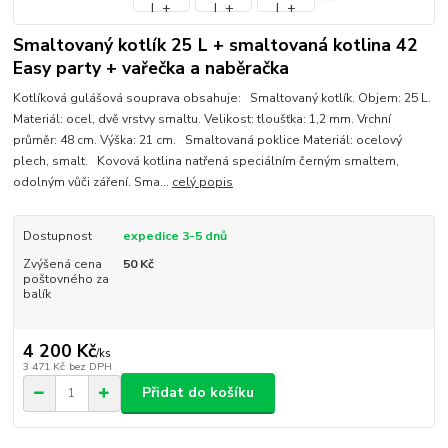
Smaltovaný kotlík 25 L + smaltovaná kotlina 42
Easy party + vařečka a naběračka
Kotlíková gulášová souprava obsahuje: Smaltovaný kotlík. Objem: 25 L.
Materiál: ocel, dvě vrstvy smaltu. Velikost: tloušťka: 1,2 mm. Vrchní
průměr: 48 cm. Výška: 21 cm. Smaltovaná poklice Materiál: ocelový
plech, smalt. Kovová kotlina natřená speciálním černým smaltem,
odolným vůči záření. Sma...
celý popis
Dostupnost
expedice 3-5 dnů
Zvýšená cena
50 Kč
poštovného za
balík
4 200 Kč
/
ks
3 471 Kč
bez DPH
Přidat do košíku