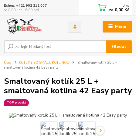
0
ks
Eshop: +421 902 212 007
za
0,00 Kč
od 8:00 - do 16:00 hod
Menu
Hledat
Úvod
KOTLÍKY SO SMALT. KOTLINOU
Smaltovaný kotlík 25 L +
smaltovaná kotlina 42 Easy party
Smaltovaný kotlík 25 L +
smaltovaná kotlina 42 Easy party
TOP produkt