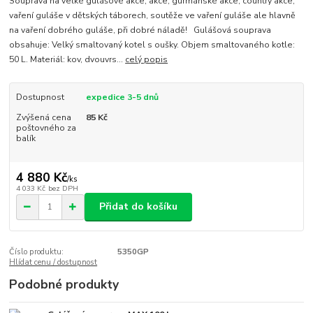
Souprava na velké gulášové akce, akce, gurmánské akce, country akce,
vaření guláše v dětských táborech, soutěže ve vaření guláše ale hlavně
na vaření dobrého guláše, při dobré náladě! Gulášová souprava
obsahuje: Velký smaltovaný kotel s oušky. Objem smaltovaného kotle:
50 L. Materiál: kov, dvouvrs...
celý popis
Dostupnost
expedice 3-5 dnů
Zvýšená cena
85 Kč
poštovného za
balík
4 880 Kč
/
ks
4 033 Kč
bez DPH
Přidat do košíku
Číslo produktu:
5350GP
Hlídat cenu / dostupnost
Podobné produkty