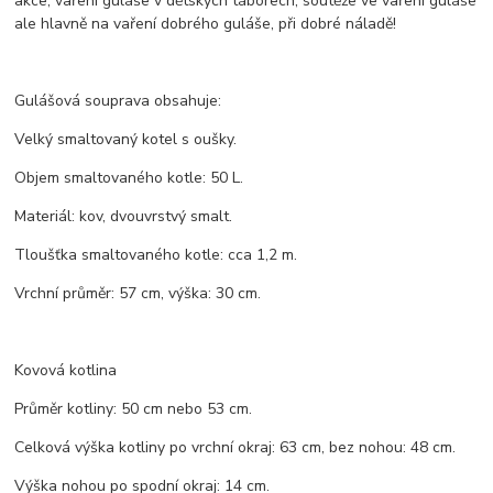
akce, vaření guláše v dětských táborech, soutěže ve vaření guláše
ale hlavně na vaření dobrého guláše, při dobré náladě!
Gulášová souprava obsahuje:
Velký smaltovaný kotel s oušky.
Objem smaltovaného kotle: 50 L.
Materiál: kov, dvouvrstvý smalt.
Tloušťka smaltovaného kotle: cca 1,2 m.
Vrchní průměr: 57 cm, výška: 30 cm.
Kovová kotlina
Průměr kotliny: 50 cm nebo 53 cm.
Celková výška kotliny po vrchní okraj: 63 cm, bez nohou: 48 cm.
Výška nohou po spodní okraj: 14 cm.