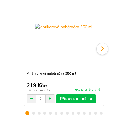
Antikorová naběračka 350 ml
Hořák 7 kW 
příslušenstv
219 Kč
1 499 Kč
/
ks
expedice 3-5 dnů
181 Kč
bez DPH
1 239 Kč
bez
Přidat do košíku