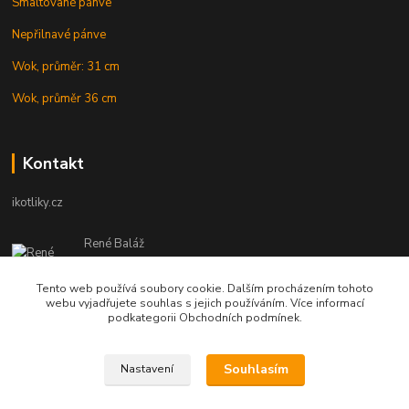
Smaltované pánve
Nepřilnavé pánve
Wok, průměr: 31 cm
Wok, průměr 36 cm
Kontakt
ikotliky.cz
René Baláž
Eshop: +421 902 212 007
od 8:00 - do 16:00 hod
Tento web používá soubory cookie. Dalším procházením tohoto
webu vyjadřujete souhlas s jejich používáním. Více informací
info@ikotliky.cz
podkategorii Obchodních podmínek.
Souhlasím
Nastavení