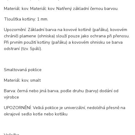
Materiál: kov. Materiál: kov. Natřený základní černou barvou.
Tloušťka kotliny: 1 mm.
Upozornění: Základní barva na kovové kotlině (pařáku), kovovém
chrániči plamene (ohniska) slouží pouze jako ochrana při přenosu.
Při prvním použití kotliny (pařáku) a kovovém ohnisku se barva
odstraní (tzv. Spálí).
Smaltovaná poklice
Materiál: kov, smalt
Barva: černá nebo jiná barva, podle druhu (barvy) dodání od
výrobce
UPOZORNĚNÍ: Velká poklice je univerzální, nedoléhá přesně na
okrajové sedlo kotle nebo kotlíku