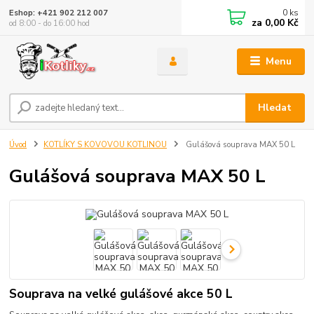
0
ks
Eshop: +421 902 212 007
za
0,00 Kč
od 8:00 - do 16:00 hod
Menu
Hledat
Úvod
KOTLÍKY S KOVOVOU KOTLINOU
Gulášová souprava MAX 50 L
Gulášová souprava MAX 50 L
Souprava na velké gulášové akce 50 L