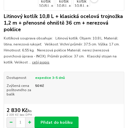
Litinový kotlík 10,8 L + klasická ocelová trojnožka
1,2 m + přenosné ohniště 36 cm + nerezová
poklice
Kotlíková souprava obsahuje: Litinový kotlík. Objem: 10,8 L. Materiál:
litina, nerezová rukojeť. Velikost: Vrchní průměr: 37,5 cm. Výška: 17 cm.
Hmotnost: 6,55 kg. Nerezová poklice Materiál: nerez (nerezová
povrchová úprava - INOX). Průměr poklice: 37 cm. Klasický stojan na
kotlík. Velikost ...
celý popis
Dostupnost
expedice 3-5 dnů
Zvýšená cena
50 Kč
poštovného za
balík
2 830 Kč
/
ks
2 339 Kč
bez DPH
Přidat do košíku