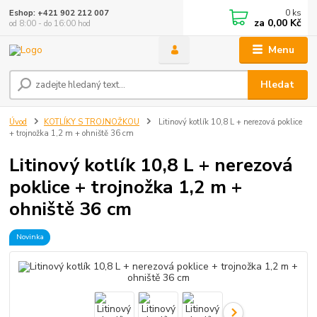
0
ks
Eshop: +421 902 212 007
za
0,00 Kč
od 8:00 - do 16:00 hod
Menu
Hledat
Úvod
KOTLÍKY S TROJNOŽKOU
Litinový kotlík 10,8 L + nerezová poklice
+ trojnožka 1,2 m + ohniště 36 cm
Litinový kotlík 10,8 L + nerezová
poklice + trojnožka 1,2 m +
ohniště 36 cm
Novinka