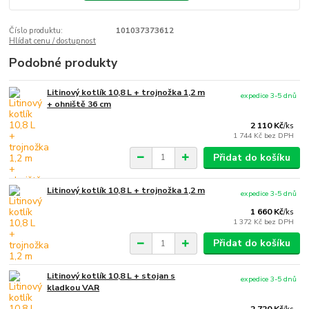
Číslo produktu:
101037373612
Hlídat cenu / dostupnost
Podobné produkty
Litinový kotlík 10,8 L + trojnožka 1,2 m
expedice 3-5 dnů
+ ohniště 36 cm
2 110 Kč
/
ks
1 744 Kč
bez DPH
Přidat do košíku
Litinový kotlík 10,8 L + trojnožka 1,2 m
expedice 3-5 dnů
1 660 Kč
/
ks
1 372 Kč
bez DPH
Přidat do košíku
Litinový kotlík 10,8 L + stojan s
expedice 3-5 dnů
kladkou VAR