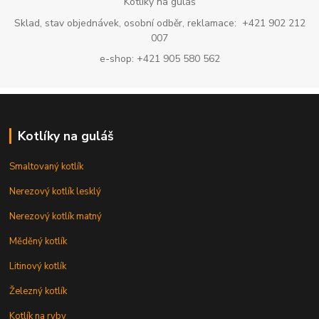
Kotlíky na guláš
Sklad, stav objednávek, osobní odběr, reklamace: +421 902 212
007
e-shop: +421 905 580 562
Kotlíky na guláš
Smaltovaný kotlík
Nerezový kotlík lesklý
Nerezový kotlík matný
Měděný kotlík
Litinový kotlík
Železný kotlík
Kotlík na ryby