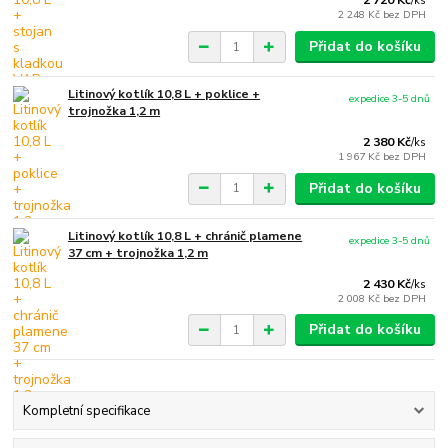
2 720 Kč
/
ks
2 248 Kč
bez DPH
Přidat do košíku
Litinový kotlík 10,8 L + poklice +
expedice 3-5 dnů
trojnožka 1,2 m
2 380 Kč
/
ks
1 967 Kč
bez DPH
Přidat do košíku
Litinový kotlík 10,8 L + chránič plamene
expedice 3-5 dnů
37 cm + trojnožka 1,2 m
2 430 Kč
/
ks
2 008 Kč
bez DPH
Přidat do košíku
Kompletní specifikace