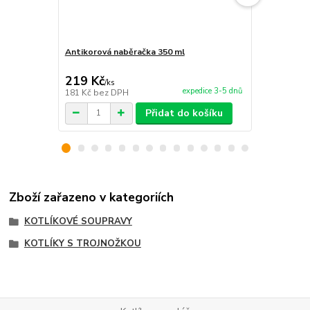
Antikorová naběračka 350 ml
Plynový hořá
příslušenstv
219 Kč
990 Kč
/
ks
/
ks
expedice 3-5 dnů
181 Kč
bez DPH
818 Kč
bez 
Přidat do košíku
Zboží zařazeno v kategoriích
KOTLÍKOVÉ SOUPRAVY
KOTLÍKY S TROJNOŽKOU