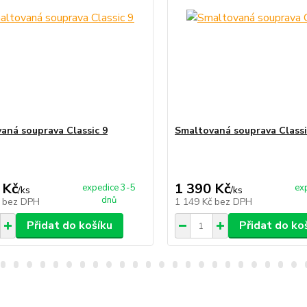
aná souprava Classic 9
Smaltovaná souprava Classi
 Kč
1 390 Kč
expedice 3-5
ex
/
ks
/
ks
dnů
č
bez DPH
1 149 Kč
bez DPH
Přidat do košíku
Přidat do ko