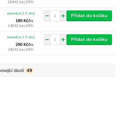
264 Kč
bez DPH
expedice 3-5 dnů
Přidat do košíku
180 Kč
/
ks
149 Kč
bez DPH
expedice 3-5 dnů
Přidat do košíku
290 Kč
/
ks
240 Kč
bez DPH
isející zboží
49