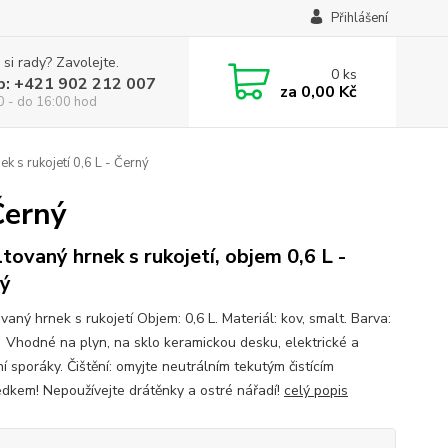
Přihlášení
 si rady? Zavolejte.
0
ks
p: +421 902 212 007
za
0,00 Kč
0 - do 16:00 hod
k s rukojetí 0,6 L - Černý
Černý
tovaný hrnek s rukojetí, objem 0,6 L -
ý
aný hrnek s rukojetí Objem: 0,6 L. Materiál: kov, smalt. Barva:
 Vhodné na plyn, na sklo keramickou desku, elektrické a
í sporáky. Čištění: omyjte neutrálním tekutým čistícím
edkem! Nepoužívejte drátěnky a ostré nářadí!
celý popis