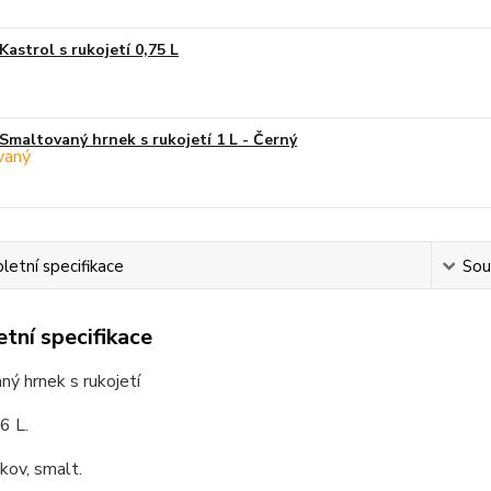
Kastrol s rukojetí 0,75 L
Smaltovaný hrnek s rukojetí 1 L - Černý
etní specifikace
Souv
tní specifikace
ý hrnek s rukojetí
6 L.
 kov, smalt.