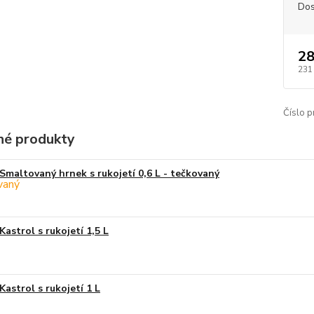
Dos
28
231
Číslo p
é produkty
Smaltovaný hrnek s rukojetí 0,6 L - tečkovaný
Kastrol s rukojetí 1,5 L
Kastrol s rukojetí 1 L