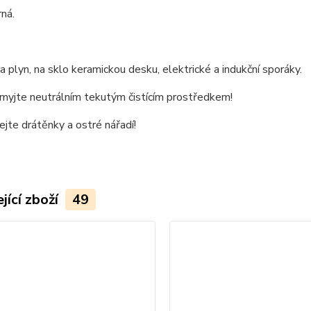
rná.
 plyn, na sklo keramickou desku, elektrické a indukční sporáky.
omyjte neutrálním tekutým čistícím prostředkem!
jte drátěnky a ostré nářadí!
jící zboží
49