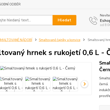
SOBNÍ ODBĚR
Nevíte
Hledat
Esho
od 8:0
SMALTOVANÉ NÁDOBÍ
Smaltované čajníky a konvice
Smaltovaný hrne
tovaný hrnek s rukojetí 0,6 L - 
Smal
Čern
Smaltov
černá.
indukčn
prostř