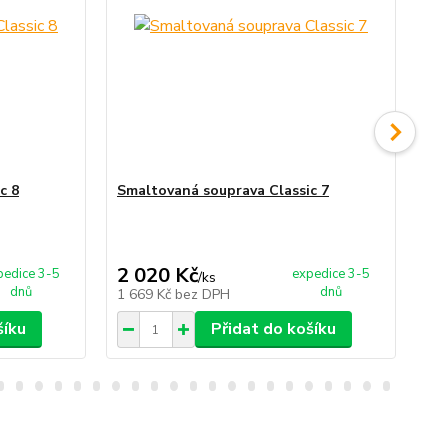
c 8
Smaltovaná souprava Classic 7
Sm
2 020 Kč
1 
pedice 3-5
expedice 3-5
/
ks
dnů
dnů
1 669 Kč
bez DPH
1 
šíku
Přidat do košíku