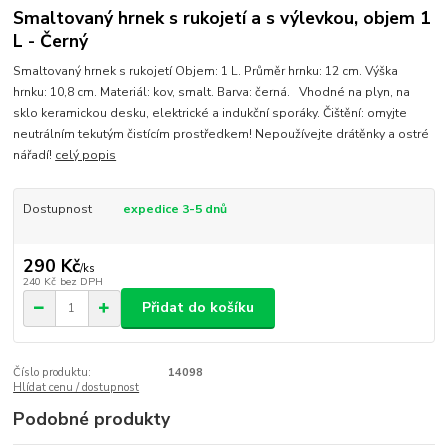
Smaltovaný hrnek s rukojetí a s výlevkou, objem 1
L - Černý
Smaltovaný hrnek s rukojetí Objem: 1 L. Průměr hrnku: 12 cm. Výška
hrnku: 10,8 cm. Materiál: kov, smalt. Barva: černá. Vhodné na plyn, na
sklo keramickou desku, elektrické a indukční sporáky. Čištění: omyjte
neutrálním tekutým čistícím prostředkem! Nepoužívejte drátěnky a ostré
nářadí!
celý popis
Dostupnost
expedice 3-5 dnů
290 Kč
/
ks
240 Kč
bez DPH
Přidat do košíku
Číslo produktu:
14098
Hlídat cenu / dostupnost
Podobné produkty