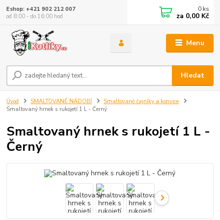
0
ks
Eshop: +421 902 212 007
za
0,00 Kč
od 8:00 - do 16:00 hod
Menu
Hledat
Úvod
SMALTOVANÉ NÁDOBÍ
Smaltované čajníky a konvice
Smaltovaný hrnek s rukojetí 1 L - Černý
Smaltovaný hrnek s rukojetí 1 L -
Černý