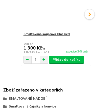
Smaltovaná souprava Classic 9
Smaltovaná 
790 Kč
1 300 Kč
1 390 Kč
/
ks
expedice 3-5 dnů
1 074 Kč
bez DPH
1 149 Kč
bez
Přidat do košíku
Zboží zařazeno v kategoriích
SMALTOVANÉ NÁDOBÍ
Smaltované čajníky a konvice