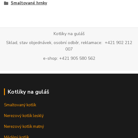
Smaltované hrnky
Kotlíky na guláš
Sklad, stav objednávek, osobní odběr, reklamace: +421 902 212
007
e-shop: +421 905 580 562
Kotlíky na guláš
Smaltovaný kotlík
Nerezový kotlík lesklý
Nerezový kotlík matný
Měděný kotlík