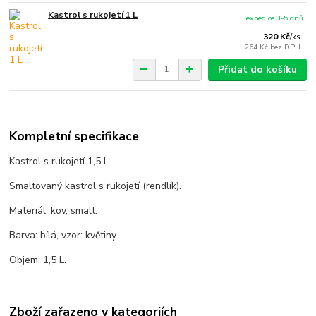
Kastrol s rukojetí 1 L
expedice 3-5 dnů
320 Kč
/
ks
264 Kč
bez DPH
Přidat do košíku
Kompletní specifikace
Kastrol s rukojetí 1,5 L
Smaltovaný kastrol s rukojetí (rendlík).
Materiál: kov, smalt.
Barva: bílá, vzor: květiny.
Objem: 1,5 L.
Zboží zařazeno v kategoriích