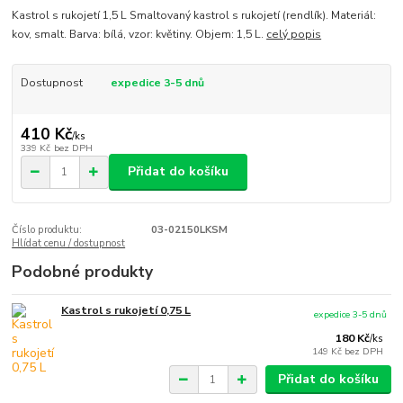
Kastrol s rukojetí 1,5 L Smaltovaný kastrol s rukojetí (rendlík). Materiál:
kov, smalt. Barva: bílá, vzor: květiny. Objem: 1,5 L.
celý popis
Dostupnost
expedice 3-5 dnů
410 Kč
/
ks
339 Kč
bez DPH
Přidat do košíku
Číslo produktu:
03-02150LKSM
Hlídat cenu / dostupnost
Podobné produkty
Kastrol s rukojetí 0,75 L
expedice 3-5 dnů
180 Kč
/
ks
149 Kč
bez DPH
Přidat do košíku