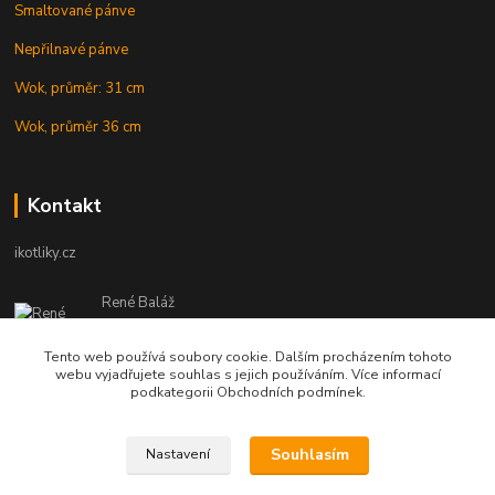
Smaltované pánve
Nepřilnavé pánve
Wok, průměr: 31 cm
Wok, průměr 36 cm
Kontakt
ikotliky.cz
René Baláž
Eshop: +421 902 212 007
od 8:00 - do 16:00 hod
Tento web používá soubory cookie. Dalším procházením tohoto
webu vyjadřujete souhlas s jejich používáním. Více informací
info@ikotliky.cz
podkategorii Obchodních podmínek.
Souhlasím
Nastavení