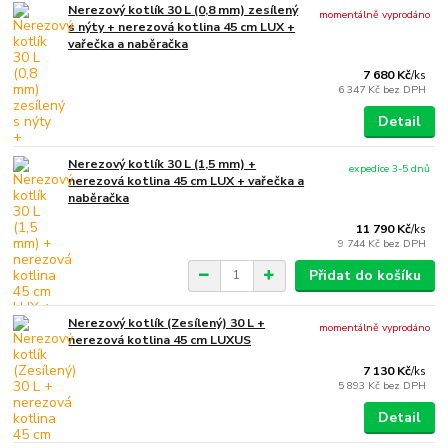
Nerezový kotlík 30 L (0,8 mm) zesílený
momentálně vyprodáno
s nýty + nerezová kotlina 45 cm LUX +
vařečka a naběračka
7 680 Kč
/
ks
6 347 Kč
bez DPH
Detail
Nerezový kotlík 30 L (1,5 mm) +
expedice 3-5 dnů
nerezová kotlina 45 cm LUX + vařečka a
naběračka
11 790 Kč
/
ks
9 744 Kč
bez DPH
Přidat do košíku
Nerezový kotlík (Zesílený) 30 L +
momentálně vyprodáno
nerezová kotlina 45 cm LUXUS
7 130 Kč
/
ks
5 893 Kč
bez DPH
Detail