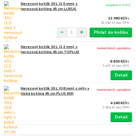
Nerezový kotlík 30 L (1,5 mm) +
expedice 3-5 dnů
nerezová kotlina 45 cm LUXUS
12 390 Kč
/
ks
10 240 Kč
bez DPH
Přidat do košíku
Nerezový kotlík 30 L (1,2 mm) +
momentálně vyprodáno
nerezová kotlina 45 cm TOPLUX
6 630 Kč
/
ks
5 479 Kč
bez DPH
Detail
Nerezový kotlík 30 L (0,8 mm) s nýty +
momentálně vyprodáno
nízká kotlina 45 cm PLUS 600
4 240 Kč
/
ks
3 504 Kč
bez DPH
Detail