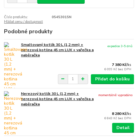
Číslo produktu:
05453015N
Hlídat cenu / dostupnost
Podobné produkty
Smaltovaný kotlík 30 L (1,2 mm) +
expedice 3-5 dnů
nerezová kotlina 45 cm LUX + vařečka a
naběračka
7 380 Kč
/
ks
6 099 Kč
bez DPH
Přidat do košíku
Nerezový kotlík 30 L (1,2 mm) +
momentálně vyprodáno
nerezová kotlina 45 cm LUX + vařečka a
naběračka
8 280 Kč
/
ks
6 843 Kč
bez DPH
Detail