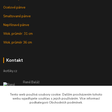
Ocelové pánve
Smaltované pánve
Nepřilnavé pánve
Wok, průměr: 31 cm
Wok, průměr 36 cm
Kontakt
ikotliky.cz
René Baláž
Eshop: +421 902 212 007
od 8:00 - do 16:00 hod
Tento web používá soubory cookie. Dalším procházením tohoto
webu vyjadřujete souhlas s jejich používáním. Více informací
info@ikotliky.cz
podkategorii Obchodních podmínek.