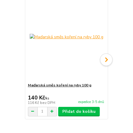
Novinka
Maďarská směs koření na ryby 100 g
Maďarská sm
140 Kč
140 Kč
/
ks
/
ks
expedice 3-5 dnů
116 Kč
bez DPH
116 Kč
bez 
Přidat do košíku