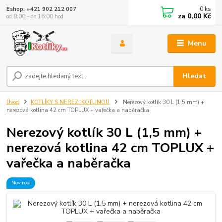
0
ks
Eshop: +421 902 212 007
za
0,00 Kč
od 8:00 - do 16:00 hod
Menu
Hledat
Úvod
KOTLÍKY S NEREZ. KOTLINOU
Nerezový kotlík 30 L (1,5 mm) +
nerezová kotlina 42 cm TOPLUX + vařečka a naběračka
Nerezový kotlík 30 L (1,5 mm) +
nerezová kotlina 42 cm TOPLUX +
vařečka a naběračka
Novinka