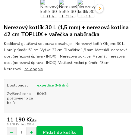
Nerezový kotlík 30 L (1,5 mm) + nerezová kotlina
42 cm TOPLUX + vařečka a naběračka
Kotlíková gulášová souprava obsahuje: Nerezový kotlík Objem: 30 L.
Horní průměr: 53 cm. Výška: 22 cm. Tloušťka: 1,5 mm. Materiál: nerezová
ocel (nerezová úprava - INOX). Nerezová poklice. Materiál: nerezová
ocel (nerezová úprava - INOX). Velikost: vrchní průměr: 48 cm.
Nerezová...
celý popis
Dostupnost
expedice 3-5 dnů
Zvýšená cena
50 Kč
poštovného za
balík
11 190 Kč
/
ks
9 248 Kč
bez DPH
Přidat do košíku