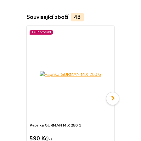
Související zboží
43
TOP produkt
Paprika GURMAN MIX 250 G
Pálivá papr
590 Kč
85 Kč
/
ks
/
ks