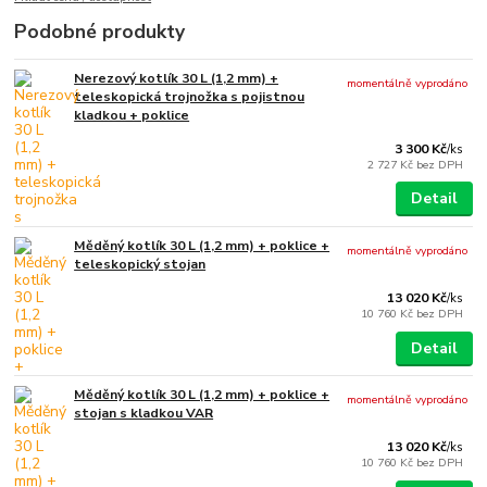
Podobné produkty
Nerezový kotlík 30 L (1,2 mm) +
momentálně vyprodáno
teleskopická trojnožka s pojistnou
kladkou + poklice
3 300 Kč
/
ks
2 727 Kč
bez DPH
Detail
Měděný kotlík 30 L (1,2 mm) + poklice +
momentálně vyprodáno
teleskopický stojan
13 020 Kč
/
ks
10 760 Kč
bez DPH
Detail
Měděný kotlík 30 L (1,2 mm) + poklice +
momentálně vyprodáno
stojan s kladkou VAR
13 020 Kč
/
ks
10 760 Kč
bez DPH