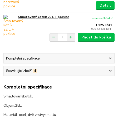
Detail
Smaltovaný kotlík 22 L + poklice
expedice 3-5 dnů
1 125 Kč
/
ks
930 Kč
bez DPH
Přidat do košíku
Kompletní specifikace
Související zboží
4
Kompletní specifikace
Smaltovaný
kotlík
.
Objem:
25
L.
Materiál
:
ocel
,
dvě vrstvy
smaltu
.