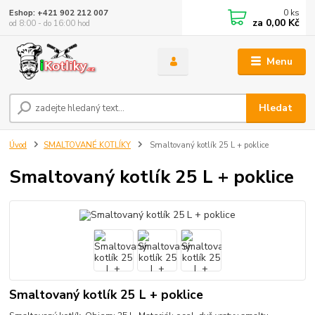
0
ks
Eshop: +421 902 212 007
za
0,00 Kč
od 8:00 - do 16:00 hod
Menu
Hledat
Úvod
SMALTOVANÉ KOTLÍKY
Smaltovaný kotlík 25 L + poklice
Smaltovaný kotlík 25 L + poklice
Smaltovaný kotlík 25 L + poklice