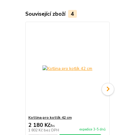
Související zboží
4
TOP produkt
Kotlina pro kotlík 42 cm
Antikorová 
2 180 Kč
219 Kč
/
ks
/
ks
expedice 3-5 dnů
1 802 Kč
bez DPH
181 Kč
bez 