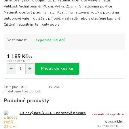
Smaltovaný kotlík. Objem: 25 L. Materiál: ocel, dvě vrstvy smaltu.
Velikost: Vrchní průměr: 48 cm. Výška: 21 cm. Smaltovaná poklice
Materiál: ocelový plech, smalt. Kvalitní smaltovaný kotlík s poklicí na
outdorové vaření guláše v přírodě, v zahradě nebo v otevřené kuchyně.
Čištění: neutrálním te...
celý popis
Dostupnost
expedice 3-5 dnů
1 185 Kč
/
ks
979 Kč
bez DPH
Přidat do košíku
Číslo produktu:
17-25L
Hlídat cenu / dostupnost
Podobné produkty
Litinový kotlík 22 L + nerezová poklice
momentálně vyprodáno
3 935 Kč
/
ks
3 252 Kč
bez DPH