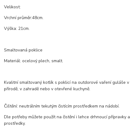
Velikost
:
Vrchní
průměr:
48
cm
.
Výška
:
21
cm
.
Smaltovaná poklice
Materiál: ocelový plech, smalt.
Kvalitní smaltovaný kotlík s poklicí na outdorové vaření guláše v
přírodě, v zahradě nebo v otevřené kuchyně.
Čištění: neutrálním tekutým čistícím prostředkem na nádobí.
Dle potřeby můžete použít na čistění i lehce drhnoucí přípravky a
prostředky.