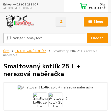
0
ks
Eshop: +421 902 212 007
za
0,00 Kč
od 8:00 - do 16:00 hod
Menu
Hledat
Úvod
SMALTOVANÉ KOTLÍKY
Smaltovaný kotlík 25 L + nerezová
naběračka
Smaltovaný kotlík 25 L +
nerezová naběračka