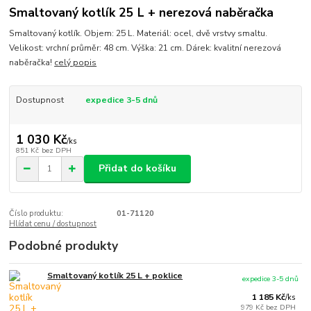
Smaltovaný kotlík 25 L + nerezová naběračka
Smaltovaný kotlík. Objem: 25 L. Materiál: ocel, dvě vrstvy smaltu.
Velikost: vrchní průměr: 48 cm. Výška: 21 cm. Dárek: kvalitní nerezová
naběračka!
celý popis
Dostupnost
expedice 3-5 dnů
1 030 Kč
/
ks
851 Kč
bez DPH
Přidat do košíku
Číslo produktu:
01-71120
Hlídat cenu / dostupnost
Podobné produkty
Smaltovaný kotlík 25 L + poklice
expedice 3-5 dnů
1 185 Kč
/
ks
979 Kč
bez DPH