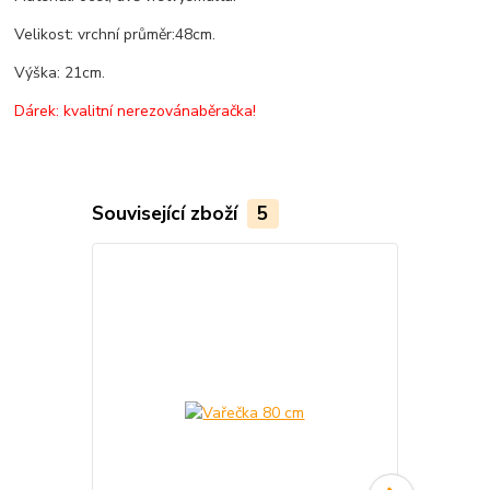
Velikost
: vrchní
průměr:
48
cm
.
Výška
:
21
cm
.
Dárek
: kvalitní
nerezová
naběračka
!
Související zboží
5