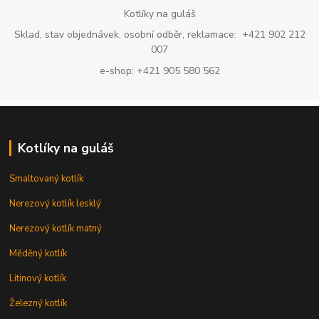
Kotlíky na guláš
Sklad, stav objednávek, osobní odběr, reklamace: +421 902 212
007
e-shop: +421 905 580 562
Kotlíky na guláš
Smaltovaný kotlík
Nerezový kotlík lesklý
Nerezový kotlík matný
Měděný kotlík
Litinový kotlík
Železný kotlík