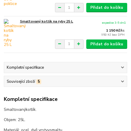
Přidat do košíku
Smaltovaný kotlík na ryby 25 L
expedice 3-5 dnů
1 150 Kč
/
ks
950 Kč
bez DPH
Přidat do košíku
Kompletní specifikace
Související zboží
5
Kompletní specifikace
Smaltovaný
kotlík
.
Objem
:
25
L.
Materiál
:
ocel
, dvě
vrstvy
smaltu
.