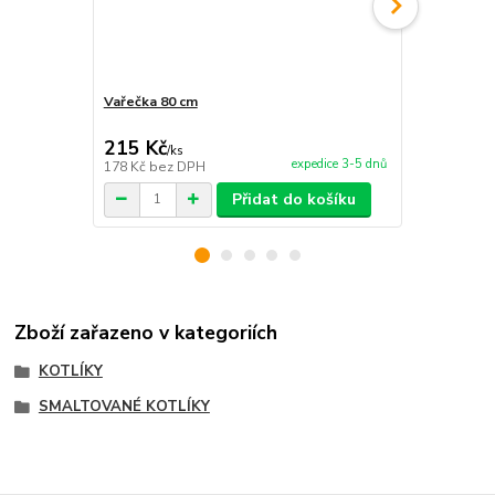
Vařečka 80 cm
Kotlina pro 
215 Kč
2 180 Kč
/
ks
expedice 3-5 dnů
178 Kč
bez DPH
1 802 Kč
bez
Přidat do košíku
Zboží zařazeno v kategoriích
KOTLÍKY
SMALTOVANÉ KOTLÍKY