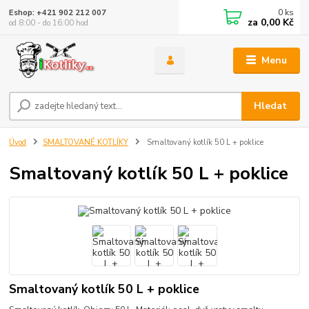
0
ks
Eshop: +421 902 212 007
za
0,00 Kč
od 8:00 - do 16:00 hod
Menu
Hledat
Úvod
SMALTOVANÉ KOTLÍKY
Smaltovaný kotlík 50 L + poklice
Smaltovaný kotlík 50 L + poklice
Smaltovaný kotlík 50 L + poklice