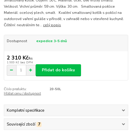
Smaltovaný kotlík. Objem: 50 L. Materiál: ocel, dvě vrstvy smaltu.
Velikost: Vrchní průměr: 59 cm. Výška: 30 cm. Smaltovaná poklice
Materiál: ocelový plech, smalt. Kvalitní smaltovaný kotlík s poklicí na
outdorové vaření guláše v přírodě, v zahradě nebo v otevřené kuchyně.
Čištění: neutrálním te...
celý popis
Dostupnost
expedice 3-5 dnů
2 310 Kč
/
ks
1 909 Kč
bez DPH
Přidat do košíku
Číslo produktu:
20-50L
Hlídat cenu / dostupnost
Kompletní specifikace
Související zboží
7