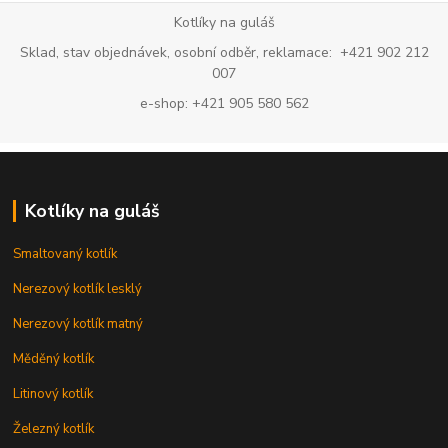
Kotlíky na guláš
Sklad, stav objednávek, osobní odběr, reklamace: +421 902 212
007
e-shop: +421 905 580 562
Kotlíky na guláš
Smaltovaný kotlík
Nerezový kotlík lesklý
Nerezový kotlík matný
Měděný kotlík
Litinový kotlík
Železný kotlík