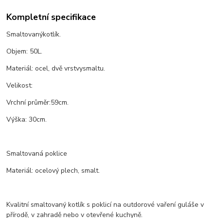
Kompletní specifikace
Smaltovaný
kotlík
.
Objem
: 5
0
L.
Materiál
:
ocel
,
dvě vrstvy
smaltu
.
Velikost
:
Vrchní
průměr:
59
cm
.
Výška
:
30
cm
.
Smaltovaná poklice
Materiál: ocelový plech, smalt.
Kvalitní smaltovaný kotlík s poklicí na outdorové vaření guláše v
přírodě, v zahradě nebo v otevřené kuchyně.