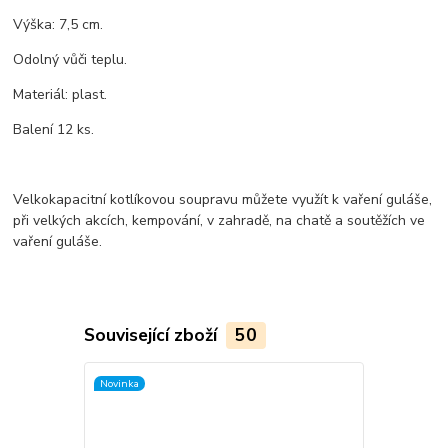
Výška: 7,5 cm.
Odolný vůči teplu.
Materiál: plast.
Balení 12 ks.
Velkokapacitní kotlíkovou soupravu můžete využít k vaření guláše,
při velkých akcích, kempování, v zahradě, na chatě a soutěžích ve
vaření guláše.
Související zboží
50
Novinka
TOP produkt
Novinka