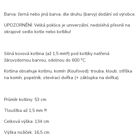
Barva: černá nebo jiná barva, dle druhu (barvy) dodání od výrobce.
UPOZORNĚNÍ: Velká poklice je univerzální, nedoléhá přesně na
okrajové sedlo kotle nebo kotlíku!
Silná kovová kotlina (až 1,5 mm!!) pod kotlíky natřená
žáruvzdornou barvou, odolnou do 600 °C.
Kotlina obsahuje kotlinu, komín (Kouřovod): trouba, kloub, stříška
na komín, popelník, otevírací dvířka (+ záklopka na dvířka).
Průměr kotliny: 53 cm.
Tloušťka až 1,5 mm !!!
Celková výška: 134 cm.
Výška nožiček: 16,5 cm.