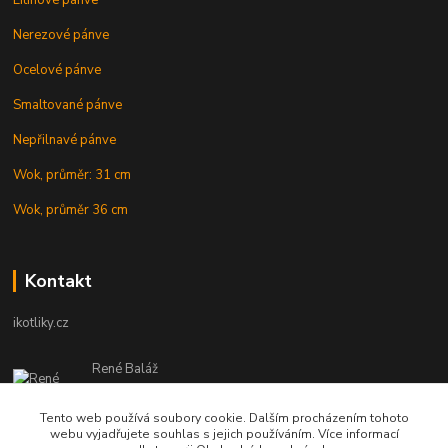
Nerezové pánve
Ocelové pánve
Smaltované pánve
Nepřilnavé pánve
Wok, průměr: 31 cm
Wok, průměr 36 cm
Kontakt
ikotliky.cz
René Baláž
Eshop: +421 902 212 007
od 8:00 - do 16:00 hod
Tento web používá soubory cookie. Dalším procházením tohoto
webu vyjadřujete souhlas s jejich používáním. Více informací
info@ikotliky.cz