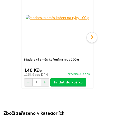
Maďarská směs koření na ryby 100 g
Maďarská sm
140 Kč
140 Kč
/
ks
/
ks
expedice 3-5 dnů
116 Kč
bez DPH
116 Kč
bez 
Přidat do košíku
Zboží zařazeno v kategoriích