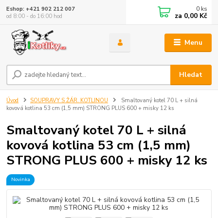
0
ks
Eshop: +421 902 212 007
za
0,00 Kč
od 8:00 - do 16:00 hod
Menu
Hledat
Úvod
SOUPRAVY S ŽÁR. KOTLINOU
Smaltovaný kotel 70 L + silná
kovová kotlina 53 cm (1,5 mm) STRONG PLUS 600 + misky 12 ks
Smaltovaný kotel 70 L + silná
kovová kotlina 53 cm (1,5 mm)
STRONG PLUS 600 + misky 12 ks
Novinka