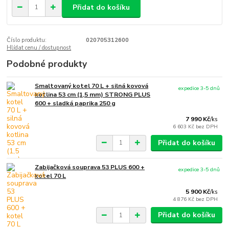
Přidat do košíku
Číslo produktu:
020705312600
Hlídat cenu / dostupnost
Podobné produkty
Smaltovaný kotel 70 L + silná kovová
expedice 3-5 dnů
kotlina 53 cm (1,5 mm) STRONG PLUS
600 + sladká paprika 250 g
7 990 Kč
/
ks
6 603 Kč
bez DPH
Přidat do košíku
Zabijačková souprava 53 PLUS 600 +
expedice 3-5 dnů
kotel 70 L
5 900 Kč
/
ks
4 876 Kč
bez DPH
Přidat do košíku