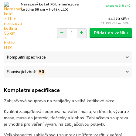
Nerezový kotel 70 L + nerezová
expedice 3-5 dnů
kotlina 56 cm + hořák LUX
14 270 Kč
/
ks
11 793 Kč
bez DPH
Přidat do košíku
Kompletní specifikace
Související zboží
50
Kompletní specifikace
Zabijačková souprava na zabijačky a velké kotlíkové akce.
Kvalitní zabijačková souprava na vaření masa, vnitřnosti, vývaru z
masa, masa do jaternic, tlačenky a klobás. Zabijačková souprava
je vhodná pro vaření vývaru na zabijačkovou polévku.
Velkokapacitní zabijačkovou soupravu můžete využít ik vaření