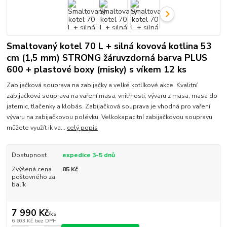
Smaltovaný kotel 70 L + silná kovová kotlina 53
cm (1,5 mm) STRONG žáruvzdorná barva PLUS
600 + plastové boxy (misky) s víkem 12 ks
Zabijačková souprava na zabijačky a velké kotlíkové akce. Kvalitní
zabijačková souprava na vaření masa, vnitřnosti, vývaru z masa, masa do
jaternic, tlačenky a klobás. Zabijačková souprava je vhodná pro vaření
vývaru na zabijačkovou polévku. Velkokapacitní zabijačkovou soupravu
můžete využít ik va...
celý popis
Dostupnost
expedice 3-5 dnů
Zvýšená cena
85 Kč
poštovného za
balík
7 990 Kč
/
ks
6 603 Kč
bez DPH