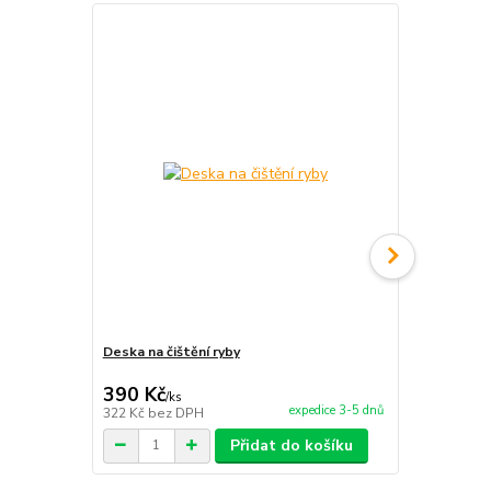
Deska na čištění ryby
Smaltovaný 
390 Kč
150 Kč
/
ks
/
ks
expedice 3-5 dnů
322 Kč
bez DPH
124 Kč
bez 
Přidat do košíku