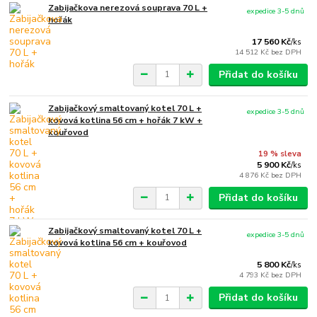
Zabijačkova nerezová souprava 70 L +
expedice 3-5 dnů
hořák
17 560 Kč
/
ks
14 512 Kč
bez DPH
Přidat do košíku
Zabijačkový smaltovaný kotel 70 L +
expedice 3-5 dnů
kovová kotlina 56 cm + hořák 7 kW +
kouřovod
19 % sleva
5 900 Kč
/
ks
4 876 Kč
bez DPH
Přidat do košíku
Zabijačkový smaltovaný kotel 70 L +
expedice 3-5 dnů
kovová kotlina 56 cm + kouřovod
5 800 Kč
/
ks
4 793 Kč
bez DPH
Přidat do košíku