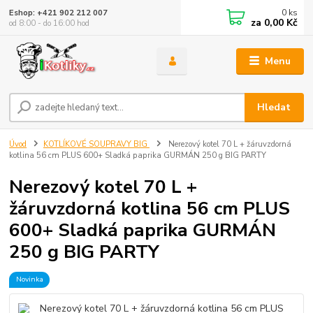
0
ks
Eshop: +421 902 212 007
za
0,00 Kč
od 8:00 - do 16:00 hod
Menu
Hledat
Úvod
KOTLÍKOVÉ SOUPRAVY BIG
Nerezový kotel 70 L + žáruvzdorná
kotlina 56 cm PLUS 600+ Sladká paprika GURMÁN 250 g BIG PARTY
Nerezový kotel 70 L +
žáruvzdorná kotlina 56 cm PLUS
600+ Sladká paprika GURMÁN
250 g BIG PARTY
Novinka