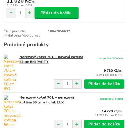
11 020 Kč
/
ks
9 107 Kč
bez DPH
Přidat do košíku
Číslo produktu:
10047056632
Hlídat cenu / dostupnost
Podobné produkty
Nerezový kotel 70 L + kovová kotlina
expedice 3-5 dnů
56 cm BIG PARTY
9 730 Kč
/
ks
8 041 Kč
bez DPH
Přidat do košíku
Nerezový kotel 70 L + nerezová
expedice 3-5 dnů
kotlina 56 cm + hořák LUX
14 270 Kč
/
ks
11 793 Kč
bez DPH
Přidat do košíku