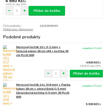
4 880 Kč
/
ks
4 033 Kč
bez DPH
Přidat do košíku
Číslo produktu:
10153836450
Hlídat cenu / dostupnost
Podobné produkty
Nerezový kotlík 15 L (1,2 mm) +
expedice 3-5 dnů
železná pánev 38 cm UNI + kotlina 36
cm PLUS 600
4 630 Kč
/
ks
3 826 Kč
bez DPH
Přidat do košíku
Nerezový kotlík 14 L (0,8 mm) + Paella
expedice 3-5 dnů
pánev 38 cm + silnostěnná (1,5 mm)
žáruvzdorná kotlina (1,5 mm) 36 PLUS
600
5 030 Kč
/
ks