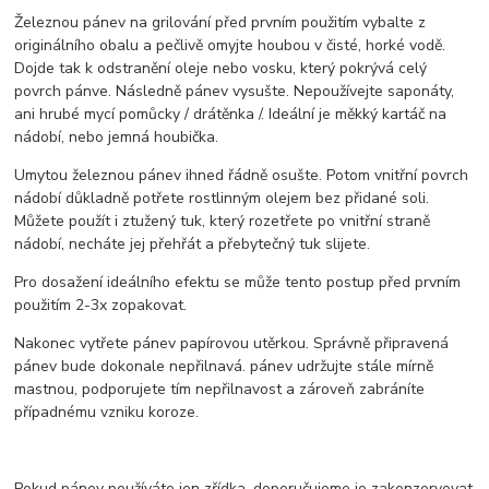
Železnou pánev na grilování před prvním použitím vybalte z
originálního obalu a pečlivě omyjte houbou v čisté, horké vodě.
Dojde tak k odstranění oleje nebo vosku, který pokrývá celý
povrch pánve. Následně pánev vysušte. Nepoužívejte saponáty,
ani hrubé mycí pomůcky / drátěnka /. Ideální je měkký kartáč na
nádobí, nebo jemná houbička.
Umytou železnou pánev ihned řádně osušte. Potom vnitřní povrch
nádobí důkladně potřete rostlinným olejem bez přidané soli.
Můžete použít i ztužený tuk, který rozetřete po vnitřní straně
nádobí, necháte jej přehřát a přebytečný tuk slijete.
Pro dosažení ideálního efektu se může tento postup před prvním
použitím 2-3x zopakovat.
Nakonec vytřete pánev papírovou utěrkou. Správně připravená
pánev bude dokonale nepřilnavá. pánev udržujte stále mírně
mastnou, podporujete tím nepřilnavost a zároveň zabráníte
případnému vzniku koroze.
Pokud pánev používáte jen zřídka, doporučujeme je zakonzervovat