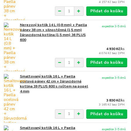
4 157 Kč
bez DPH
Přidat do košíku
Nerezový kotlík 14 L (0,8 mm) + Paella
expedice 3-5 dnů
pánev 38 cm + silnostěnná (1,5 mm)
žáruvzdorná kotlina (1,5 mm) 36 PLUS
600
4 930 Kč
/
ks
4 074 Kč
bez DPH
Přidat do košíku
Smaltovaný kotlík 16 L + Paella
expedice 3-5 dnů
ocelová pánev 42 cm + žáruvzdorná
kotlina 39 PLUS 600 s roštem na popel
4 mm
3 830 Kč
/
ks
3 165 Kč
bez DPH
Přidat do košíku
Smaltovaný kotlík 16 L + Paella
expedice 3-5 dnů