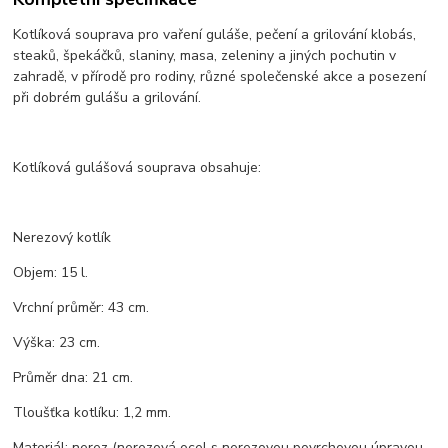
Kotlíková souprava pro vaření guláše, pečení a grilování klobás,
steaků, špekáčků, slaniny, masa, zeleniny a jiných pochutin v
zahradě, v přírodě pro rodiny, různé společenské akce a posezení
při dobrém gulášu a grilování.
Kotlíková gulášová souprava obsahuje:
Nerezový kotlík
Objem: 15 l.
Vrchní průměr: 43 cm.
Výška: 23 cm.
Průměr dna: 21 cm.
Tloušťka kotlíku: 1,2 mm.
Materiál: nerez (nerezová ocel s nerezovou povrchovou úpravou -