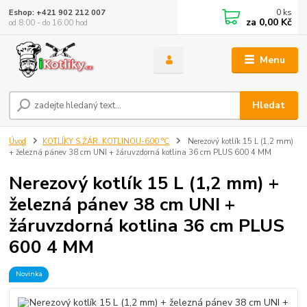
0
ks
Eshop: +421 902 212 007
za
0,00 Kč
od 8:00 - do 16:00 hod
Menu
Hledat
Úvod
KOTLÍKY S ŽÁR. KOTLINOU-600 °C
Nerezový kotlík 15 L (1,2 mm)
+ železná pánev 38 cm UNI + žáruvzdorná kotlina 36 cm PLUS 600 4 MM
Nerezový kotlík 15 L (1,2 mm) +
železná pánev 38 cm UNI +
žáruvzdorná kotlina 36 cm PLUS
600 4 MM
Novinka