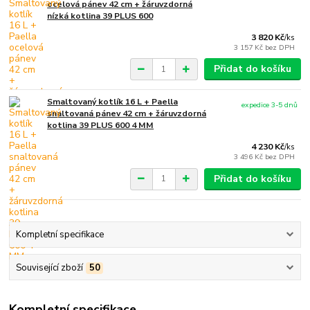
ocelová pánev 42 cm + žáruvzdorná
nízká kotlina 39 PLUS 600
3 820 Kč
/
ks
3 157 Kč
bez DPH
Přidat do košíku
Smaltovaný kotlík 16 L + Paella
expedice 3-5 dnů
snaltovaná pánev 42 cm + žáruvzdorná
kotlina 39 PLUS 600 4 MM
4 230 Kč
/
ks
3 496 Kč
bez DPH
Přidat do košíku
Kompletní specifikace
Související zboží
50
Kompletní specifikace