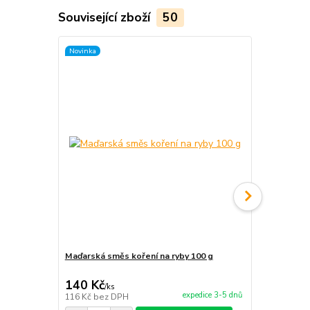
Související zboží
50
Novinka
TOP produkt
Novinka
Maďarská směs koření na ryby 100 g
Maďarská sm
140 Kč
140 Kč
/
ks
/
ks
expedice 3-5 dnů
116 Kč
bez DPH
116 Kč
bez 