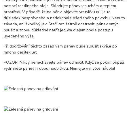
pomocí rostlinného oleje. Skladujte pánev v suchém a teplém
prostředí. V případě, že na pánvi objevíte vrstvičku rzi, je to
důsledek nesprávného a nedokonale ošetřeného povrchu. Není to
závada, ani škodlivý jev. Stačí rez šetrně odstranit, pánev omýt,
osušit a znovu důkladně natřít jedlým olejem podle postupu
uvedeného výše.
Při dodržování těchto zásad vám pánev bude sloužit skvěle po
mnoho desítek let.
POZOR! Nikdy nenechávejte pánev odmočit. Když se pokrm připálí,
vydrhněte pánev hrubou houbičkou. Nemyjte v myčce nádobí!