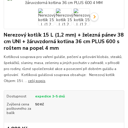
Nerezový kotlík 15 L (1,2 mm) + železná pánev 38
cm UNI + žáruvzdorná kotlina 36 cm PLUS 600 s
roštem na popel 4 mm
Kotlíková souprava pro vaření guláše, pečení a grilování klobás, steaků,
špekáčků, slaniny, masa, zeleniny a jiných pochutin v zahradě, v přírodě
pro rodiny, různé společenské akce a posezení při dobrém gulášu a
grilování. Kotlíková gulášová souprava obsahuje: Nerezový kotlík
Objem: 15 l. ...
celý popis
Dostupnost
expedice 3-5 dnů
Zvýšená cena
50 Kč
poštovného za
balík