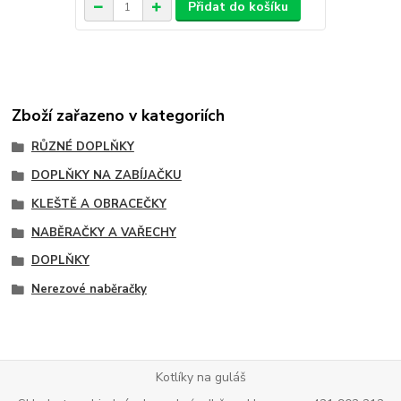
Přidat do košíku
Zboží zařazeno v kategoriích
RŮZNÉ DOPLŇKY
DOPLŇKY NA ZABÍJAČKU
KLEŠTĚ A OBRACEČKY
NABĚRAČKY A VAŘECHY
DOPLŇKY
Nerezové naběračky
Kotlíky na guláš