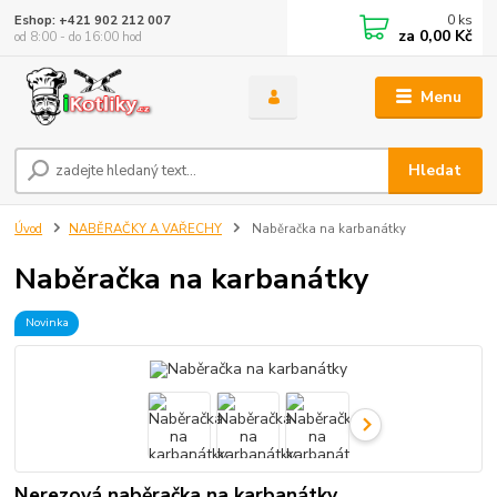
0
ks
Eshop: +421 902 212 007
za
0,00 Kč
od 8:00 - do 16:00 hod
Menu
Hledat
Úvod
NABĚRAČKY A VAŘECHY
Naběračka na karbanátky
Naběračka na karbanátky
Novinka
Nerezová naběračka na karbanátky