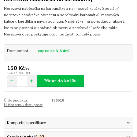
Nerezová naběračka na karbanátky a na masové kuličky Speciální
nerezová naběračka obracení a servírování karbanátků, masových
kuliček, knedlíků a jiných pochutin. Naběračka má pohodlnou rukojeť,
která se postará o správné obracení a servírování každého talíře.
Nerezová ocel poskytuje dlouhou životno...
celý popis
Dostupnost
expedice 3-5 dnů
150 Kč
/
ks
124 Kč
bez DPH
Přidat do košíku
Číslo produktu:
186518
Hlídat cenu / dostupnost
Kompletní specifikace