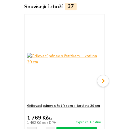
Související zboží
37
Grilovací pánev s řetízkem + kotlina 39 cm
Grilovací pá
1 769 Kč
1 399 Kč
/
ks
expedice 3-5 dnů
1 462 Kč
bez DPH
1 156 Kč
bez