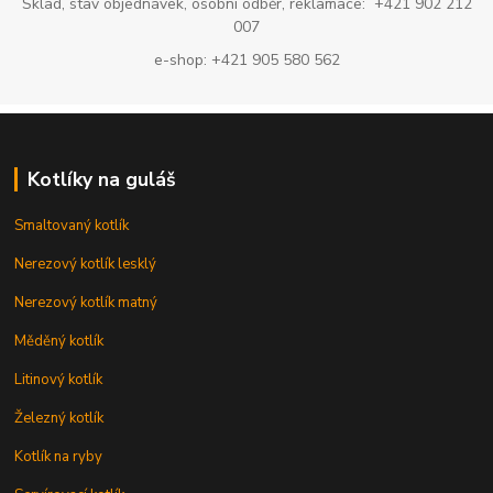
Sklad, stav objednávek, osobní odběr, reklamace: +421 902 212
007
e-shop: +421 905 580 562
Kotlíky na guláš
Smaltovaný kotlík
Nerezový kotlík lesklý
Nerezový kotlík matný
Měděný kotlík
Litinový kotlík
Železný kotlík
Kotlík na ryby