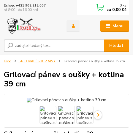
0
ks
Eshop: +421 902 212 007
za
0,00 Kč
od 8:00 - do 16:00 hod
Menu
Hledat
Úvod
GRILOVACÍ SOUPRAVY
Grilovací pánev s oušky + kotlina 39 cm
Grilovací pánev s oušky + kotlina
39 cm