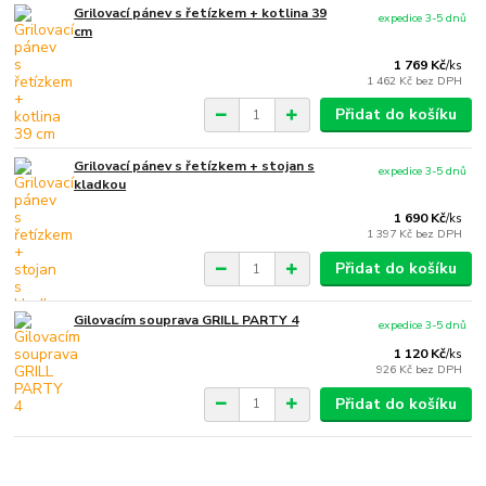
Grilovací pánev s řetízkem + kotlina 39
expedice 3-5 dnů
cm
1 769 Kč
/
ks
1 462 Kč
bez DPH
Přidat do košíku
Grilovací pánev s řetízkem + stojan s
expedice 3-5 dnů
kladkou
1 690 Kč
/
ks
1 397 Kč
bez DPH
Přidat do košíku
Gilovacím souprava GRILL PARTY 4
expedice 3-5 dnů
1 120 Kč
/
ks
926 Kč
bez DPH
Přidat do košíku