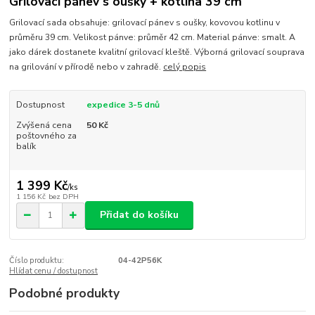
Grilovací pánev s oušky + kotlina 39 cm
Grilovací sada obsahuje: grilovací pánev s oušky, kovovou kotlinu v
průměru 39 cm. Velikost pánve: průměr 42 cm. Material pánve: smalt. A
jako dárek dostanete kvalitní grilovací kleště. Výborná grilovací souprava
na grilování v přírodě nebo v zahradě.
celý popis
Dostupnost
expedice 3-5 dnů
Zvýšená cena
50 Kč
poštovného za
balík
1 399 Kč
/
ks
1 156 Kč
bez DPH
Přidat do košíku
Číslo produktu:
04-42P56K
Hlídat cenu / dostupnost
Podobné produkty