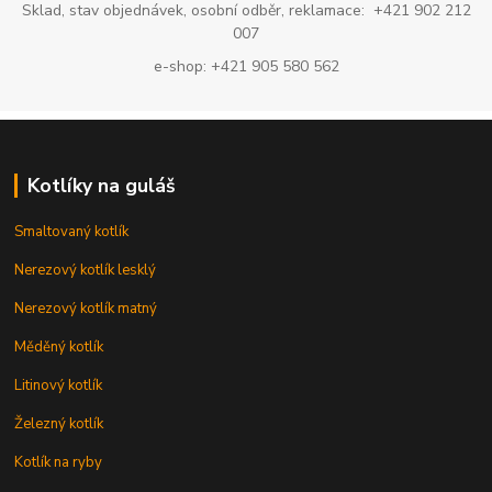
Sklad, stav objednávek, osobní odběr, reklamace: +421 902 212
007
e-shop: +421 905 580 562
Kotlíky na guláš
Smaltovaný kotlík
Nerezový kotlík lesklý
Nerezový kotlík matný
Měděný kotlík
Litinový kotlík
Železný kotlík
Kotlík na ryby