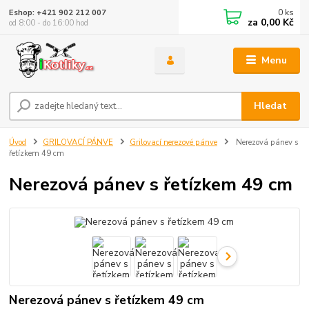
0
ks
Eshop: +421 902 212 007
za
0,00 Kč
od 8:00 - do 16:00 hod
Menu
Hledat
Úvod
GRILOVACÍ PÁNVE
Grilovací nerezové pánve
Nerezová pánev s
řetízkem 49 cm
Nerezová pánev s řetízkem 49 cm
Nerezová pánev s řetízkem 49 cm