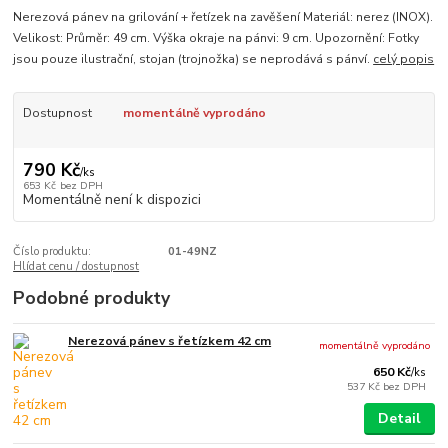
Nerezová pánev na grilování + řetízek na zavěšení Materiál: nerez (INOX).
Velikost: Průměr: 49 cm. Výška okraje na pánvi: 9 cm. Upozornění: Fotky
jsou pouze ilustrační, stojan (trojnožka) se neprodává s pánví.
celý popis
Dostupnost
momentálně vyprodáno
790 Kč
/
ks
653 Kč
bez DPH
Momentálně není k dispozici
Číslo produktu:
01-49NZ
Hlídat cenu / dostupnost
Podobné produkty
Nerezová pánev s řetízkem 42 cm
momentálně vyprodáno
650 Kč
/
ks
537 Kč
bez DPH
Detail