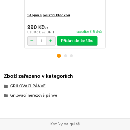
Stojan s poistní kladkou
Ohniště se 
990 Kč
1 510 Kč
/
ks
expedice 3-5 dnů
818 Kč
bez DPH
1 248 Kč
bez
Přidat do košíku
Zboží zařazeno v kategoriích
GRILOVACÍ PÁNVE
Grilovací nerezové pánve
Kotlíky na guláš