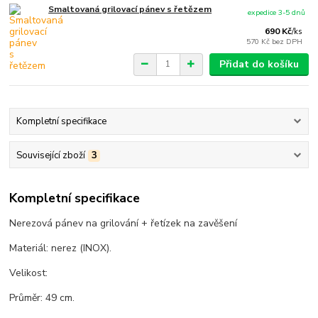
Smaltovaná grilovací pánev s řetězem
expedice 3-5 dnů
690 Kč
/
ks
570 Kč
bez DPH
Přidat do košíku
Kompletní specifikace
Související zboží
3
Kompletní specifikace
Nerezová pánev na grilování + řetízek na zavěšení
Materiál: nerez (INOX).
Velikost:
Průměr: 49 cm.