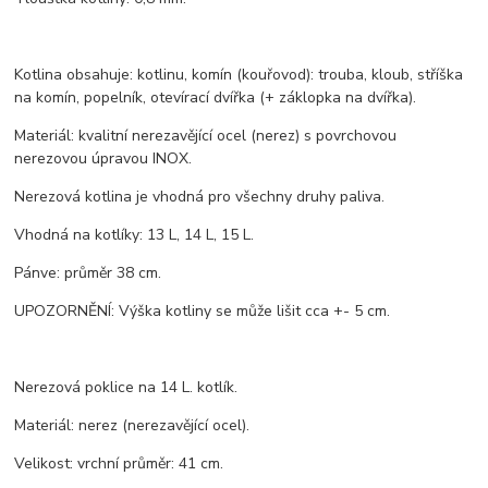
Kotlina obsahuje: kotlinu, komín (kouřovod): trouba, kloub, stříška
na komín, popelník, otevírací dvířka (+ záklopka na dvířka).
Materiál: kvalitní nerezavějící ocel (nerez) s povrchovou
nerezovou úpravou INOX.
Nerezová kotlina je vhodná pro všechny druhy paliva.
Vhodná na kotlíky: 13 L, 14 L, 15 L.
Pánve: průměr 38 cm.
UPOZORNĚNÍ: Výška kotliny se může lišit cca +- 5 cm.
Nerezová poklice na 14 L. kotlík.
Materiál: nerez (nerezavějící ocel).
Velikost: vrchní průměr: 41 cm.