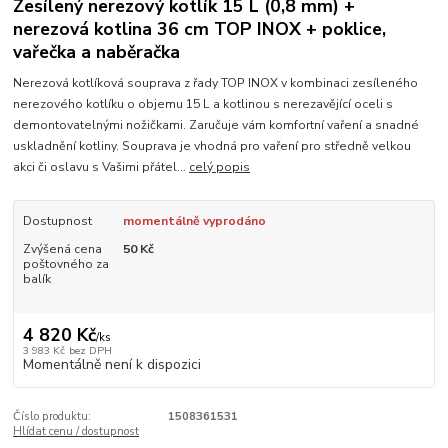
Zesílený nerezový kotlík 15 L (0,8 mm) +
nerezová kotlina 36 cm TOP INOX + poklice,
vařečka a naběračka
Nerezová kotlíková souprava z řady TOP INOX v kombinaci zesíleného
nerezového kotlíku o objemu 15 L a kotlinou s nerezavějící oceli s
demontovatelnými nožičkami. Zaručuje vám komfortní vaření a snadné
uskladnění kotliny. Souprava je vhodná pro vaření pro středně velkou
akci či oslavu s Vašimi přátel...
celý popis
Dostupnost
momentálně vyprodáno
Zvýšená cena
50 Kč
poštovného za
balík
4 820 Kč
/
ks
3 983 Kč
bez DPH
Momentálně není k dispozici
Číslo produktu:
1508361531
Hlídat cenu / dostupnost