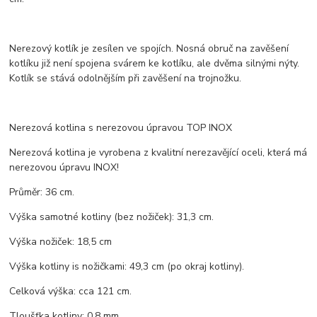
Nerezový kotlík je zesílen ve spojích. Nosná obruč na zavěšení
kotlíku již není spojena svárem ke kotlíku, ale dvěma silnými nýty.
Kotlík se stává odolnějším při zavěšení na trojnožku.
Nerezová kotlina s nerezovou úpravou TOP INOX
Nerezová kotlina je vyrobena z kvalitní nerezavějící oceli, která má
nerezovou úpravu INOX!
Průměr: 36 cm.
Výška samotné kotliny (bez nožiček): 31,3 cm.
Výška nožiček: 18,5 cm
Výška kotliny is nožičkami: 49,3 cm (po okraj kotliny).
Celková výška: cca 121 cm.
Tloušťka kotliny: 0,8 mm.