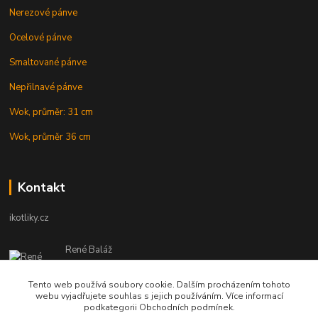
Nerezové pánve
Ocelové pánve
Smaltované pánve
Nepřilnavé pánve
Wok, průměr: 31 cm
Wok, průměr 36 cm
Kontakt
ikotliky.cz
René Baláž
Eshop: +421 902 212 007
od 8:00 - do 16:00 hod
Tento web používá soubory cookie. Dalším procházením tohoto
webu vyjadřujete souhlas s jejich používáním. Více informací
info@ikotliky.cz
podkategorii Obchodních podmínek.