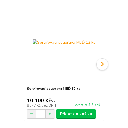
TOP produkt
Servírovací souprava MEĎ 12 ks
Servírovací 
10 100 Kč
1 700 Kč
/
ks
expedice 3-5 dnů
8 347 Kč
bez DPH
1 405 Kč
bez
Přidat do košíku