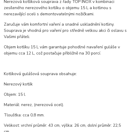
Nerezová kotlíková souprava z řady TOP INOX v kombinaci
zesíleného nerezového kotlíku o objemu 15 L a kotlinou s
nerezavějící oceli s demontovatelnými nožičkami.
Zaručuje vám komfortní vaření a snadné uskladnění kotliny.
Souprava je vhodná pro vaření pro středně velkou akci či oslavu s
Vašimi přáteli.
Objem kotlíku 15 L vám garantuje pohodlné navaření guláše v
objemu cca 12 L, což postačuje přibližně na 30 porcí.
Kotlíková gulášová souprava obsahuje:
Nerezový kotlík
Objem: 15 l.
Materiál: nerez, (nerezová ocel).
Tloušťka: cca 0,8 mm.
Velikost: vrchní průměr: 43 cm, výška: 26 cm, dolní průměr: 22,5
cm.