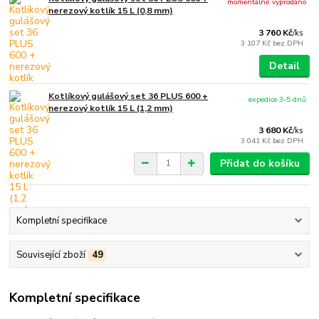
momentálně vyprodáno
nerezový kotlík 15 L (0,8 mm)
3 760 Kč
/
ks
3 107 Kč
bez DPH
Detail
Kotlíkový gulášový set 36 PLUS 600 +
expedice 3-5 dnů
nerezový kotlík 15 L (1,2 mm)
3 680 Kč
/
ks
3 041 Kč
bez DPH
Přidat do košíku
Kompletní specifikace
Související zboží
49
Kompletní specifikace