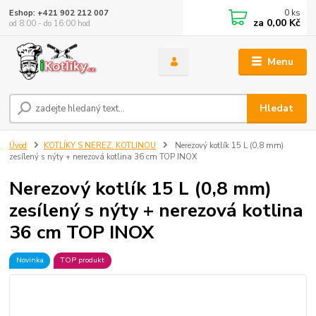
0
ks
Eshop: +421 902 212 007
za
0,00 Kč
od 8:00 - do 16:00 hod
Menu
Hledat
Úvod
KOTLÍKY S NEREZ. KOTLINOU
Nerezový kotlík 15 L (0,8 mm)
zesílený s nýty + nerezová kotlina 36 cm TOP INOX
Nerezový kotlík 15 L (0,8 mm)
zesílený s nýty + nerezová kotlina
36 cm TOP INOX
Novinka
TOP produkt