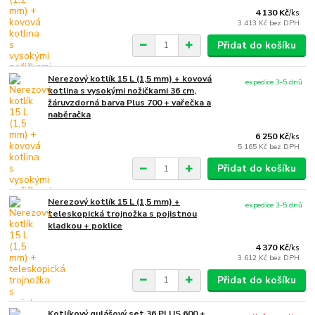
4 130 Kč
/
ks
3 413 Kč
bez DPH
Přidat do košíku
Nerezový kotlík 15 L (1,5 mm) + kovová
expedice 3-5 dnů
kotlina s vysokými nožičkami 36 cm,
žáruvzdorná barva Plus 700 + vařečka a
naběračka
6 250 Kč
/
ks
5 165 Kč
bez DPH
Přidat do košíku
Nerezový kotlík 15 L (1,5 mm) +
expedice 3-5 dnů
teleskopická trojnožka s pojistnou
kladkou + poklice
4 370 Kč
/
ks
3 612 Kč
bez DPH
Přidat do košíku
Kotlíkový gulášový set 36 PLUS 600 +