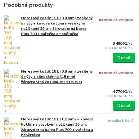
Podobné produkty
Nerezový kotlík 15 L (0,8 mm) zesílený
momentálně vyprodáno
s nýty + kovová kotlina s vysokými
nožičkami 36 cm, žáruvzdorná barva
Plus 700 + vařečka a naběračka
3 490 Kč
/
ks
2 884 Kč
bez DPH
Detail
Nerezový kotlík 15 L (0,8 mm) zesílený
momentálně vyprodáno
s nýty + silnostěnná (1,5 mm)
žáruvzdorná kotlina 36 PLUS 600
4 770 Kč
/
ks
3 942 Kč
bez DPH
Detail
Nerezový kotlík 15 L (1,2 mm) + kovová
expedice 3-5 dnů
kotlina s vysokými nožičkami 36 cm,
žáruvzdorná barva Plus 700 + vařečka a
naběračka