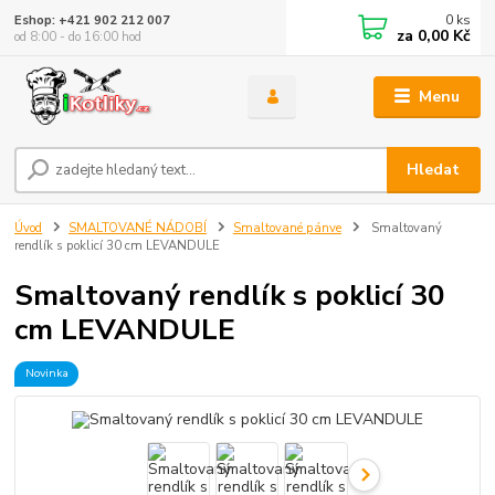
0
ks
Eshop: +421 902 212 007
za
0,00 Kč
od 8:00 - do 16:00 hod
Menu
Hledat
Úvod
SMALTOVANÉ NÁDOBÍ
Smaltované pánve
Smaltovaný
rendlík s poklicí 30 cm LEVANDULE
Smaltovaný rendlík s poklicí 30
cm LEVANDULE
Novinka