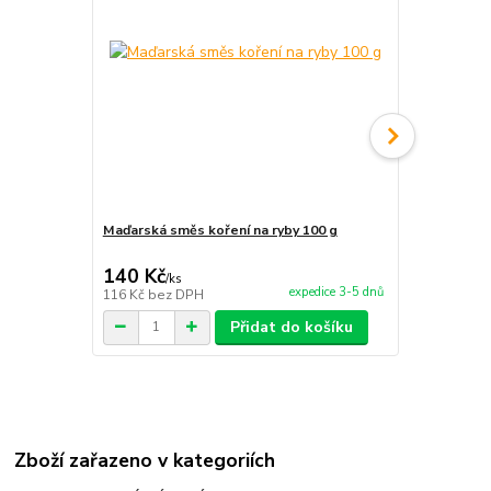
Maďarská směs koření na ryby 100 g
Maďarský gu
140 Kč
65 Kč
/
ks
/
ks
expedice 3-5 dnů
116 Kč
bez DPH
54 Kč
bez D
Přidat do košíku
Zboží zařazeno v kategoriích