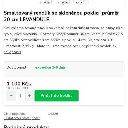
Smaltovaný rendlík se skleněnou poklicí, průměr
30 cm LEVANDULE
Kvalitní smaltovaný rendlík na vaření, pečení dušení masa, zeleniny, rýže,
ryb a jiných pochutin. Rozměry: Vnější průměr: 30 cm. Vnitřní průměr: 27,5
cm. Výška bez poklice: 8 cm. Výška s poklicí 14 cm. Objem: cca 3,9l.
Hmotnost: 2,95 kg. Materiál: smaltovaná ocel, nepřilnavý povlak, sk...
celý popis
Dostupnost
expedice 3-5 dnů
1 100 Kč
/
ks
909 Kč
bez DPH
Přidat do košíku
Číslo produktu:
14226
Hlídat cenu / dostupnost
Podobné produkty