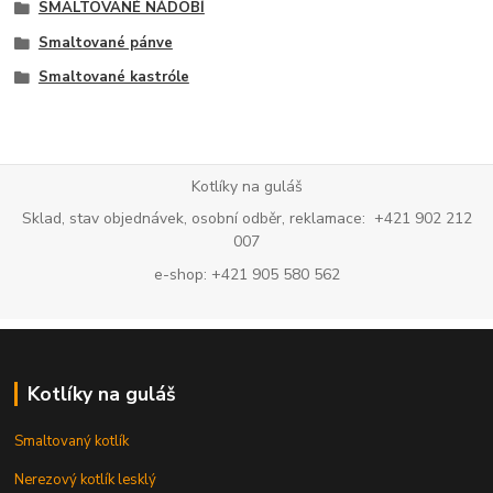
SMALTOVANÉ NÁDOBÍ
Smaltované pánve
Smaltované kastróle
Kotlíky na guláš
Sklad, stav objednávek, osobní odběr, reklamace: +421 902 212
007
e-shop: +421 905 580 562
Kotlíky na guláš
Smaltovaný kotlík
Nerezový kotlík lesklý