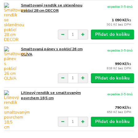
Smaltovaný rendlík se skleněnou
expedice 3-5 dnů
poklicí 28 cm DECOR
1 090 Kč
/
ks
901 Kč
bez DPH
Přidat do košíku
Smaltovaná pánev s poklicí 26 cm
expedice 3-5 dnů
OLIVA
990 Kč
/
ks
818 Kč
bez DPH
Přidat do košíku
Litinový rendlík se smaltovaným
expedice 3-5 dnů
povrchem 18,5 cm
790 Kč
/
ks
653 Kč
bez DPH
Přidat do košíku