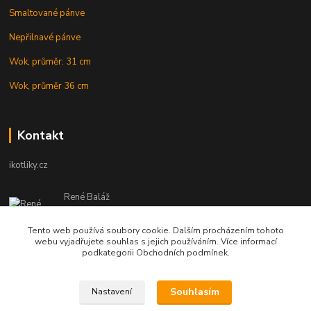
Smaltované pánve
Nepřilnavé pánve
Wok, průměr: 31 cm
Wok, průměr 36 cm
Kontakt
ikotliky.cz
René Baláž
Eshop: +421 902 212 007
od 8:00 - do 16:00 hod
Tento web používá soubory cookie. Dalším procházením tohoto
webu vyjadřujete souhlas s jejich používáním. Více informací
info@ikotliky.cz
podkategorii Obchodních podmínek.
Souhlasím
Nastavení