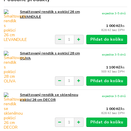
Smaltovaný rendlík s poklicí 26 cm
expedice 3-5 dnů
LEVANDULE
1 000 Kč
/
ks
826 Kč
bez DPH
Přidat do košíku
Smaltovaný rendlík s poklicí 28 cm
expedice 3-5 dnů
OLIVA
1 100 Kč
/
ks
909 Kč
bez DPH
Přidat do košíku
Smaltovaný rendlík se skleněnou
expedice 3-5 dnů
poklicí 26 cm DECOR
1 000 Kč
/
ks
826 Kč
bez DPH
Přidat do košíku