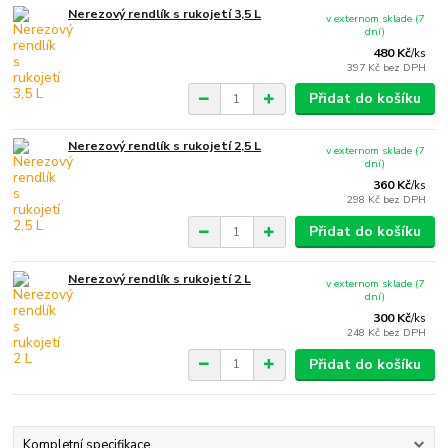
Nerezový rendlík s rukojetí 3,5 L
v externom sklade (7
dní)
480 Kč
/
ks
397 Kč
bez DPH
Přidat do košíku
Nerezový rendlík s rukojetí 2,5 L
v externom sklade (7
dní)
360 Kč
/
ks
298 Kč
bez DPH
Přidat do košíku
Nerezový rendlík s rukojetí 2 L
v externom sklade (7
dní)
300 Kč
/
ks
248 Kč
bez DPH
Přidat do košíku
Kompletní specifikace