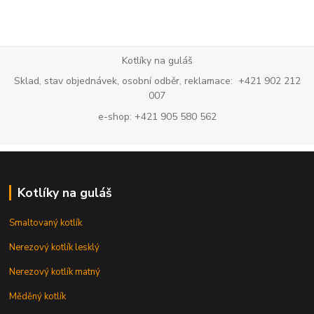
Kotlíky na guláš
Sklad, stav objednávek, osobní odběr, reklamace: +421 902 212
007
e-shop: +421 905 580 562
Kotlíky na guláš
Smaltovaný kotlík
Nerezový kotlík lesklý
Nerezový kotlík matný
Měděný kotlík