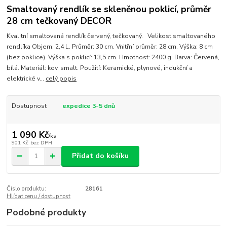
Smaltovaný rendlík se skleněnou poklicí, průměr
28 cm tečkovaný DECOR
Kvalitní smaltovaná rendlík červený, tečkovaný. Velikost smaltovaného
rendlíka Objem: 2,4 L. Průměr: 30 cm. Vnitřní průměr: 28 cm. Výška: 8 cm
(bez poklice). Výška s poklicí: 13,5 cm. Hmotnost: 2400 g. Barva: Červená,
bílá. Materiál: kov, smalt. Použití: Keramické, plynové, indukční a
elektrické v...
celý popis
Dostupnost
expedice 3-5 dnů
1 090 Kč
/
ks
901 Kč
bez DPH
Přidat do košíku
Číslo produktu:
28161
Hlídat cenu / dostupnost
Podobné produkty