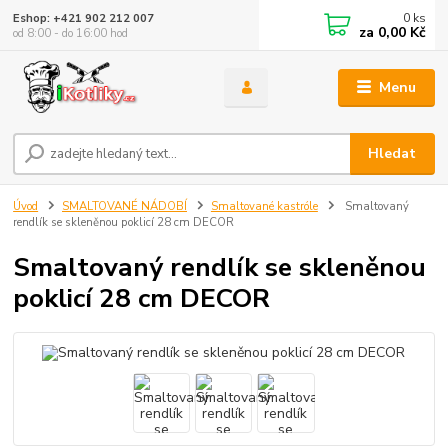
0
ks
Eshop: +421 902 212 007
za
0,00 Kč
od 8:00 - do 16:00 hod
Menu
Hledat
Úvod
SMALTOVANÉ NÁDOBÍ
Smaltované kastróle
Smaltovaný
rendlík se skleněnou poklicí 28 cm DECOR
Smaltovaný rendlík se skleněnou
poklicí 28 cm DECOR