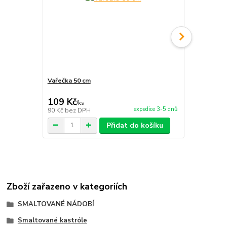
Vařečka 50 cm
Vařečka 50 
109 Kč
121 Kč
/
ks
/
ks
expedice 3-5 dnů
90 Kč
bez DPH
100 Kč
bez 
Přidat do košíku
Zboží zařazeno v kategoriích
SMALTOVANÉ NÁDOBÍ
Smaltované kastróle