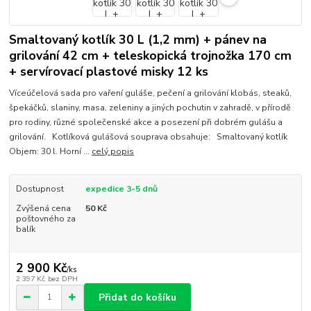
Smaltovaný kotlík 30 L (1,2 mm) + pánev na
grilování 42 cm + teleskopická trojnožka 170 cm
+ servírovací plastové misky 12 ks
Víceúčelová sada pro vaření guláše, pečení a grilování klobás, steaků,
špekáčků, slaniny, masa, zeleniny a jiných pochutin v zahradě, v přírodě
pro rodiny, různé společenské akce a posezení při dobrém gulášu a
grilování. Kotlíková gulášová souprava obsahuje: Smaltovaný kotlík
Objem: 30 l. Horní ...
celý popis
Dostupnost
expedice 3-5 dnů
Zvýšená cena
50 Kč
poštovného za
balík
2 900 Kč
/
ks
2 397 Kč
bez DPH
Přidat do košíku