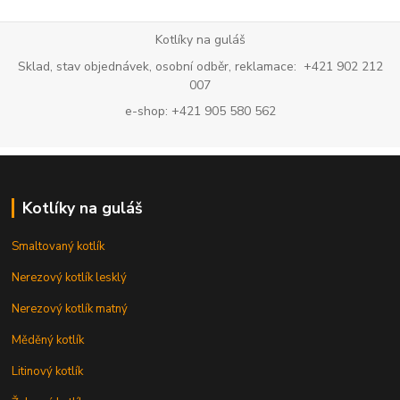
Kotlíky na guláš
Sklad, stav objednávek, osobní odběr, reklamace: +421 902 212
007
e-shop: +421 905 580 562
Kotlíky na guláš
Smaltovaný kotlík
Nerezový kotlík lesklý
Nerezový kotlík matný
Měděný kotlík
Litinový kotlík