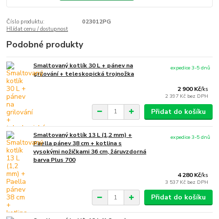
Číslo produktu:
023012PG
Hlídat cenu / dostupnost
Podobné produkty
Smaltovaný kotlík 30 L + pánev na
expedice 3-5 dnů
grilování + teleskopická trojnožka
2 900 Kč
/
ks
2 397 Kč
bez DPH
Přidat do košíku
Smaltovaný kotlík 13 L (1,2 mm) +
expedice 3-5 dnů
Paella pánev 38 cm + kotlina s
vysokými nožičkami 36 cm, žáruvzdorná
barva Plus 700
4 280 Kč
/
ks
3 537 Kč
bez DPH
Přidat do košíku