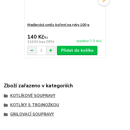
Maďarská směs koření na ryby 100 g
Maďarská sm
140 Kč
140 Kč
/
ks
/
ks
expedice 3-5 dnů
116 Kč
bez DPH
116 Kč
bez 
Přidat do košíku
Zboží zařazeno v kategoriích
KOTLÍKOVÉ SOUPRAVY
KOTLÍKY S TROJNOŽKOU
GRILOVACÍ SOUPRAVY