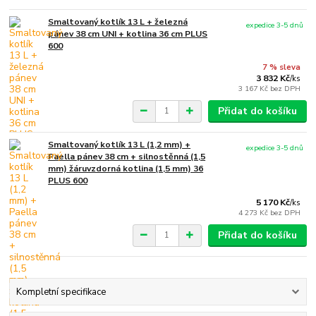
Smaltovaný kotlík 13 L + železná
expedice 3-5 dnů
pánev 38 cm UNI + kotlina 36 cm PLUS
600
7 % sleva
3 832 Kč
/
ks
3 167 Kč
bez DPH
Přidat do košíku
Smaltovaný kotlík 13 L (1,2 mm) +
expedice 3-5 dnů
Paella pánev 38 cm + silnostěnná (1,5
mm) žáruvzdorná kotlina (1,5 mm) 36
PLUS 600
5 170 Kč
/
ks
4 273 Kč
bez DPH
Přidat do košíku
Kompletní specifikace