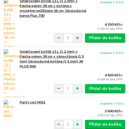
Smaltovaný kotlík 13 L (1,2 mm) +
expedice 3-5 dnů
Paella pánev 38 cm + kotlina s
vysokými nožičkami 36 cm, žáruvzdorná
barva Plus 700
4 150 Kč
/
ks
3 430 Kč
bez DPH
Přidat do košíku
Smaltovaný kotlík 13 L (1,2 mm) +
expedice 3-5 dnů
Paella pánev 38 cm + silnostěnná (1,5
mm) žáruvzdorná kotlina (1,5 mm) 36
PLUS 600
4 920 Kč
/
ks
4 066 Kč
bez DPH
Přidat do košíku
Party set MIX1
expedice 3-5 dnů
3 500 Kč
/
ks
2 893 Kč
bez DPH
Přidat do košíku