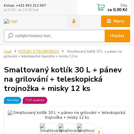
0
ks
Eshop: +421 902 212 007
za
0,00 Kč
od 8:00 - do 16:00 hod
Menu
Hledat
Úvod
KOTLÍKY S TROJNOŽKOU
Smaltovaný kotlík 30 L + pánev na
grilování + teleskopická trojnožka + misky 12 ks
Smaltovaný kotlík 30 L + pánev
na grilování + teleskopická
trojnožka + misky 12 ks
Novinka
TOP produkt