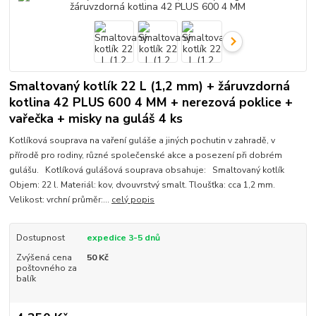
Smaltovaný kotlík 22 L (1,2 mm) + žáruvzdorná
kotlina 42 PLUS 600 4 MM + nerezová poklice +
vařečka + misky na guláš 4 ks
Kotlíková souprava na vaření guláše a jiných pochutin v zahradě, v
přírodě pro rodiny, různé společenské akce a posezení při dobrém
gulášu. Kotlíková gulášová souprava obsahuje: Smaltovaný kotlík
Objem: 22 l. Materiál: kov, dvouvrstvý smalt. Tloušťka: cca 1,2 mm.
Velikost: vrchní průměr:...
celý popis
Dostupnost
expedice 3-5 dnů
Zvýšená cena
50 Kč
poštovného za
balík