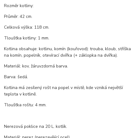
Rozměr kotliny:
Průměr: 42 cm.
Celková výška: 118 cm.
Tloušťka kotliny: 1 mm.
Kotlina obsahuje: kotlinu, komín (kouřovod): trouba, kloub, stříška
na komín, popelník, otevírací dvířka (+ záklopka na dvířka).
Materiál: kov, žáruvzdorná barva.
Barva: šedá.
Kotlina má zesílený rošt na popel v místě, kde vzniká největší
teplota v kotlině.
Tloušťka roštu: 4 mm.
Nerezová poklice na 20 L. kotlík.
Materiál: nerez (nerezavějící ocel).