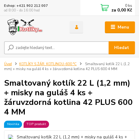
0
ks
Eshop: +421 902 212 007
za
0,00 Kč
od 8:00 - do 16:00 hod
Menu
Hledat
Úvod
KOTLÍKY S ŽÁR. KOTLINOU-600 °C
Smaltovaný kotlík 22 L (1,2
mm) + misky na guláš 4 ks + žáruvzdorná kotlina 42 PLUS 600 4 MM
Smaltovaný kotlík 22 L (1,2 mm)
+ misky na guláš 4 ks +
žáruvzdorná kotlina 42 PLUS 600
4 MM
Novinka
TOP produkt