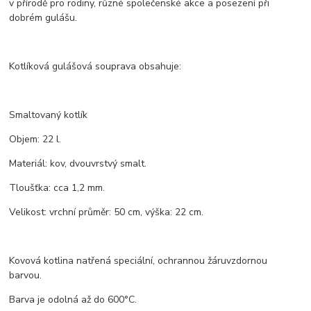
v přírodě pro rodiny, různé společenské akce a posezení při
dobrém gulášu.
Kotlíková gulášová souprava obsahuje:
Smaltovaný kotlík
Objem: 22 l.
Materiál: kov, dvouvrstvý smalt.
Tloušťka: cca 1,2 mm.
Velikost: vrchní průměr: 50 cm, výška: 22 cm.
Kovová kotlina natřená speciální, ochrannou žáruvzdornou
barvou.
Barva je odolná až do 600°C.