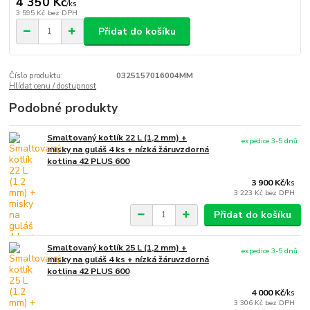
4 350 Kč
/
ks
3 595 Kč
bez DPH
Přidat do košíku
Číslo produktu:
0325157016004MM
Hlídat cenu / dostupnost
Podobné produkty
Smaltovaný kotlík 22 L (1,2 mm) +
expedice 3-5 dnů
misky na guláš 4 ks + nízká žáruvzdorná
kotlina 42 PLUS 600
3 900 Kč
/
ks
3 223 Kč
bez DPH
Přidat do košíku
Smaltovaný kotlík 25 L (1,2 mm) +
expedice 3-5 dnů
misky na guláš 4 ks + nízká žáruvzdorná
kotlina 42 PLUS 600
4 000 Kč
/
ks
3 306 Kč
bez DPH