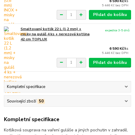
6 590 Kč
/
ks
5 446 Kč
bez DPH
Přidat do košíku
Smaltovaný kotlík 22 L (1,2 mm) +
expedice 3-5 dnů
misky na guláš 4 ks + nerezová kotlina
42 cm TOPLUX
6 590 Kč
/
ks
5 446 Kč
bez DPH
Přidat do košíku
Kompletní specifikace
Související zboží
50
Kompletní specifikace
Kotlíková souprava na vaření guláše a jiných pochutin v zahradě,