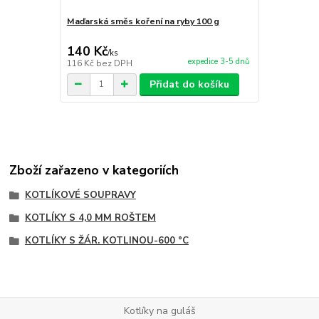
Maďarská směs koření na ryby 100 g
Maďarská sm
140 Kč
140 Kč
/
ks
/
ks
expedice 3-5 dnů
116 Kč
bez DPH
116 Kč
bez 
Přidat do košíku
Zboží zařazeno v kategoriích
KOTLÍKOVÉ SOUPRAVY
KOTLÍKY S 4,0 MM ROŠTEM
KOTLÍKY S ŽÁR. KOTLINOU-600 °C
Kotlíky na guláš