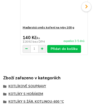
Maďarská směs koření na ryby 100 g
Maďarská sm
140 Kč
140 Kč
/
ks
/
ks
expedice 3-5 dnů
116 Kč
bez DPH
116 Kč
bez 
Přidat do košíku
Zboží zařazeno v kategoriích
KOTLÍKOVÉ SOUPRAVY
KOTLÍKY S HOŘÁKEM
KOTLÍKY S ŽÁR. KOTLINOU-600 °C