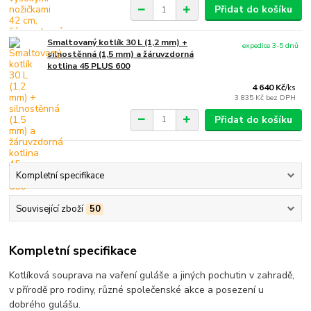
Přidat do košíku
Smaltovaný kotlík 30 L (1,2 mm) +
expedice 3-5 dnů
silnostěnná (1,5 mm) a žáruvzdorná
kotlina 45 PLUS 600
4 640 Kč
/
ks
3 835 Kč
bez DPH
Přidat do košíku
Kompletní specifikace
Související zboží
50
Kompletní specifikace
Kotlíková souprava na vaření guláše a jiných pochutin v zahradě,
v přírodě pro rodiny, různé společenské akce a posezení u
dobrého gulášu.