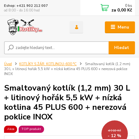
0
ks
Eshop: +421 902 212 007
za
0,00 Kč
od 8:00 - do 16:00 hod
Menu
Hledat
Úvod
KOTLÍKY S ŽÁR. KOTLINOU-600 °C
Smaltovaný kotlík (1,2 mm)
30 L + litinový hořák 5,5 kW + nízká kotlina 45 PLUS 600 + nerezová poklice
INOX
Smaltovaný kotlík (1,2 mm) 30 L
+ litinový hořák 5,5 kW + nízká
kotlina 45 PLUS 600 + nerezová
poklice INOX
Akce
TOP produkt
4 910 Kč
- 12 %