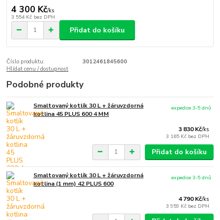
4 300 Kč
/
ks
3 554 Kč
bez DPH
Přidat do košíku
Číslo produktu:
3012461845600
Hlídat cenu / dostupnost
Podobné produkty
Smaltovaný kotlík 30 L + žáruvzdorná
expedice 3-5 dnů
kotlina 45 PLUS 600 4 MM
3 830 Kč
/
ks
3 165 Kč
bez DPH
Přidat do košíku
Smaltovaný kotlík 30 L + žáruvzdorná
expedice 3-5 dnů
kotlina (1 mm) 42 PLUS 600
4 790 Kč
/
ks
3 959 Kč
bez DPH