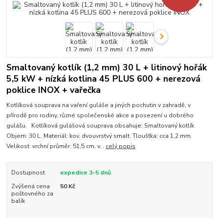
Smaltovaný kotlík (1,2 mm) 30 L + litinový hořák
5,5 kW + nízká kotlina 45 PLUS 600 + nerezová
poklice INOX + vařečka
Kotlíková souprava na vaření guláše a jiných pochutin v zahradě, v
přírodě pro rodiny, různé společenské akce a posezení u dobrého
gulášu. Kotlíková gulášová souprava obsahuje: Smaltovaný kotlík
Objem: 30 L. Materiál: kov, dvouvrstvý smalt. Tloušťka: cca 1,2 mm.
Velikost: vrchní průměr: 51,5 cm, v...
celý popis
Dostupnost
expedice 3-5 dnů
Zvýšená cena
50 Kč
poštovného za
balík