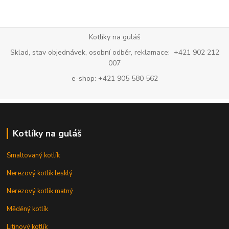
Kotlíky na guláš
Sklad, stav objednávek, osobní odběr, reklamace: +421 902 212
007
e-shop: +421 905 580 562
Kotlíky na guláš
Smaltovaný kotlík
Nerezový kotlík lesklý
Nerezový kotlík matný
Měděný kotlík
Litinový kotlík