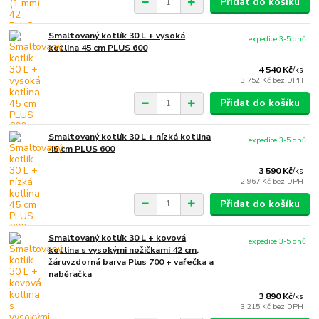
Přidat do košíku
Smaltovaný kotlík 30 L + vysoká
expedice 3-5 dnů
kotlina 45 cm PLUS 600
4 540 Kč
/
ks
3 752 Kč
bez DPH
Přidat do košíku
Smaltovaný kotlík 30 L + nízká kotlina
expedice 3-5 dnů
45 cm PLUS 600
3 590 Kč
/
ks
2 967 Kč
bez DPH
Přidat do košíku
Smaltovaný kotlík 30 L + kovová
expedice 3-5 dnů
kotlina s vysokými nožičkami 42 cm,
žáruvzdorná barva Plus 700 + vařečka a
naběračka
3 890 Kč
/
ks
3 215 Kč
bez DPH