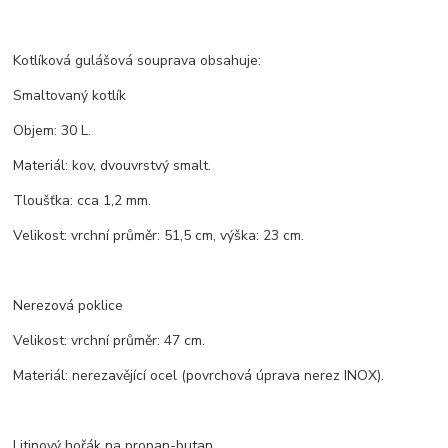
Kotlíková gulášová souprava obsahuje:
Smaltovaný kotlík
Objem: 30 L.
Materiál: kov, dvouvrstvý smalt.
Tloušťka: cca 1,2 mm.
Velikost: vrchní průměr: 51,5 cm, výška: 23 cm.
Nerezová poklice
Velikost: vrchní průměr: 47 cm.
Materiál: nerezavějící ocel (povrchová úprava nerez INOX).
Litinový hořák na propan-butan.