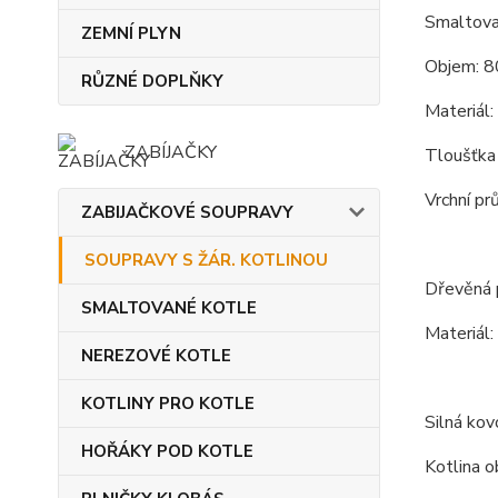
Smaltova
ZEMNÍ PLYN
Objem: 80
RŮZNÉ DOPLŇKY
Materiál:
ZABÍJAČKY
Tloušťka
Vrchní pr
ZABIJAČKOVÉ SOUPRAVY
SOUPRAVY S ŽÁR. KOTLINOU
Dřevěná p
SMALTOVANÉ KOTLE
Materiál:
NEREZOVÉ KOTLE
KOTLINY PRO KOTLE
Silná kov
HOŘÁKY POD KOTLE
Kotlina o