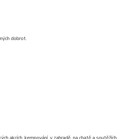
iných dobrot.
kých akcích, kempování, v zahradě, na chatě a soutěžích