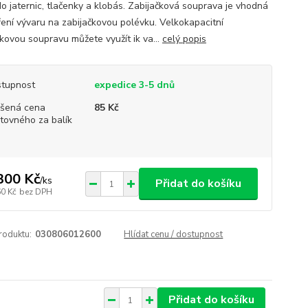
o jaternic, tlačenky a klobás. Zabijačková souprava je vhodná
ření vývaru na zabijačkovou polévku. Velkokapacitní
čkovou soupravu můžete využít ik va...
celý popis
tupnost
expedice 3-5 dnů
šená cena
85 Kč
tovného za balík
300 Kč
/
ks
Přidat do košíku
60 Kč
bez DPH
roduktu:
030806012600
Hlídat cenu / dostupnost
Přidat do košíku