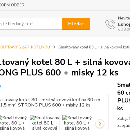
SOBNÍ ODBĚR
Nevíte
Hledat
Esho
od 8:0
SOUPRAVY S ŽÁR. KOTLINOU
Smaltovaný kotel 80 L + silná kovová ko
tovaný kotel 80 L + silná kovov
NG PLUS 600 + misky 12 ks
Smal
60 c
PLUS
ks
Zabija
zabija