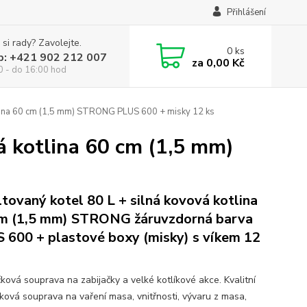
Přihlášení
 si rady? Zavolejte.
0
ks
p: +421 902 212 007
za
0,00 Kč
0 - do 16:00 hod
tlina 60 cm (1,5 mm) STRONG PLUS 600 + misky 12 ks
á kotlina 60 cm (1,5 mm)
tovaný kotel 80 L + silná kovová kotlina
m (1,5 mm) STRONG žáruvzdorná barva
 600 + plastové boxy (misky) s víkem 12
čková souprava na zabijačky a velké kotlíkové akce. Kvalitní
čková souprava na vaření masa, vnitřnosti, vývaru z masa,