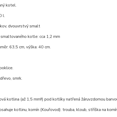
ný kotel.
 l.
 kov, dvouvrstvý smalt
 smaltovaného kotle: cca 1,2 mm
ůměr: 63,5 cm, výška: 40 cm.
oklice.
 dřevo, smrk.
ová kotlina (až 1,5 mm!!) pod kotlíky natřená žáruvzdornou barv
bsahuje kotlinu, komín (Kouřovod): trouba, kloub, stříška na komín,