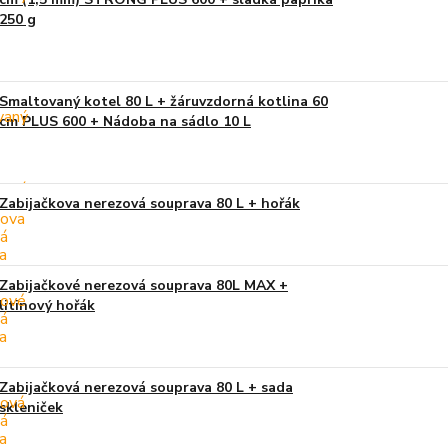
250 g
Smaltovaný kotel 80 L + žáruvzdorná kotlina 60
cm PLUS 600 + Nádoba na sádlo 10 L
Zabijačkova nerezová souprava 80 L + hořák
Zabijačkové nerezová souprava 80L MAX +
litinový hořák
Zabijačková nerezová souprava 80 L + sada
skleniček