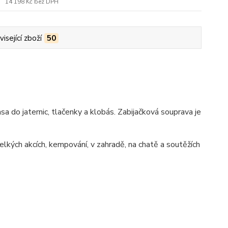
14 198 Kč
bez DPH
isející zboží
50
sa do jaternic, tlačenky a klobás. Zabijačková souprava je
elkých akcích, kempování, v zahradě, na chatě a soutěžích