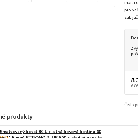
masa d
pro va
zabija
Dos
Zvý
poš
8 
6 8
Číslo p
é produkty
Smaltovaný kotel 80 L + silná kovová kotlina 60
cm (1,5 mm) STRONG PLUS 600 + sladká paprika