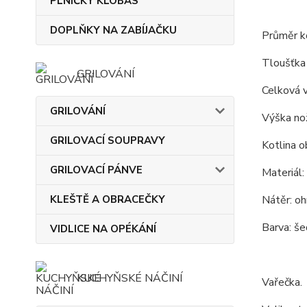
PLNIČKY KLOBÁS
DOPLŇKY NA ZABÍJAČKU
Průměr ko
Tloušťka 
GRILOVÁNÍ
Celková 
GRILOVÁNÍ
Výška nož
GRILOVACÍ SOUPRAVY
Kotlina o
GRILOVACÍ PÁNVE
Materiál:
KLEŠTĚ A OBRACEČKY
Nátěr: oh
Barva: še
VIDLICE NA OPÉKÁNÍ
KUCHYŇSKÉ NÁČINÍ
Vařečka.