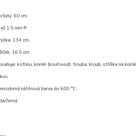
tliny: 60 cm.
až 1,5 mm !!!
výška: 134 cm.
iček: 16,5 cm.
bsahuje: kotlinu, komín (kouřovod): trouba, kloub, stříška na komín
 kov.
nivzdorná nátěrová barva do 600 °C.
dá/černá.