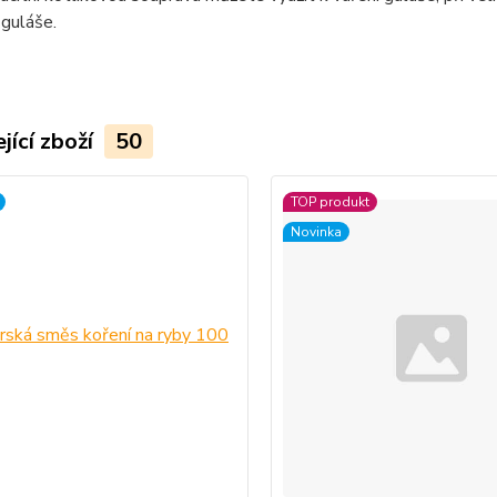
 guláše.
jící zboží
50
TOP produkt
Novinka