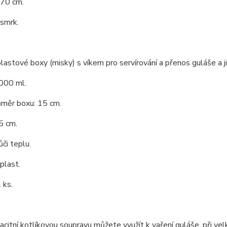
 70 cm.
 smrk.
lastové boxy (misky) s víkem pro servírování a přenos guláše a j
000 ml.
ůměr boxu: 15 cm.
5 cm.
či teplu.
 plast.
 ks.
citní kotlíkovou soupravu můžete využít k vaření guláše, při vel