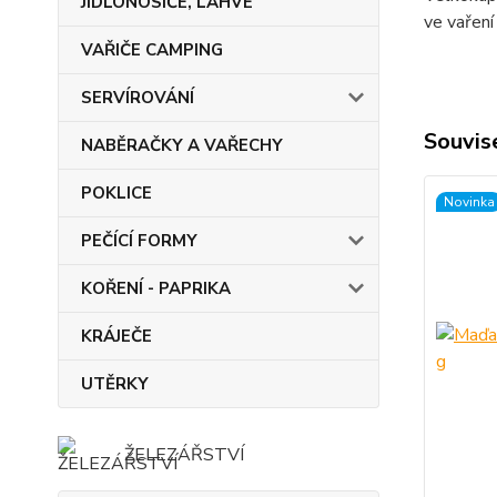
JÍDLONOSIČE, LAHVE
ve vaření
VAŘIČE CAMPING
SERVÍROVÁNÍ
Souvise
NABĚRAČKY A VAŘECHY
POKLICE
Novinka
PEČÍCÍ FORMY
KOŘENÍ - PAPRIKA
KRÁJEČE
UTĚRKY
ŽELEZÁŘSTVÍ