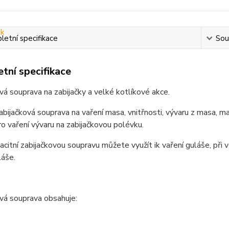
etní specifikace
Souv
tní specifikace
vá souprava na zabijačky a velké kotlíkové akce.
zabijačková souprava na vaření masa, vnitřnosti, vývaru z masa, ma
o vaření vývaru na zabijačkovou polévku.
citní zabijačkovou soupravu můžete využít ik vaření guláše, při v
láše.
vá souprava obsahuje: