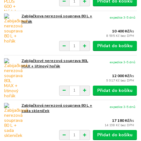
Přidat do košíku
Zabijačkova nerezová souprava 80 L +
expedice 3-5 dnů
hořák
10 400 Kč
/
ks
8 595 Kč
bez DPH
Přidat do košíku
Zabijačkové nerezová souprava 80L
expedice 3-5 dnů
MAX + litinový hořák
12 000 Kč
/
ks
9 917 Kč
bez DPH
Přidat do košíku
Zabijačková nerezová souprava 80 L +
expedice 3-5 dnů
sada skleniček
17 180 Kč
/
ks
14 198 Kč
bez DPH
Přidat do košíku