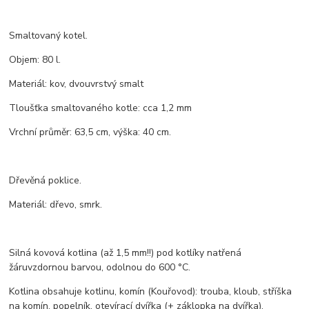
Smaltovaný kotel.
Objem: 80 l.
Materiál: kov, dvouvrstvý smalt
Tloušťka smaltovaného kotle: cca 1,2 mm
Vrchní průměr: 63,5 cm, výška: 40 cm.
Dřevěná poklice.
Materiál: dřevo, smrk.
Silná kovová kotlina (až 1,5 mm!!) pod kotlíky natřená
žáruvzdornou barvou, odolnou do 600 °C.
Kotlina obsahuje kotlinu, komín (Kouřovod): trouba, kloub, stříška
na komín, popelník, otevírací dvířka (+ záklopka na dvířka).