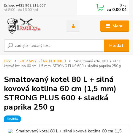
0
ks
Eshop: +421 902 212 007
za
0,00 Kč
od 8:00 - do 16:00 hod
Menu
Hledat
Úvod
SOUPRAVY S ŽÁR. KOTLINOU
Smaltovaný kotel 80 L + silná
kovová kotlina 60 cm (1,5 mm) STRONG PLUS 600 + sladká paprika 250 g
Smaltovaný kotel 80 L + silná
kovová kotlina 60 cm (1,5 mm)
STRONG PLUS 600 + sladká
paprika 250 g
Novinka