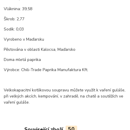
Vláknina: 39,58
Škrob: 2,77
Sodík: 0,03
Vyrobeno v Maďarsku
Pěstována v oblasti Kalocsa, Maďarsko
Doma mletá paprika
Výrobce: Chili-Trade Paprika Manufaktura Kft.
Velkokapacitní kotlíkovou soupravu můžete využít k vaření guláše,
při velkých akcích, kempování, v zahradě, na chatě a soutěžích ve
vaření guláše.
Související zboží
50