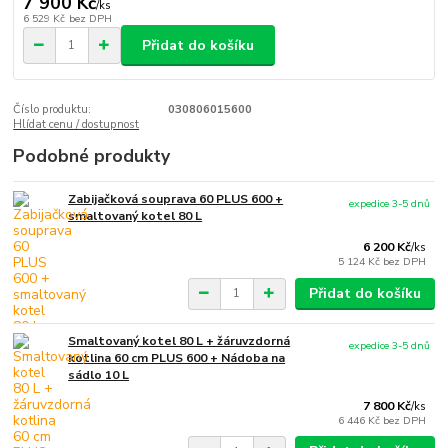
7 900 Kč
/
ks
6 529 Kč
bez DPH
Přidat do košíku
Číslo produktu:
030806015600
Hlídat cenu / dostupnost
Podobné produkty
Zabijačková souprava 60 PLUS 600 +
expedice 3-5 dnů
smaltovaný kotel 80 L
6 200 Kč
/
ks
5 124 Kč
bez DPH
Přidat do košíku
Smaltovaný kotel 80 L + žáruvzdorná
expedice 3-5 dnů
kotlina 60 cm PLUS 600 + Nádoba na
sádlo 10 L
7 800 Kč
/
ks
6 446 Kč
bez DPH