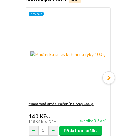
Novinka
TOP produkt
Novinka
Maďarská směs koření na ryby 100 g
Maďarská sm
140 Kč
140 Kč
/
ks
/
ks
expedice 3-5 dnů
116 Kč
bez DPH
116 Kč
bez 
Přidat do košíku