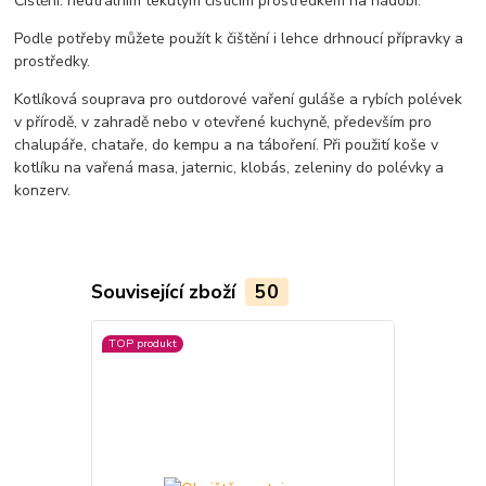
Čištění: neutrálním tekutým čistícím prostředkem na nádobí.
Podle potřeby můžete použít k čištění i lehce drhnoucí přípravky a
prostředky.
Kotlíková souprava pro outdorové vaření guláše a rybích polévek
v přírodě, v zahradě nebo v otevřené kuchyně, především pro
chalupáře, chataře, do kempu a na táboření. Při použití koše v
kotlíku na vařená masa, jaternic, klobás, zeleniny do polévky a
konzerv.
Související zboží
50
TOP produkt
TOP produkt