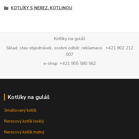
KOTLÍKY S NEREZ. KOTLINOU
Kotlíky na guláš
Sklad, stav objednávek, osobní odběr, reklamace: +421 902 212
007
e-shop: +421 905 580 562
Kotlíky na guláš
Smaltovaný kotlík
Nerezový kotlík lesklý
Nerezový kotlík matný