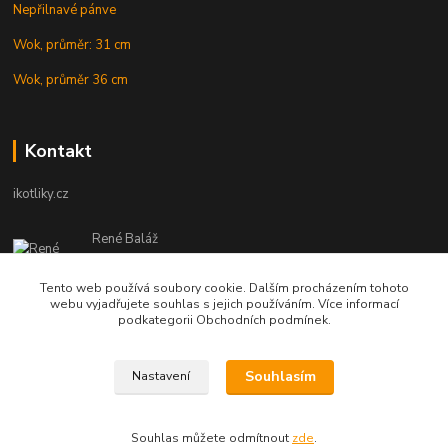
Nepřilnavé pánve
Wok, průměr: 31 cm
Wok, průměr 36 cm
Kontakt
ikotliky.cz
René Baláž
Eshop: +421 902 212 007
od 8:00 - do 16:00 hod
Tento web používá soubory cookie. Dalším procházením tohoto
webu vyjadřujete souhlas s jejich používáním. Více informací
info@ikotliky.cz
podkategorii Obchodních podmínek.
Souhlasím
Nastavení
Copyright © 2014-2020 IKOTLIKY.CZ, všetky práva vyhradené..
Souhlas můžete odmítnout
zde
.