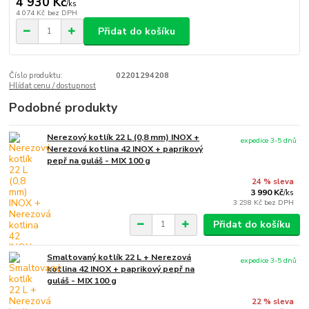
4 930 Kč
/
ks
4 074 Kč
bez DPH
Přidat do košíku
Číslo produktu:
02201294208
Hlídat cenu / dostupnost
Podobné produkty
Nerezový kotlík 22 L (0,8 mm) INOX +
expedice 3-5 dnů
Nerezová kotlina 42 INOX + paprikový
pepř na guláš - MIX 100 g
24 % sleva
3 990 Kč
/
ks
3 298 Kč
bez DPH
Přidat do košíku
Smaltovaný kotlík 22 L + Nerezová
expedice 3-5 dnů
kotlina 42 INOX + paprikový pepř na
guláš - MIX 100 g
22 % sleva