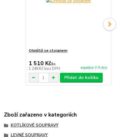
Ohniště se stojanem
Servírovací 
1 510 Kč
1 700 Kč
/
ks
expedice 3-5 dnů
1 248 Kč
bez DPH
1 405 Kč
bez
Přidat do košíku
Zboží zařazeno v kategoriích
KOTLÍKOVÉ SOUPRAVY
LEVNÉ SOUPRAVY