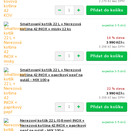
2 273 Kč
bez DPH
Přidat do košíku
Smaltovaný kotlík 22 L + Nerezová
expedice 3-5 dnů
kotlina 42 INOX + misky 12 ks
14 % sleva
3 990 Kč
/
ks
3 298 Kč
bez DPH
Přidat do košíku
Smaltovaný kotlík 22 L + Nerezová
expedice 3-5 dnů
kotlina 42 INOX + paprikový pepř na
guláš - MIX 100 g
22 % sleva
3 990 Kč
/
ks
3 298 Kč
bez DPH
Přidat do košíku
Nerezový kotlík 22 L (0,8 mm) INOX +
expedice 3-5 dnů
Nerezová kotlina 42 INOX + paprikový
pepř na guláš - MIX 100 g