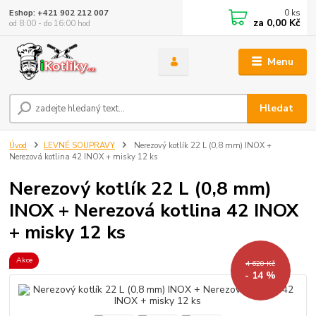
0
ks
Eshop: +421 902 212 007
za
0,00 Kč
od 8:00 - do 16:00 hod
Menu
Hledat
Úvod
LEVNÉ SOUPRAVY
Nerezový kotlík 22 L (0,8 mm) INOX +
Nerezová kotlina 42 INOX + misky 12 ks
Nerezový kotlík 22 L (0,8 mm)
INOX + Nerezová kotlina 42 INOX
+ misky 12 ks
Akce
4 620 Kč
- 14 %