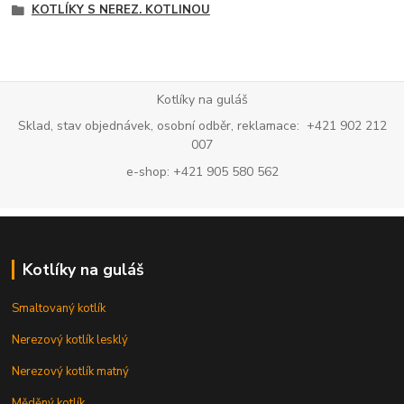
KOTLÍKY S NEREZ. KOTLINOU
Kotlíky na guláš
Sklad, stav objednávek, osobní odběr, reklamace: +421 902 212
007
e-shop: +421 905 580 562
Kotlíky na guláš
Smaltovaný kotlík
Nerezový kotlík lesklý
Nerezový kotlík matný
Měděný kotlík