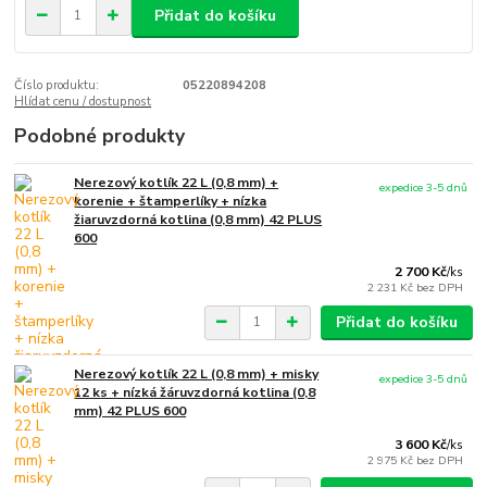
Přidat do košíku
Číslo produktu:
05220894208
Hlídat cenu / dostupnost
Podobné produkty
Nerezový kotlík 22 L (0,8 mm) +
expedice 3-5 dnů
korenie + štamperlíky + nízka
žiaruvzdorná kotlina (0,8 mm) 42 PLUS
600
2 700 Kč
/
ks
2 231 Kč
bez DPH
Přidat do košíku
Nerezový kotlík 22 L (0,8 mm) + misky
expedice 3-5 dnů
12 ks + nízká žáruvzdorná kotlina (0,8
mm) 42 PLUS 600
3 600 Kč
/
ks
2 975 Kč
bez DPH