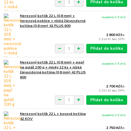
Přidat do košíku
Nerezový kotlík 22 L (0,8 mm) +
expedice 3-5 dnů
nerezová poklice + nízká žáruvzdorná
kotlina (0,8 mm) 42 PLUS 600
2 800 Kč
/
ks
2 314 Kč
bez DPH
Přidat do košíku
Nerezový kotlík 22 L (0,8 mm) + pepř
expedice 3-5 dnů
na guláš 100 g + misky 12 ks + nízká
žáruvzdorná kotlina (0,8 mm) 42 PLUS
600
2 700 Kč
/
ks
2 231 Kč
bez DPH
Přidat do košíku
Nerezový kotlík 22 L + kovová kotlina
expedice 3-5 dnů
42 KOV
2 750 Kč
/
ks