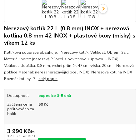
Nerezový kotlík 22 L (0,8 mm) INOX + nerezová
kotlina 0,8 mm 42 INOX + plastové boxy (misky) s
víkem 12 ks
Kotlíková souprava obsahuje: Nerezový kotlík. Velikost: Objem: 22 l.
Materiál: nerez (nerezavějící ocel s povrchovou úpravou - INOX).
Velikost: tloušťka: 0,8 mm, vrchní průměr: 47 cm, výška: 20 cm. Nerezová
poklice Materiál: nerez (nerezavějící ocel INOX). Nerezová kotlina INOX
Rozměr kotliny: P...
celý popis
Dostupnost
expedice 3-5 dnů
Zvýšená cena
50 Kč
poštovného za
balík
3 990 Kč
/
ks
3 298 Kč
bez DPH