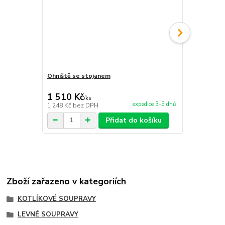
Ohniště se stojanem
Servírovací 
1 510 Kč
1 700 Kč
/
ks
expedice 3-5 dnů
1 248 Kč
bez DPH
1 405 Kč
bez
Přidat do košíku
Zboží zařazeno v kategoriích
KOTLÍKOVÉ SOUPRAVY
LEVNÉ SOUPRAVY