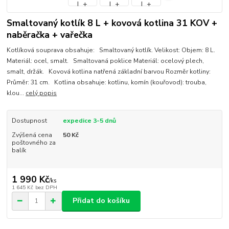
Smaltovaný kotlík 8 L + kovová kotlina 31 KOV +
naběračka + vařečka
Kotlíková souprava obsahuje: Smaltovaný kotlík. Velikost: Objem: 8 L.
Materiál: ocel, smalt. Smaltovaná poklice Materiál: ocelový plech,
smalt, držák. Kovová kotlina natřená základní barvou Rozměr kotliny:
Průměr: 31 cm. Kotlina obsahuje: kotlinu, komín (kouřovod): trouba,
klou...
celý popis
Dostupnost
expedice 3-5 dnů
Zvýšená cena
50 Kč
poštovného za
balík
1 990 Kč
/
ks
1 645 Kč
bez DPH
Přidat do košíku