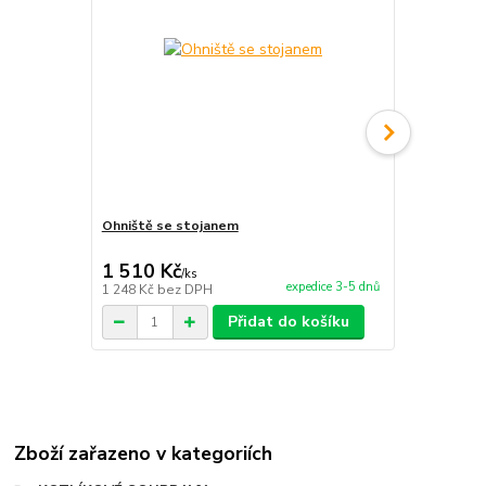
Ohniště se stojanem
Servírovací 
1 510 Kč
1 700 Kč
/
ks
expedice 3-5 dnů
1 248 Kč
bez DPH
1 405 Kč
bez
Přidat do košíku
Zboží zařazeno v kategoriích