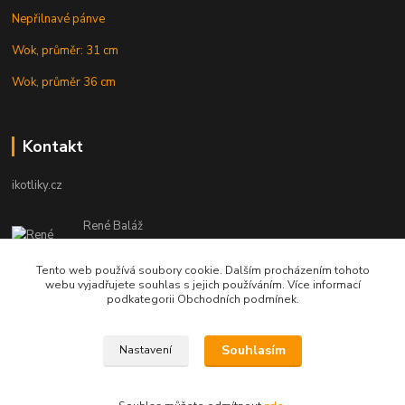
Nepřilnavé pánve
Wok, průměr: 31 cm
Wok, průměr 36 cm
Kontakt
ikotliky.cz
René Baláž
Eshop: +421 902 212 007
od 8:00 - do 16:00 hod
Tento web používá soubory cookie. Dalším procházením tohoto
webu vyjadřujete souhlas s jejich používáním. Více informací
info@ikotliky.cz
podkategorii Obchodních podmínek.
Souhlasím
Nastavení
Copyright © 2014-2020 IKOTLIKY.CZ, všetky práva vyhradené..