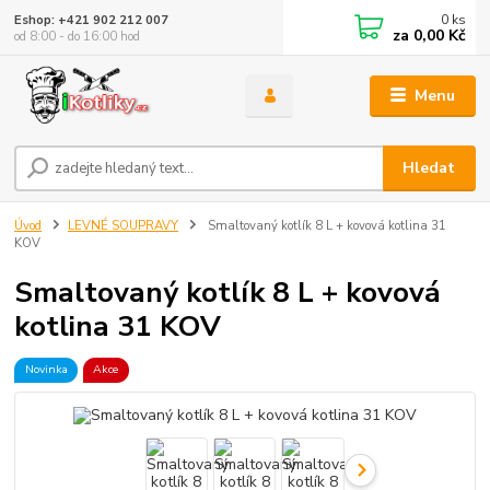
0
ks
Eshop: +421 902 212 007
za
0,00 Kč
od 8:00 - do 16:00 hod
Menu
Hledat
Úvod
LEVNÉ SOUPRAVY
Smaltovaný kotlík 8 L + kovová kotlina 31
KOV
Smaltovaný kotlík 8 L + kovová
kotlina 31 KOV
Novinka
Akce