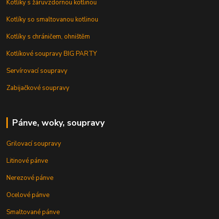
Kotlíky s žáruvzdornou kotlinou
Kotlíky so smaltovanou kotlinou
Kotlíky s chráničem, ohništěm
Kotlíkové soupravy BIG PARTY
Servírovací soupravy
Zabijačkové soupravy
Pánve, woky, soupravy
Grilovací soupravy
Litinové pánve
Nerezové pánve
Ocelové pánve
Smaltované pánve