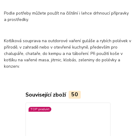
Podle potřeby můžete použít na čištění i lehce drhnoucí přípravky
a prostředky.
Kotlíková souprava na outdorové vaření guláše a rybích polévek v
přírodě, v zahradě nebo v otevřené kuchyně, především pro
chalupáře, chataře, do kempu a na táboření. Při použití koše v
kotlíku na vařené masa, jitrnic, klobás, zeleniny do polévky a
konzerv.
Související zboží
50
TOP produkt
TOP produkt