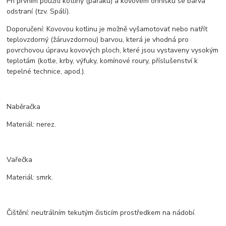
Při prvním použití kotliny (pařáku) a kovovém ohnisku se barva
odstraní (tzv. Spálí).
Doporučení: Kovovou kotlinu je možně vyšamotovať nebo natřít
teplovzdorný (žáruvzdornou) barvou, která je vhodná pro
povrchovou úpravu kovových ploch, které jsou vystaveny vysokým
teplotám (kotle, krby, výfuky, komínové roury, příslušenství k
tepelné technice, apod.).
Naběračka
Materiál: nerez.
Vařečka
Materiál: smrk.
Čištění: neutrálním tekutým čisticím prostředkem na nádobí.