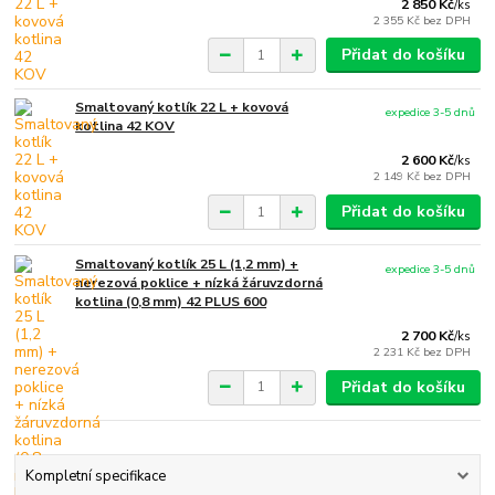
2 850 Kč
/
ks
2 355 Kč
bez DPH
Přidat do košíku
Smaltovaný kotlík 22 L + kovová
expedice 3-5 dnů
kotlina 42 KOV
2 600 Kč
/
ks
2 149 Kč
bez DPH
Přidat do košíku
Smaltovaný kotlík 25 L (1,2 mm) +
expedice 3-5 dnů
nerezová poklice + nízká žáruvzdorná
kotlina (0,8 mm) 42 PLUS 600
2 700 Kč
/
ks
2 231 Kč
bez DPH
Přidat do košíku
Kompletní specifikace