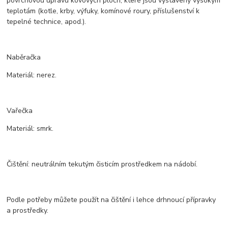
povrchovou úpravu kovových ploch, které jsou vystaveny vysokým
teplotám (kotle, krby, výfuky, komínové roury, příslušenství k
tepelné technice, apod.).
Naběračka
Materiál: nerez.
Vařečka
Materiál: smrk.
Čištění: neutrálním tekutým čisticím prostředkem na nádobí.
Podle potřeby můžete použít na čištění i lehce drhnoucí přípravky
a prostředky.