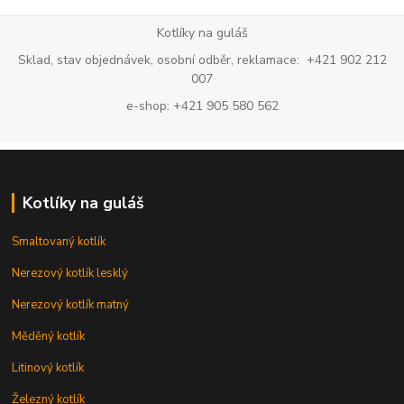
Kotlíky na guláš
Sklad, stav objednávek, osobní odběr, reklamace: +421 902 212
007
e-shop: +421 905 580 562
Kotlíky na guláš
Smaltovaný kotlík
Nerezový kotlík lesklý
Nerezový kotlík matný
Měděný kotlík
Litinový kotlík
Železný kotlík