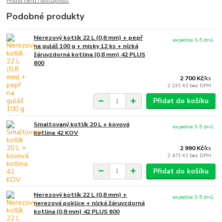
Hlídat cenu / dostupnost
Podobné produkty
Nerezový kotlík 22 L (0,8 mm) + pepř
expedice 3-5 dnů
na guláš 100 g + misky 12 ks + nízká
žáruvzdorná kotlina (0,8 mm) 42 PLUS
600
2 700 Kč
/
ks
2 231 Kč
bez DPH
Přidat do košíku
Smaltovaný kotlík 20 L + kovová
expedice 3-5 dnů
kotlina 42 KOV
2 990 Kč
/
ks
2 471 Kč
bez DPH
Přidat do košíku
Nerezový kotlík 22 L (0,8 mm) +
expedice 3-5 dnů
nerezová poklice + nízká žáruvzdorná
kotlina (0,8 mm) 42 PLUS 600