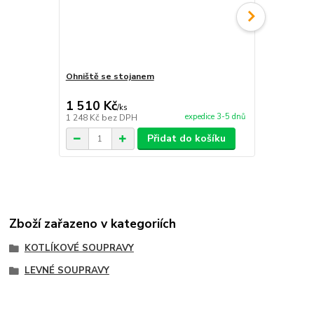
Ohniště se stojanem
Servírovací 
1 510 Kč
1 700 Kč
/
ks
expedice 3-5 dnů
1 248 Kč
bez DPH
1 405 Kč
bez
Přidat do košíku
Zboží zařazeno v kategoriích
KOTLÍKOVÉ SOUPRAVY
LEVNÉ SOUPRAVY