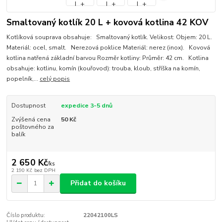
Smaltovaný kotlík 20 L + kovová kotlina 42 KOV
Kotlíková souprava obsahuje: Smaltovaný kotlík. Velikost: Objem: 20 L.
Materiál: ocel, smalt. Nerezová poklice Materiál: nerez (inox). Kovová
kotlina natřená základní barvou Rozměr kotliny: Průměr: 42 cm. Kotlina
obsahuje: kotlinu, komín (kouřovod): trouba, kloub, stříška na komín,
popelník,...
celý popis
Dostupnost
expedice 3-5 dnů
Zvýšená cena
50 Kč
poštovného za
balík
2 650 Kč
/
ks
2 190 Kč
bez DPH
Přidat do košíku
Číslo produktu:
22042100LS