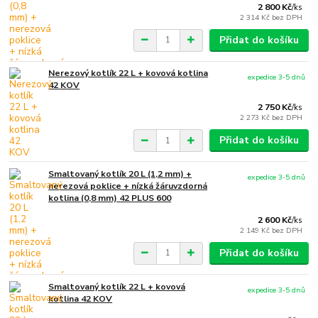
2 800 Kč
/
ks
2 314 Kč
bez DPH
Přidat do košíku
Nerezový kotlík 22 L + kovová kotlina
expedice 3-5 dnů
42 KOV
2 750 Kč
/
ks
2 273 Kč
bez DPH
Přidat do košíku
Smaltovaný kotlík 20 L (1,2 mm) +
expedice 3-5 dnů
nerezová poklice + nízká žáruvzdorná
kotlina (0,8 mm) 42 PLUS 600
2 600 Kč
/
ks
2 149 Kč
bez DPH
Přidat do košíku
Smaltovaný kotlík 22 L + kovová
expedice 3-5 dnů
kotlina 42 KOV