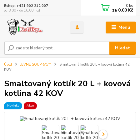
0
ks
Eshop: +421 902 212 007
za
0,00 Kč
od 8:00 - do 16:00 hod
Menu
Hledat
Úvod
LEVNÉ SOUPRAVY
Smaltovaný kotlík 20 L + kovová kotlina 42
KOV
Smaltovaný kotlík 20 L + kovová
kotlina 42 KOV
Novinka
Akce