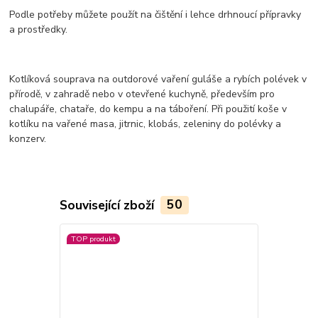
Podle potřeby můžete použít na čištění i lehce drhnoucí přípravky
a prostředky.
Kotlíková souprava na outdorové vaření guláše a rybích polévek v
přírodě, v zahradě nebo v otevřené kuchyně, především pro
chalupáře, chataře, do kempu a na táboření. Při použití koše v
kotlíku na vařené masa, jitrnic, klobás, zeleniny do polévky a
konzerv.
Související zboží
50
TOP produkt
TOP produkt