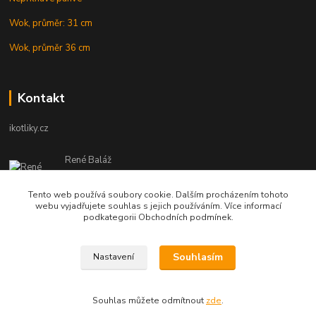
Wok, průměr: 31 cm
Wok, průměr 36 cm
Kontakt
ikotliky.cz
René Baláž
Eshop: +421 902 212 007
od 8:00 - do 16:00 hod
Tento web používá soubory cookie. Dalším procházením tohoto
webu vyjadřujete souhlas s jejich používáním. Více informací
info@ikotliky.cz
podkategorii Obchodních podmínek.
Souhlasím
Nastavení
Copyright © 2014-2020 IKOTLIKY.CZ, všetky práva vyhradené..
Souhlas můžete odmítnout
zde
.
Vytvořeno na
Eshop-rychle.cz