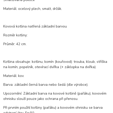
Materiál: ocelový plech, smalt, držák.
Kovová kotlina natřená základní barvou
Rozměr kotliny:
Průměr: 42 cm.
Kotlina obsahuje: kotlinu, komín (kouřovod): trouba, kloub, stříška
na komín, popelník, otevírací dvířka (+ záklopka na dvířka).
Materiál: kov.
Barva: základní černá barva nebo šedá (dle výrobce).
Upozornění: Základní barva na kovové kotlině (pařáku), kovovém
ohnisku slouží pouze jako ochrana při přenosu.
Při prvním použití kotliny (pařáku) a kovovém ohnisku se barva
odstraní (tzv. Spálí).