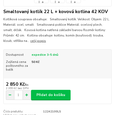
Smaltovaný kotlík 22 L + kovová kotlina 42 KOV
Kotlíková souprava obsahuje: Smaltovaný kotlík. Velikost: Objem: 22 L.
Materiál: ocel, smalt. Smaltovaná poklice Materiál: ocelový plech,
smalt, držák. Kovová kotlina natřená základní barvou Rozměr kotliny:
Průměr: 42 cm. Kotlina obsahuje: kotlinu, komín (kouřovod): trouba,
kloub, stříška na...
celý popis
Dostupnost
expedice 3-5 dnů
Zvýšená cena
50 Kč
poštovného za
balík
2 850 Kč
/
ks
2 355 Kč
bez DPH
Přidat do košíku
Číslo produktu:
12242100LS