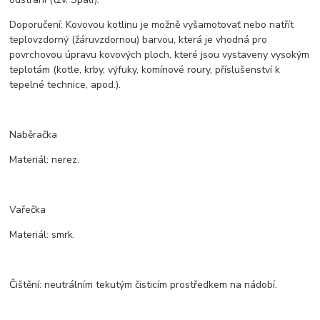
Doporučení: Kovovou kotlinu je možně vyšamotovať nebo natřít
teplovzdorný (žáruvzdornou) barvou, která je vhodná pro
povrchovou úpravu kovových ploch, které jsou vystaveny vysokým
teplotám (kotle, krby, výfuky, komínové roury, příslušenství k
tepelné technice, apod.).
Naběračka
Materiál: nerez.
Vařečka
Materiál: smrk.
Čištění: neutrálním tekutým čisticím prostředkem na nádobí.