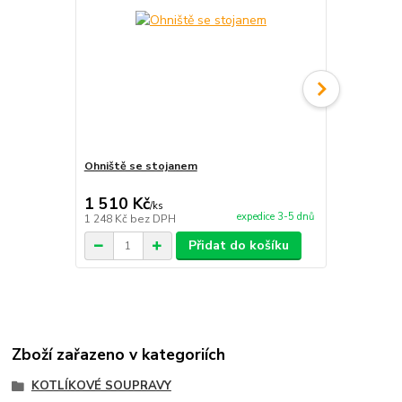
Ohniště se stojanem
Servírovací 
1 510 Kč
1 700 Kč
/
ks
expedice 3-5 dnů
1 248 Kč
bez DPH
1 405 Kč
bez
Přidat do košíku
Zboží zařazeno v kategoriích
KOTLÍKOVÉ SOUPRAVY