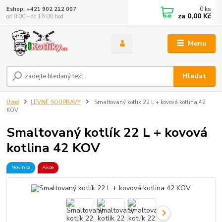
0
ks
Eshop: +421 902 212 007
za
0,00 Kč
od 8:00 - do 16:00 hod
Menu
Hledat
Úvod
LEVNÉ SOUPRAVY
Smaltovaný kotlík 22 L + kovová kotlina 42
KOV
Smaltovaný kotlík 22 L + kovová
kotlina 42 KOV
Novinka
Akce