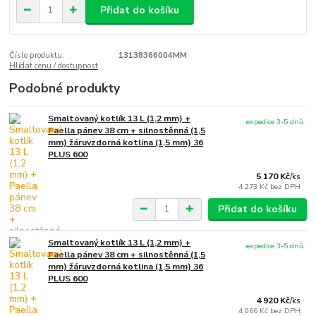
Přidat do košíku
Číslo produktu:
13138366004MM
Hlídat cenu / dostupnost
Podobné produkty
Smaltovaný kotlík 13 L (1,2 mm) +
expedice 3-5 dnů
Paella pánev 38 cm + silnostěnná (1,5
mm) žáruvzdorná kotlina (1,5 mm) 36
PLUS 600
5 170 Kč
/
ks
4 273 Kč
bez DPH
Přidat do košíku
Smaltovaný kotlík 13 L (1,2 mm) +
expedice 3-5 dnů
Paella pánev 38 cm + silnostěnná (1,5
mm) žáruvzdorná kotlina (1,5 mm) 36
PLUS 600
4 920 Kč
/
ks
4 066 Kč
bez DPH