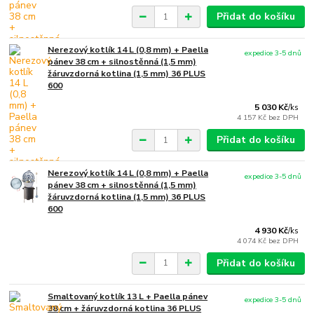
Přidat do košíku
Nerezový kotlík 14 L (0,8 mm) + Paella
expedice 3-5 dnů
pánev 38 cm + silnostěnná (1,5 mm)
žáruvzdorná kotlina (1,5 mm) 36 PLUS
600
5 030 Kč
/
ks
4 157 Kč
bez DPH
Přidat do košíku
Nerezový kotlík 14 L (0,8 mm) + Paella
expedice 3-5 dnů
pánev 38 cm + silnostěnná (1,5 mm)
žáruvzdorná kotlina (1,5 mm) 36 PLUS
600
4 930 Kč
/
ks
4 074 Kč
bez DPH
Přidat do košíku
Smaltovaný kotlík 13 L + Paella pánev
expedice 3-5 dnů
38 cm + žáruvzdorná kotlina 36 PLUS