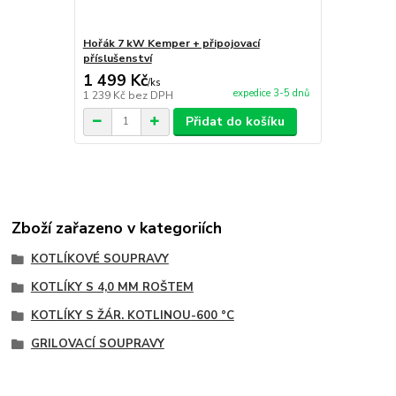
Hořák 7 kW Kemper + připojovací
Dřevěná sad
příslušenství
1 499 Kč
300 Kč
/
ks
/
ks
expedice 3-5 dnů
1 239 Kč
bez DPH
248 Kč
bez 
Přidat do košíku
Zboží zařazeno v kategoriích
KOTLÍKOVÉ SOUPRAVY
KOTLÍKY S 4,0 MM ROŠTEM
KOTLÍKY S ŽÁR. KOTLINOU-600 °C
GRILOVACÍ SOUPRAVY