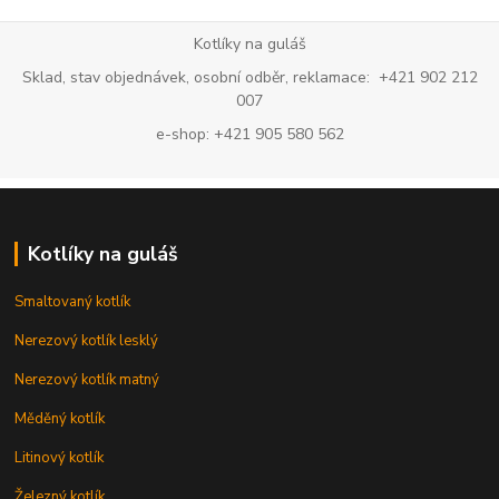
Kotlíky na guláš
Sklad, stav objednávek, osobní odběr, reklamace: +421 902 212
007
e-shop: +421 905 580 562
Kotlíky na guláš
Smaltovaný kotlík
Nerezový kotlík lesklý
Nerezový kotlík matný
Měděný kotlík
Litinový kotlík
Železný kotlík