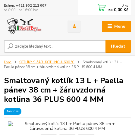
0
ks
Eshop: +421 902 212 007
za
0,00 Kč
od 8:00 - do 16:00 hod
Menu
Hledat
Úvod
KOTLÍKY S ŽÁR. KOTLINOU-600 °C
Smaltovaný kotlík 13 L +
Paella pánev 38 cm + žáruvzdorná kotlina 36 PLUS 600 4 MM
Smaltovaný kotlík 13 L + Paella
pánev 38 cm + žáruvzdorná
kotlina 36 PLUS 600 4 MM
Novinka