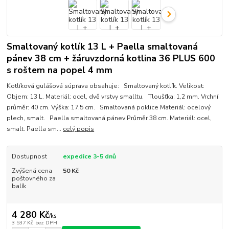
Smaltovaný kotlík 13 L + Paella smaltovaná
pánev 38 cm + žáruvzdorná kotlina 36 PLUS 600
s roštem na popel 4 mm
Kotlíková gulášová súprava obsahuje: Smaltovaný kotlík. Velikost:
Objem: 13 L. Materiál: ocel, dvě vrstvy smalltu. Tloušťka: 1,2 mm. Vrchní
průměr: 40 cm. Výška: 17,5 cm. Smaltovaná poklice Materiál: ocelový
plech, smalt. Paella smaltovaná pánev Průměr 38 cm. Materiál: ocel,
smalt. Paella sm...
celý popis
Dostupnost
expedice 3-5 dnů
Zvýšená cena
50 Kč
poštovného za
balík
4 280 Kč
/
ks
3 537 Kč
bez DPH