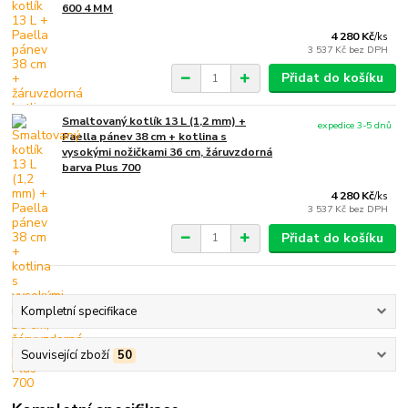
600 4 MM
4 280 Kč
/
ks
3 537 Kč
bez DPH
Přidat do košíku
Smaltovaný kotlík 13 L (1,2 mm) +
expedice 3-5 dnů
Paella pánev 38 cm + kotlina s
vysokými nožičkami 36 cm, žáruvzdorná
barva Plus 700
4 280 Kč
/
ks
3 537 Kč
bez DPH
Přidat do košíku
Kompletní specifikace
Související zboží
50