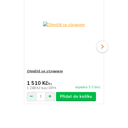
Ohniště se stojanem
Servírovací 
1 510 Kč
1 700 Kč
/
ks
expedice 3-5 dnů
1 248 Kč
bez DPH
1 405 Kč
bez
Přidat do košíku