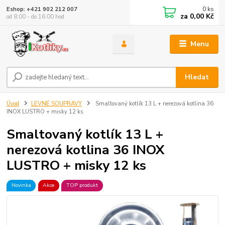
0
ks
Eshop: +421 902 212 007
za
0,00 Kč
od 8:00 - do 16:00 hod
Menu
Hledat
Úvod
LEVNÉ SOUPRAVY
Smaltovaný kotlík 13 L + nerezová kotlina 36
INOX LUSTRO + misky 12 ks
Smaltovaný kotlík 13 L +
nerezová kotlina 36 INOX
LUSTRO + misky 12 ks
Novinka
Akce
TOP produkt