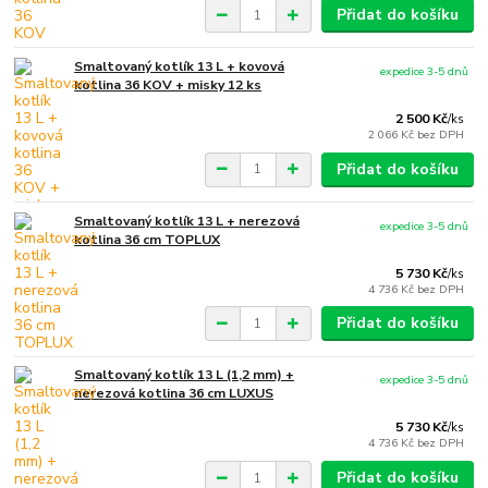
Přidat do košíku
Smaltovaný kotlík 13 L + kovová
expedice 3-5 dnů
kotlina 36 KOV + misky 12 ks
2 500 Kč
/
ks
2 066 Kč
bez DPH
Přidat do košíku
Smaltovaný kotlík 13 L + nerezová
expedice 3-5 dnů
kotlina 36 cm TOPLUX
5 730 Kč
/
ks
4 736 Kč
bez DPH
Přidat do košíku
Smaltovaný kotlík 13 L (1,2 mm) +
expedice 3-5 dnů
nerezová kotlina 36 cm LUXUS
5 730 Kč
/
ks
4 736 Kč
bez DPH
Přidat do košíku