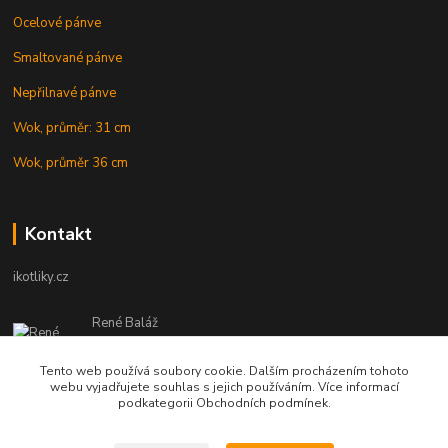
Ocelové pánve
Smaltované pánve
Nepřilnavé pánve
Wok, průměr: 31 cm
Wok, průměr 36 cm
Kontakt
ikotliky.cz
René Baláž
Eshop: +421 902 212 007
od 8:00 - do 16:00 hod
Tento web používá soubory cookie. Dalším procházením tohoto
webu vyjadřujete souhlas s jejich používáním. Více informací
info@ikotliky.cz
podkategorii Obchodních podmínek.