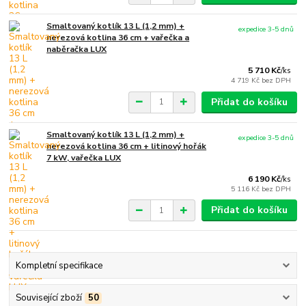
Smaltovaný kotlík 13 L (1,2 mm) +
expedice 3-5 dnů
nerezová kotlina 36 cm + vařečka a
naběračka LUX
5 710 Kč
/
ks
4 719 Kč
bez DPH
Přidat do košíku
Smaltovaný kotlík 13 L (1,2 mm) +
expedice 3-5 dnů
nerezová kotlina 36 cm + litinový hořák
7 kW, vařečka LUX
6 190 Kč
/
ks
5 116 Kč
bez DPH
Přidat do košíku
Kompletní specifikace
Související zboží
50