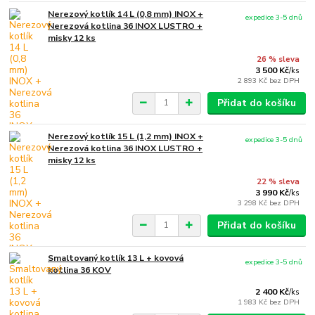
Nerezový kotlík 14 L (0,8 mm) INOX +
expedice 3-5 dnů
Nerezová kotlina 36 INOX LUSTRO +
misky 12 ks
26 % sleva
3 500 Kč
/
ks
2 893 Kč
bez DPH
Přidat do košíku
Nerezový kotlík 15 L (1,2 mm) INOX +
expedice 3-5 dnů
Nerezová kotlina 36 INOX LUSTRO +
misky 12 ks
22 % sleva
3 990 Kč
/
ks
3 298 Kč
bez DPH
Přidat do košíku
Smaltovaný kotlík 13 L + kovová
expedice 3-5 dnů
kotlina 36 KOV
2 400 Kč
/
ks
1 983 Kč
bez DPH