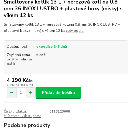
Smaltovaný kotlík 13 L + nerezová kotlina 0,8
mm 36 INOX LUSTRO + plastové boxy (misky) s
víkem 12 ks
Smaltovaný kotlík 13 L + nerezová kotlina 0,8 mm 36 INOX LUSTRO +
plastové boxy (misky) s víkem 12 ks
celý popis
Dostupnost
expedice 3-5 dnů
Zvýšená cena
50 Kč
poštovného za
balík
4 190 Kč
/
ks
3 463 Kč
bez DPH
Přidat do košíku
Číslo produktu:
0113123608
Hlídat cenu / dostupnost
Podobné produkty