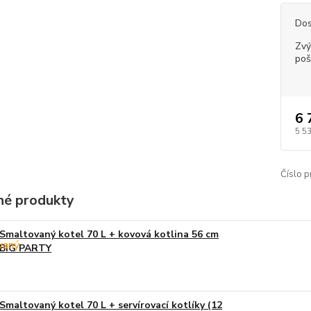
Dos
Zvý
poš
6 
5 5
Číslo p
é produkty
Smaltovaný kotel 70 L + kovová kotlina 56 cm
BIG PARTY
Smaltovaný kotel 70 L + servírovací kotlíky (12