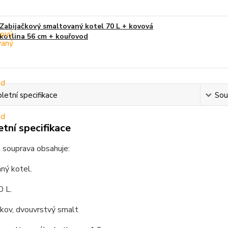
Zabijačkový smaltovaný kotel 70 L + kovová
kotlina 56 cm + kouřovod
etní specifikace
Souv
tní specifikace
 souprava obsahuje:
ný kotel.
0 L.
 kov, dvouvrstvý smalt