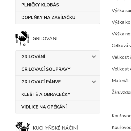
PLNIČKY KLOBÁS
Výška sa
DOPLŇKY NA ZABÍJAČKU
Výška kot
Výška nož
GRILOVÁNÍ
Celková v
GRILOVÁNÍ
Velikost 
Velikost 
GRILOVACÍ SOUPRAVY
Materiál:
GRILOVACÍ PÁNVE
Žáruvzdor
KLEŠTĚ A OBRACEČKY
VIDLICE NA OPÉKÁNÍ
Kouřovod
Kouřovod 
KUCHYŇSKÉ NÁČINÍ