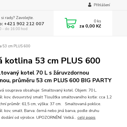
Přihlášení
 si rady? Zavolejte.
0
ks
p: +421 902 212 007
za
0,00 Kč
0 - do 16:00 hod
ina 53 cm PLUS 600
á kotlina 53 cm PLUS 600
tovaný kotel 70 L s žáruvzdornou
inou, průměru 53 cm PLUS 600 BIG PARTY
ová souprava obsahuje: Smaltovaný kotel. Objem: 70 L.
ál: kov, dvouvrstvý smalt Tloušťka smaltovaného kotle: cca 1,2
hní průměr: 61,5 cm, výška: 37 cm. Smaltovaná poklice.
l: kov, smalt. Barva: černá nebo jiná barva, podle druhu
) dodání od výrobce. UPOZORNĚNÍ: Velká...
celý popis