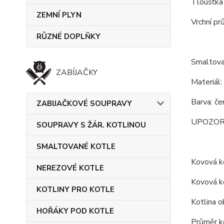
Tloušťka
ZEMNÍ PLYN
Vrchní pr
RŮZNÉ DOPLŇKY
Smaltova
ZABÍJAČKY
Materiál:
Barva: če
ZABIJAČKOVÉ SOUPRAVY
UPOZORNĚN
SOUPRAVY S ŽÁR. KOTLINOU
SMALTOVANÉ KOTLE
Kovová ko
NEREZOVÉ KOTLE
Kovová ko
KOTLINY PRO KOTLE
Kotlina o
HOŘÁKY POD KOTLE
Průměr ko