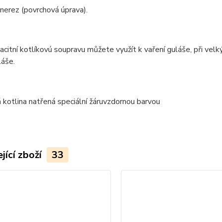
 nerez (povrchová úprava).
citní kotlíkovú soupravu můžete využít k vaření guláše, při velký
láše.
jící zboží
33