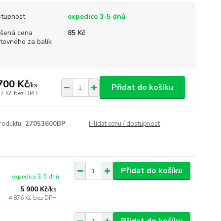
tupnost
expedice 3-5 dnů
šená cena
85 Kč
tovného za balík
700 Kč
/
ks
Přidat do košíku
37 Kč
bez DPH
roduktu:
27053600BP
Hlídat cenu / dostupnost
Přidat do košíku
expedice 3-5 dnů
5 900 Kč
/
ks
4 876 Kč
bez DPH