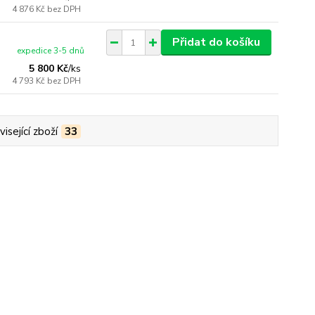
4 876 Kč
bez DPH
Přidat do košíku
expedice 3-5 dnů
5 800 Kč
/
ks
4 793 Kč
bez DPH
isející zboží
33