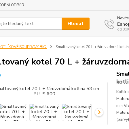
SOBNÍ ODBĚR
Nevíte
Hledat
Esho
od 8:0
KOTLÍKOVÉ SOUPRAVY BIG
Smaltovaný kotel 70 L + žáruvzdorná kotl
tovaný kotel 70 L + žáruvzdorn
Smal
kotl
Kotlík
Materi
mm Vrc
Materiá
(barvy