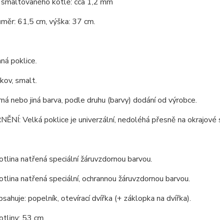
 smaltovaného kotle: cca 1,2 mm
ůměr: 61,5 cm, výška: 37 cm.
ná poklice.
 kov, smalt.
rná nebo jiná barva, podle druhu (barvy) dodání od výrobce.
Í: Velká poklice je univerzální, nedoléhá přesně na okrajové s
tlina natřená speciální žáruvzdornou barvou.
tlina natřená speciální, ochrannou žáruvzdornou barvou.
bsahuje: popelník, otevírací dvířka (+ záklopka na dvířka).
tliny: 53 cm.