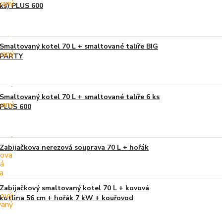
ks) PLUS 600
Smaltovaný kotel 70 L + smaltované talíře BIG
PARTY
Smaltovaný kotel 70 L + smaltované talíře 6 ks
PLUS 600
Zabijačkova nerezová souprava 70 L + hořák
Zabijačkový smaltovaný kotel 70 L + kovová
kotlina 56 cm + hořák 7 kW + kouřovod