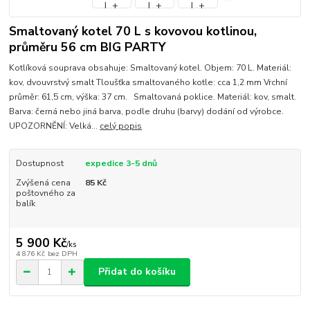
Smaltovaný kotel 70 L s kovovou kotlinou,
průměru 56 cm BIG PARTY
Kotlíková souprava obsahuje: Smaltovaný kotel. Objem: 70 L. Materiál:
kov, dvouvrstvý smalt Tloušťka smaltovaného kotle: cca 1,2 mm Vrchní
průměr: 61,5 cm, výška: 37 cm. Smaltovaná poklice. Materiál: kov, smalt.
Barva: černá nebo jiná barva, podle druhu (barvy) dodání od výrobce.
UPOZORNĚNÍ: Velká...
celý popis
Dostupnost
expedice 3-5 dnů
Zvýšená cena
85 Kč
poštovného za
balík
5 900 Kč
/
ks
4 876 Kč
bez DPH
Přidat do košíku