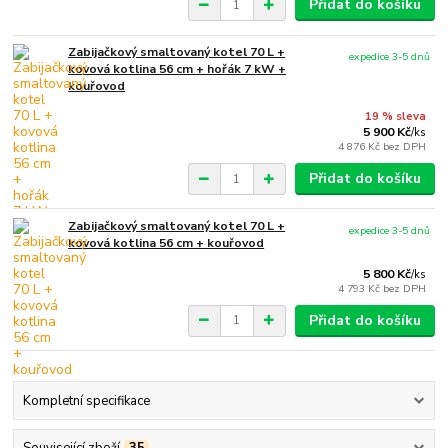
Přidat do košíku
Zabijačkový smaltovaný kotel 70 L +
expedice 3-5 dnů
kovová kotlina 56 cm + hořák 7 kW +
kouřovod
19 % sleva
5 900 Kč
/
ks
4 876 Kč
bez DPH
Přidat do košíku
Zabijačkový smaltovaný kotel 70 L +
expedice 3-5 dnů
kovová kotlina 56 cm + kouřovod
5 800 Kč
/
ks
4 793 Kč
bez DPH
Přidat do košíku
Kompletní specifikace