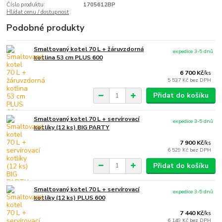
Číslo produktu:
1705612BP
Hlídat cenu / dostupnost
Podobné produkty
Smaltovaný kotel 70 L + žáruvzdorná
expedice 3-5 dnů
kotlina 53 cm PLUS 600
6 700 Kč
/
ks
5 537 Kč
bez DPH
Přidat do košíku
Smaltovaný kotel 70 L + servírovací
expedice 3-5 dnů
kotlíky (12 ks) BIG PARTY
7 900 Kč
/
ks
6 529 Kč
bez DPH
Přidat do košíku
Smaltovaný kotel 70 L + servírovací
expedice 3-5 dnů
kotlíky (12 ks) PLUS 600
7 440 Kč
/
ks
6 149 Kč
bez DPH