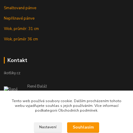
Smaltované pánve
Nepřilnavé pánve
Wok, průměr: 31 cm
Wok, průměr 36 cm
Kontakt
ikotliky.cz
René Baláž
Eshop: +421 902 212 007
od 8:00 - do 16:00 hod
Tento web používá soubory cookie. Dalším procházením tohoto
webu vyjadřujete souhlas s jejich používáním. Více informací
info@ikotliky.cz
podkategorii Obchodních podmínek.
Souhlasím
Nastavení