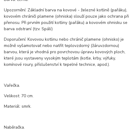
Upozornění: Základní barva na kovové - železné kotlině (pařáku),
kovovém chrániči plamene (ohniska) slouží pouze jako ochrana při
přenosu. Při prvním použití kotliny (pařáku) a kovovém ohnisku se
barva odstraní (tzv. Spálí)
Doporučení: Kovovou kotlinu nebo chránič plamene (ohnisko) je
možně vyšamotovať nebo natřít teplovzdorný (žáruvzdornou)
barvou, která je vhodná pro povrchovou úpravu kovových ploch,
které jsou vystaveny vysokým teplotám (kotle, krby, výfuky,
komínové roury, příslušenství k tepelné technice, apod.).
Vařečka.
Velikost: 70 cm.
Materiál: smrk.
Naběračka.