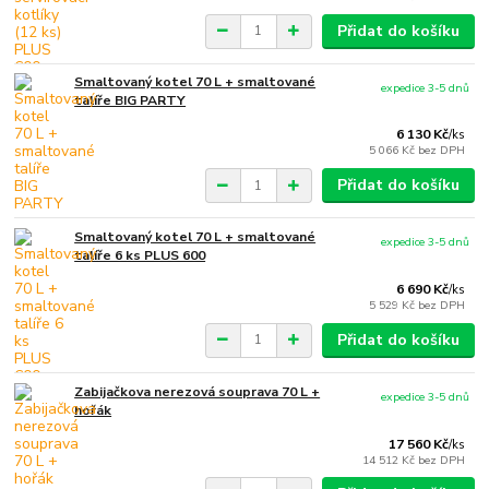
Přidat do košíku
Smaltovaný kotel 70 L + smaltované
expedice 3-5 dnů
talíře BIG PARTY
6 130 Kč
/
ks
5 066 Kč
bez DPH
Přidat do košíku
Smaltovaný kotel 70 L + smaltované
expedice 3-5 dnů
talíře 6 ks PLUS 600
6 690 Kč
/
ks
5 529 Kč
bez DPH
Přidat do košíku
Zabijačkova nerezová souprava 70 L +
expedice 3-5 dnů
hořák
17 560 Kč
/
ks
14 512 Kč
bez DPH