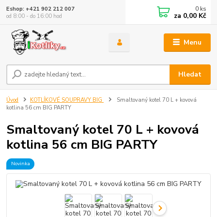
0
ks
Eshop: +421 902 212 007
za
0,00 Kč
od 8:00 - do 16:00 hod
Menu
Hledat
Úvod
KOTLÍKOVÉ SOUPRAVY BIG
Smaltovaný kotel 70 L + kovová
kotlina 56 cm BIG PARTY
Smaltovaný kotel 70 L + kovová
kotlina 56 cm BIG PARTY
Novinka