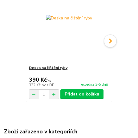
Deska na čištění ryby
Smaltovaný 
390 Kč
150 Kč
/
ks
/
ks
expedice 3-5 dnů
322 Kč
bez DPH
124 Kč
bez 
Přidat do košíku
Zboží zařazeno v kategoriích