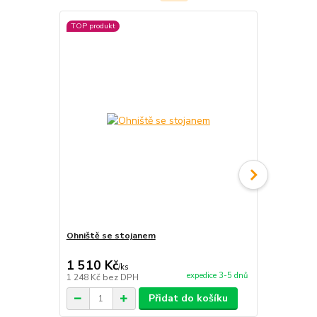
TOP produkt
TOP produkt
Ohniště se stojanem
Servírovací 
1 510 Kč
1 700 Kč
/
ks
expedice 3-5 dnů
1 248 Kč
bez DPH
1 405 Kč
bez
Přidat do košíku