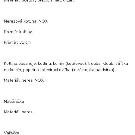
Materiál: ocelový plech, smalt, držák.
Nerezová kotlina INOX
Rozměr kotliny:
Průměr: 31 cm.
Kotlina obsahuje: kotlinu, komín (kouřovod): trouba, kloub, stříška
na komín, popelník, otevírací dvířka (+ záklopka na dvířka).
Materiál: nerez INOX.
Naběračka
Materiál: nerez.
Vařečka