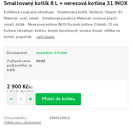
Smaltovaný kotlík 8 L + nerezová kotlina 31 INOX
Kotlíková souprava obsahuje: Smaltovaný kotlík. Velikost: Objem: 8 L.
Materiál: ocel, smalt. Smaltovaná poklice Materiál: ocelový plech,
smalt, držák. Nerezová kotlina INOX Rozměr kotliny: Průměr: 31 cm.
Kotlina obsahuje: kotlinu, komín (kouřovod): trouba, kloub, stříška na
komín, popelník, ...
celý popis
Dostupnost
expedice 3-5 dnů
Zvýšená cena
50 Kč
poštovného za
balík
2 900 Kč
/
ks
2 397 Kč
bez DPH
Přidat do košíku
Číslo produktu:
50831100LS
Hlídat cenu / dostupnost