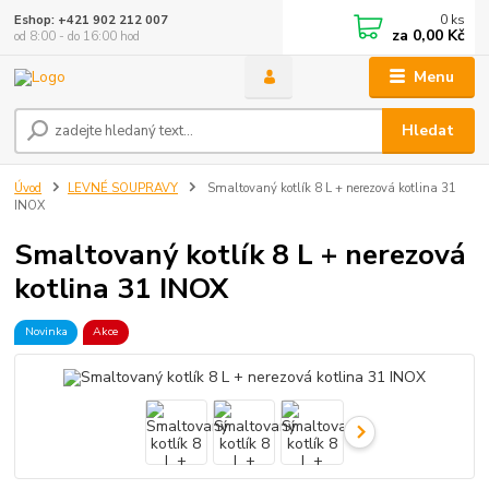
0
ks
Eshop: +421 902 212 007
za
0,00 Kč
od 8:00 - do 16:00 hod
Menu
Hledat
Úvod
LEVNÉ SOUPRAVY
Smaltovaný kotlík 8 L + nerezová kotlina 31
INOX
Smaltovaný kotlík 8 L + nerezová
kotlina 31 INOX
Novinka
Akce