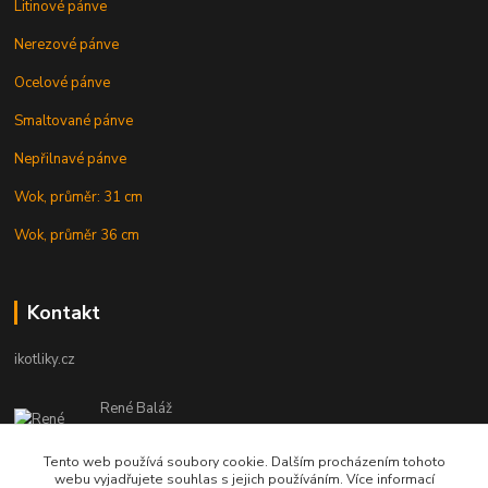
Litinové pánve
Nerezové pánve
Ocelové pánve
Smaltované pánve
Nepřilnavé pánve
Wok, průměr: 31 cm
Wok, průměr 36 cm
Kontakt
ikotliky.cz
René Baláž
Eshop: +421 902 212 007
od 8:00 - do 16:00 hod
Tento web používá soubory cookie. Dalším procházením tohoto
webu vyjadřujete souhlas s jejich používáním. Více informací