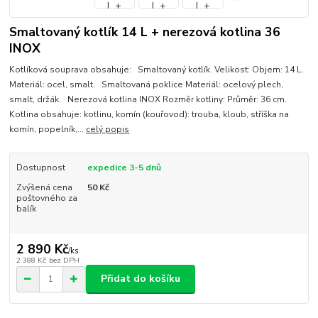
Smaltovaný kotlík 14 L + nerezová kotlina 36
INOX
Kotlíková souprava obsahuje: Smaltovaný kotlík. Velikost: Objem: 14 L.
Materiál: ocel, smalt. Smaltovaná poklice Materiál: ocelový plech,
smalt, držák. Nerezová kotlina INOX Rozměr kotliny: Průměr: 36 cm.
Kotlina obsahuje: kotlinu, komín (kouřovod): trouba, kloub, stříška na
komín, popelník,...
celý popis
Dostupnost
expedice 3-5 dnů
Zvýšená cena
50 Kč
poštovného za
balík
2 890 Kč
/
ks
2 388 Kč
bez DPH
Přidat do košíku