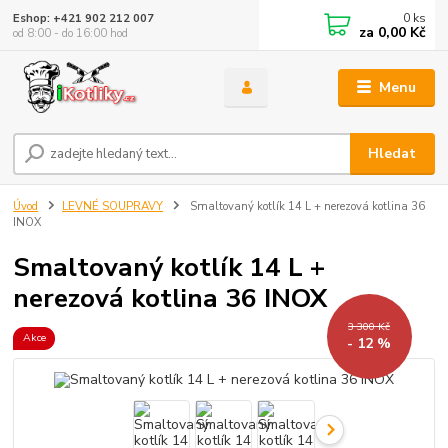
0
ks
Eshop: +421 902 212 007
za
0,00 Kč
od 8:00 - do 16:00 hod
Menu
Hledat
Úvod
LEVNÉ SOUPRAVY
Smaltovaný kotlík 14 L + nerezová kotlina 36
INOX
Smaltovaný kotlík 14 L +
nerezová kotlina 36 INOX
3 300 Kč
Akce
- 12 %