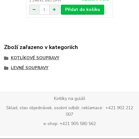
1 248 Kč
bez DPH
1 405 Kč
bez
Přidat do košíku
Zboží zařazeno v kategoriích
KOTLÍKOVÉ SOUPRAVY
LEVNÉ SOUPRAVY
Kotlíky na guláš
Sklad, stav objednávek, osobní odběr, reklamace: +421 902 212
007
e-shop: +421 905 580 562