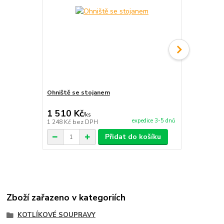
Ohniště se stojanem
Servírovací 
1 510 Kč
1 700 Kč
/
ks
expedice 3-5 dnů
1 248 Kč
bez DPH
1 405 Kč
bez
Přidat do košíku
Zboží zařazeno v kategoriích
KOTLÍKOVÉ SOUPRAVY