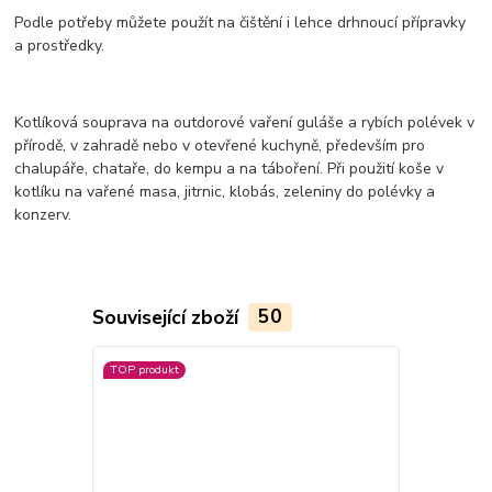
Podle potřeby můžete použít na čištění i lehce drhnoucí přípravky
a prostředky.
Kotlíková souprava na outdorové vaření guláše a rybích polévek v
přírodě, v zahradě nebo v otevřené kuchyně, především pro
chalupáře, chataře, do kempu a na táboření. Při použití koše v
kotlíku na vařené masa, jitrnic, klobás, zeleniny do polévky a
konzerv.
Související zboží
50
TOP produkt
TOP produkt