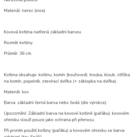
Materiál: nerez (inox).
Kovová kotlina natřená základní barvou
Rozměr kotliny:
Průměr: 36 cm.
Kotlina obsahuje: kotlinu, komín (kouřovod): trouba, kloub, stříška
na komín, popelník, otevírací dvířka (+ záklopka na dvířka).
Materiál: kov.
Barva: základní černá barva nebo šedá (dle výrobce).
Upozornění: Základní barva na kovové kotlině (pařáku), kovovém
ohnisku slouží pouze jako ochrana při přenosu.
Při prvním použití kotliny (pařáku) a kovovém ohnisku se barva
odstraní (tzv. Spálí).