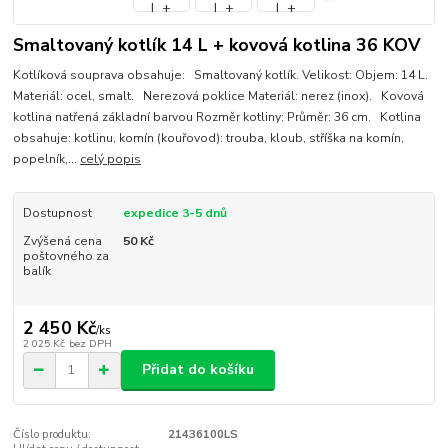
Smaltovaný kotlík 14 L + kovová kotlina 36 KOV
Kotlíková souprava obsahuje: Smaltovaný kotlík. Velikost: Objem: 14 L.
Materiál: ocel, smalt. Nerezová poklice Materiál: nerez (inox). Kovová
kotlina natřená základní barvou Rozměr kotliny: Průměr: 36 cm. Kotlina
obsahuje: kotlinu, komín (kouřovod): trouba, kloub, stříška na komín,
popelník,...
celý popis
Dostupnost
expedice 3-5 dnů
Zvýšená cena
50 Kč
poštovného za
balík
2 450 Kč
/
ks
2 025 Kč
bez DPH
Přidat do košíku
Číslo produktu:
21436100LS