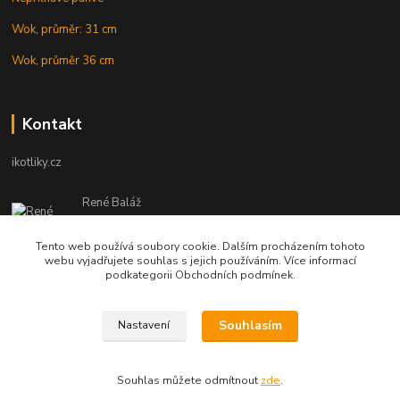
Wok, průměr: 31 cm
Wok, průměr 36 cm
Kontakt
ikotliky.cz
René Baláž
Eshop: +421 902 212 007
od 8:00 - do 16:00 hod
Tento web používá soubory cookie. Dalším procházením tohoto
webu vyjadřujete souhlas s jejich používáním. Více informací
info@ikotliky.cz
podkategorii Obchodních podmínek.
Souhlasím
Nastavení
Copyright © 2014-2020 IKOTLIKY.CZ, všetky práva vyhradené..
Souhlas můžete odmítnout
zde
.
Vytvořeno na
Eshop-rychle.cz