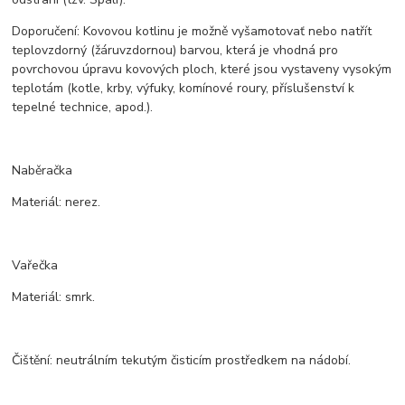
Doporučení: Kovovou kotlinu je možně vyšamotovať nebo natřít
teplovzdorný (žáruvzdornou) barvou, která je vhodná pro
povrchovou úpravu kovových ploch, které jsou vystaveny vysokým
teplotám (kotle, krby, výfuky, komínové roury, příslušenství k
tepelné technice, apod.).
Naběračka
Materiál: nerez.
Vařečka
Materiál: smrk.
Čištění: neutrálním tekutým čisticím prostředkem na nádobí.