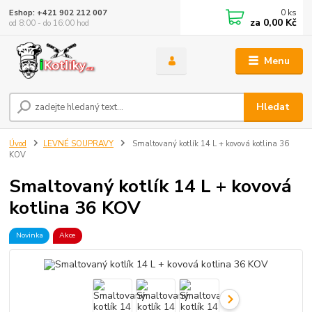
0
ks
Eshop: +421 902 212 007
za
0,00 Kč
od 8:00 - do 16:00 hod
Menu
Hledat
Úvod
LEVNÉ SOUPRAVY
Smaltovaný kotlík 14 L + kovová kotlina 36
KOV
Smaltovaný kotlík 14 L + kovová
kotlina 36 KOV
Novinka
Akce