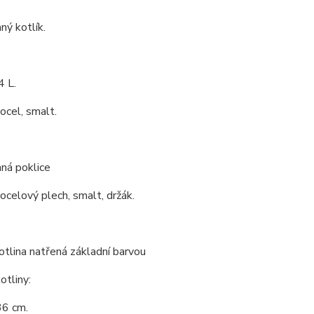
ý kotlík.
4 L.
 ocel, smalt.
ná poklice
 ocelový plech, smalt, držák.
tlina natřená základní barvou
tliny:
36 cm.