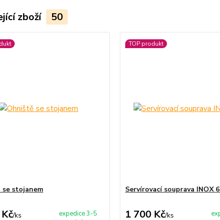
jící zboží
50
dukt
TOP produkt
 se stojanem
Servírovací souprava INOX 6
 Kč
1 700 Kč
expedice 3-5
ex
/
ks
/
ks