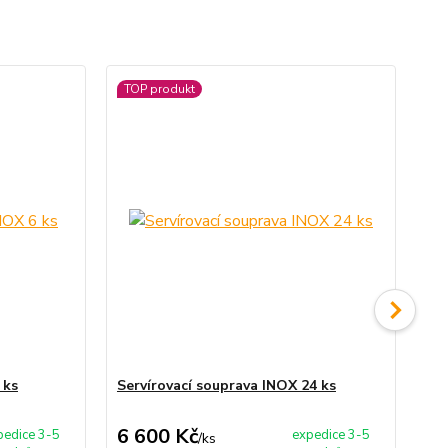
TOP produkt
No
 ks
Servírovací souprava INOX 24 ks
Se
6 600 Kč
4 
pedice 3-5
expedice 3-5
/
ks