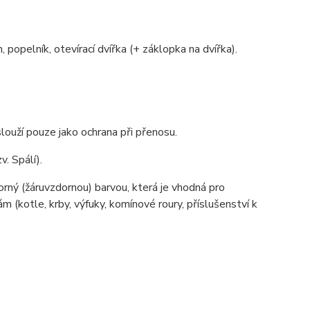
, popelník, otevírací dvířka (+ záklopka na dvířka).
louží pouze jako ochrana při přenosu.
v. Spálí).
ný (žáruvzdornou) barvou, která je vhodná pro
(kotle, krby, výfuky, komínové roury, příslušenství k