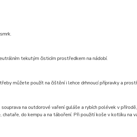
 smrk.
neutrálním tekutým čisticím prostředkem na nádobí.
řeby můžete použít na čištění i lehce drhnoucí přípravky a prost
 souprava na outdorové vaření guláše a rybích polévek v přírod
, chataře, do kempu a na táboření. Při použití koše v kotlíku na v