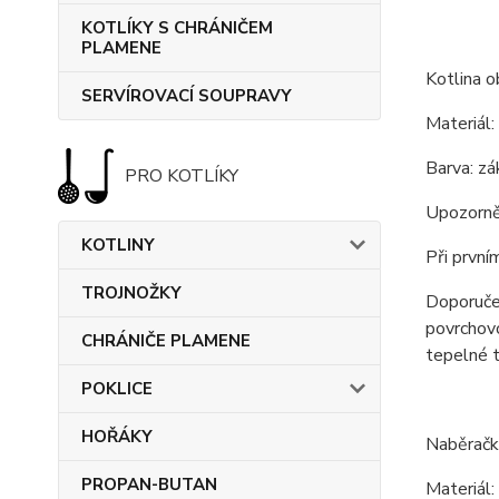
KOTLÍKY S CHRÁNIČEM
PLAMENE
Kotlina o
SERVÍROVACÍ SOUPRAVY
Materiál:
Barva: zá
PRO KOTLÍKY
Upozorněn
KOTLINY
Při první
TROJNOŽKY
Doporučen
povrchovo
CHRÁNIČE PLAMENE
tepelné t
POKLICE
HOŘÁKY
Naběračk
PROPAN-BUTAN
Materiál: