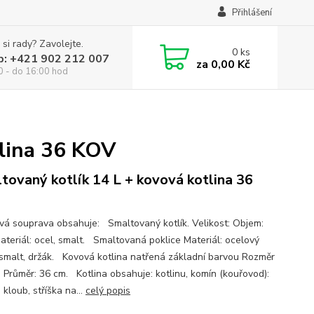
Přihlášení
 si rady? Zavolejte.
0
ks
p: +421 902 212 007
za
0,00 Kč
0 - do 16:00 hod
tlina 36 KOV
tovaný kotlík 14 L + kovová kotlina 36
ová souprava obsahuje: Smaltovaný kotlík. Velikost: Objem:
Materiál: ocel, smalt. Smaltovaná poklice Materiál: ocelový
 smalt, držák. Kovová kotlina natřená základní barvou Rozměr
y: Průměr: 36 cm. Kotlina obsahuje: kotlinu, komín (kouřovod):
 kloub, stříška na...
celý popis