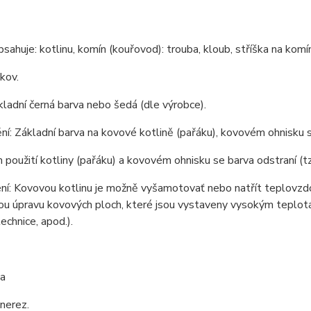
bsahuje: kotlinu, komín (kouřovod): trouba, kloub, stříška na komín
 kov.
kladní černá barva nebo šedá (dle výrobce).
í: Základní barva na kovové kotlině (pařáku), kovovém ohnisku s
m použití kotliny (pařáku) a kovovém ohnisku se barva odstraní (tz
í: Kovovou kotlinu je možně vyšamotovať nebo natřít teplovzdor
u úpravu kovových ploch, které jsou vystaveny vysokým teplotám 
echnice, apod.).
a
 nerez.