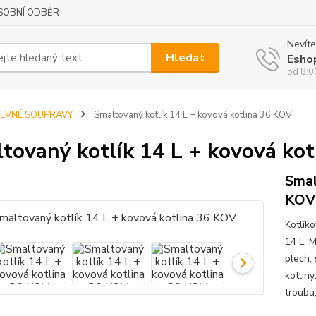
SOBNÍ ODBĚR
Nevíte
Hledat
Esho
od 8:0
LEVNÉ SOUPRAVY
Smaltovaný kotlík 14 L + kovová kotlina 36 KOV
tovaný kotlík 14 L + kovová ko
Smal
KOV
Kotlík
14 L. 
plech,
kotlin
trouba,