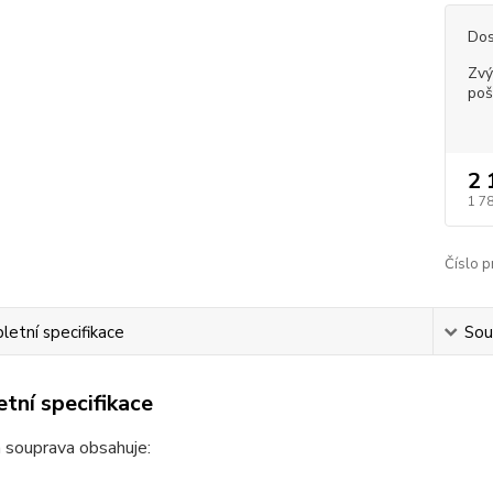
Dos
Zvý
poš
2 
1 7
Číslo p
etní specifikace
Souv
tní specifikace
 souprava obsahuje: