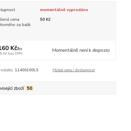
tupnost
momentálně vyprodáno
šená cena
50 Kč
tovného za balík
160 Kč
/
ks
Momentálně není k dispozici
85 Kč
bez DPH
roduktu:
11400100LS
Hlídat cenu / dostupnost
isející zboží
50