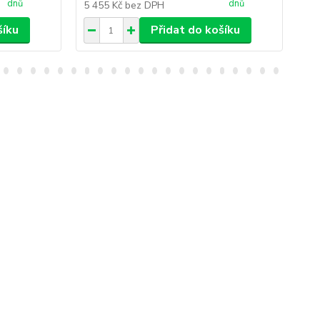
dnů
dnů
5 455 Kč
bez DPH
3 
šíku
Přidat do košíku