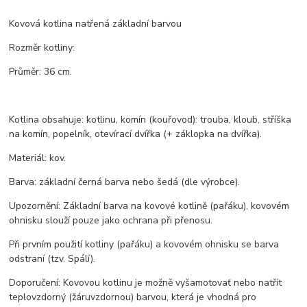
Kovová kotlina natřená základní barvou
Rozměr kotliny:
Průměr: 36 cm.
Kotlina obsahuje: kotlinu, komín (kouřovod): trouba, kloub, stříška
na komín, popelník, otevírací dvířka (+ záklopka na dvířka).
Materiál: kov.
Barva: základní černá barva nebo šedá (dle výrobce).
Upozornění: Základní barva na kovové kotlině (pařáku), kovovém
ohnisku slouží pouze jako ochrana při přenosu.
Při prvním použití kotliny (pařáku) a kovovém ohnisku se barva
odstraní (tzv. Spálí).
Doporučení: Kovovou kotlinu je možně vyšamotovať nebo natřít
teplovzdorný (žáruvzdornou) barvou, která je vhodná pro