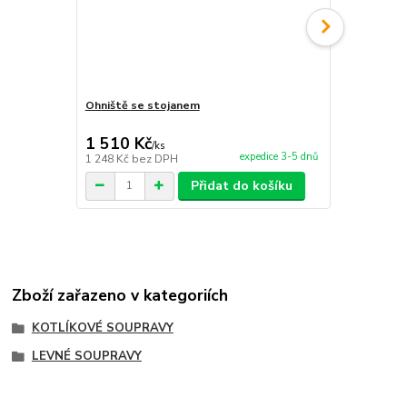
Ohniště se stojanem
Servírovací 
1 510 Kč
1 700 Kč
/
ks
expedice 3-5 dnů
1 248 Kč
bez DPH
1 405 Kč
bez
Přidat do košíku
Zboží zařazeno v kategoriích
KOTLÍKOVÉ SOUPRAVY
LEVNÉ SOUPRAVY