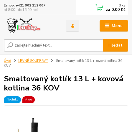
0
ks
Eshop: +421 902 212 007
za
0,00 Kč
od 8:00 - do 16:00 hod
Menu
Hledat
Úvod
LEVNÉ SOUPRAVY
Smaltovaný kotlík 13 L + kovová kotlina 36
KOV
Smaltovaný kotlík 13 L + kovová
kotlina 36 KOV
Novinka
Akce