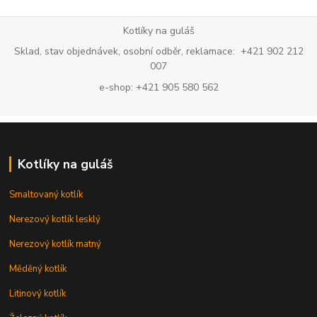
Kotlíky na guláš
Sklad, stav objednávek, osobní odběr, reklamace: +421 902 212
007
e-shop: +421 905 580 562
Kotlíky na guláš
Smaltovaný kotlík
Nerezový kotlík lesklý
Nerezový kotlík matný
Měděný kotlík
Litinový kotlík