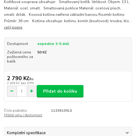
Kotlíková souprava obsahuje: Smaltovaný kotlík. Velikost: Objem: 13 L.
Materiál: ocel, smalt. Smaltovaná poklice Materiál: ocelový plech,
smalt, držák. Kovová kotlina natřená základní barvou Rozměr kotliny:
Průměr: 36 cm. Kotlina obsahuje: kotlinu, komín (kouřovod): trouba, klo...
celý popis
Dostupnost
expedice 3-5 dnů
Zvýšená cena
50 Kč
poštovného za
balík
2 790 Kč
/
ks
2 306 Kč
bez DPH
Přidat do košíku
Číslo produktu:
11336100LS
Hlídat cenu / dostupnost
Kompletní specifikace