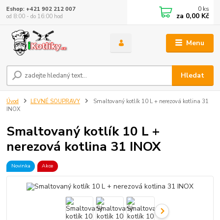
0
ks
Eshop: +421 902 212 007
za
0,00 Kč
od 8:00 - do 16:00 hod
Menu
Hledat
Úvod
LEVNÉ SOUPRAVY
Smaltovaný kotlík 10 L + nerezová kotlina 31
INOX
Smaltovaný kotlík 10 L +
nerezová kotlina 31 INOX
Novinka
Akce