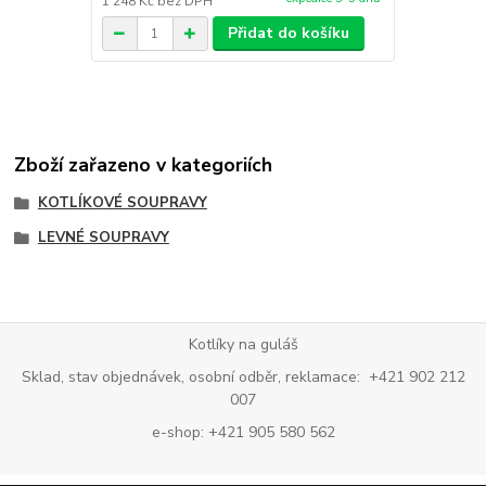
1 248 Kč
bez DPH
1 405 Kč
bez
Přidat do košíku
Zboží zařazeno v kategoriích
KOTLÍKOVÉ SOUPRAVY
LEVNÉ SOUPRAVY
Kotlíky na guláš
Sklad, stav objednávek, osobní odběr, reklamace: +421 902 212
007
e-shop: +421 905 580 562