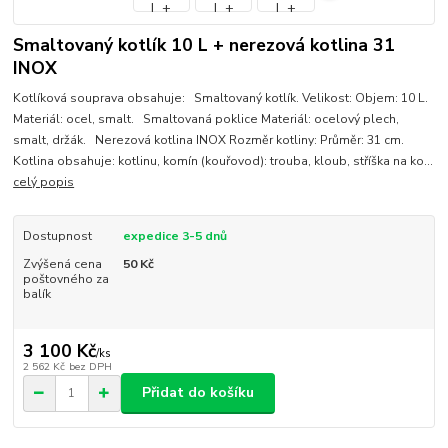
Smaltovaný kotlík 10 L + nerezová kotlina 31
INOX
Kotlíková souprava obsahuje: Smaltovaný kotlík. Velikost: Objem: 10 L.
Materiál: ocel, smalt. Smaltovaná poklice Materiál: ocelový plech,
smalt, držák. Nerezová kotlina INOX Rozměr kotliny: Průměr: 31 cm.
Kotlina obsahuje: kotlinu, komín (kouřovod): trouba, kloub, stříška na ko...
celý popis
Dostupnost
expedice 3-5 dnů
Zvýšená cena
50 Kč
poštovného za
balík
3 100 Kč
/
ks
2 562 Kč
bez DPH
Přidat do košíku