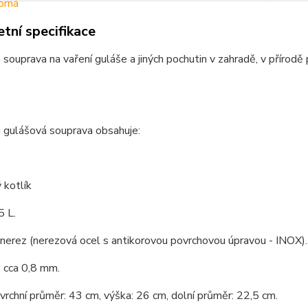
tní specifikace
 souprava na vaření guláše a jiných pochutin v zahradě, v přírod
 gulášová souprava obsahuje:
 kotlík
5 L.
 nerez (nerezová ocel s antikorovou povrchovou úpravou - INOX).
 cca 0,8 mm.
 vrchní průměr: 43 cm, výška: 26 cm, dolní průměr: 22,5 cm.