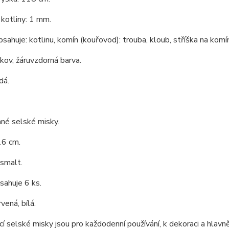
kotliny: 1 mm.
bsahuje: kotlinu, komín (kouřovod): trouba, kloub, stříška na komín
 kov, žáruvzdorná barva.
dá.
né selské misky.
16 cm.
 smalt.
sahuje 6 ks.
vená, bílá.
cí selské misky jsou pro každodenní používání, k dekoraci a hlavn