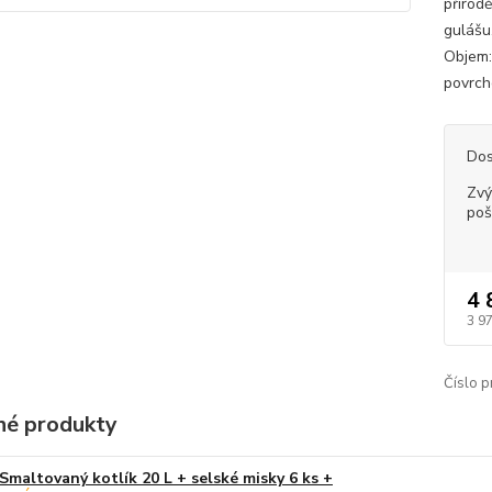
přírod
gulášu
Objem:
povrch
Dos
Zvý
poš
4 
3 9
Číslo p
é produkty
Smaltovaný kotlík 20 L + selské misky 6 ks +