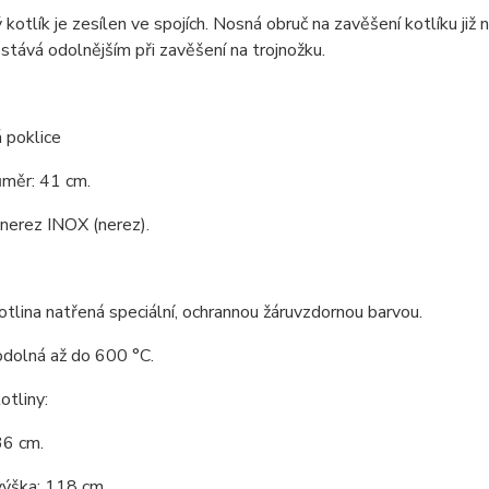
kotlík je zesílen ve spojích. Nosná obruč na zavěšení kotlíku již 
 stává odolnějším při zavěšení na trojnožku.
 poklice
ůměr: 41 cm.
 nerez INOX (nerez).
tlina natřená speciální, ochrannou žáruvzdornou barvou.
odolná až do 600 °C.
tliny:
36 cm.
výška: 118 cm.