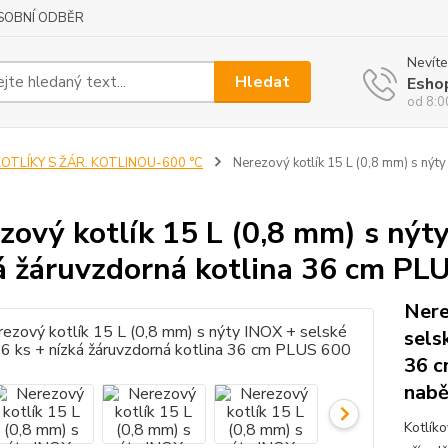
SOBNÍ ODBĚR
Nevíte
Hledat
Esho
od 8:0
OTLÍKY S ŽÁR. KOTLINOU-600 °C
Nerezový kotlík 15 L (0,8 mm) s nýty
zový kotlík 15 L (0,8 mm) s nýt
á žáruvzdorná kotlina 36 cm PL
Nere
sels
36 c
nabě
Kotlík