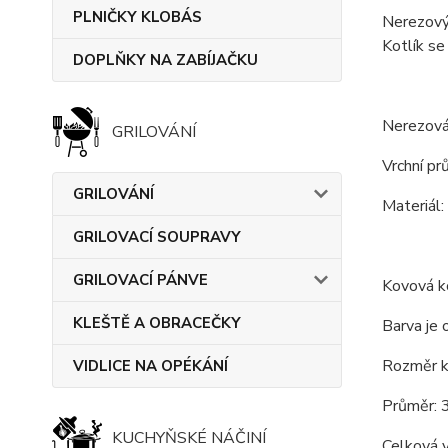
PLNIČKY KLOBÁS
Nerezový 
Kotlík se
DOPLŇKY NA ZABÍJAČKU
Nerezová
GRILOVÁNÍ
Vrchní pr
GRILOVÁNÍ
Materiál:
GRILOVACÍ SOUPRAVY
GRILOVACÍ PÁNVE
Kovová ko
KLEŠTĚ A OBRACEČKY
Barva je 
Rozměr ko
VIDLICE NA OPÉKÁNÍ
Průměr: 
KUCHYŇSKÉ NÁČINÍ
Celková 