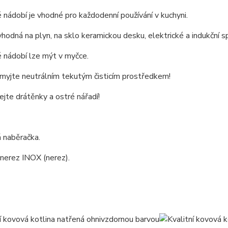
nádobí je vhodné pro každodenní používání v kuchyni.
vhodná na plyn, na sklo keramickou desku, elektrické a indukční s
 nádobí lze mýt v myčce.
omyjte neutrálním tekutým čisticím prostředkem!
jte drátěnky a ostré nářadí!
 naběračka.
 nerez INOX (nerez).