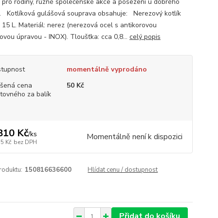
ě pro rodiny, různé společenské akce a posezení u dobrého
. Kotlíková gulášová souprava obsahuje: Nerezový kotlík
 15 L. Materiál: nerez (nerezová ocel s antikorovou
ovou úpravou - INOX). Tloušťka: cca 0,8...
celý popis
tupnost
momentálně vyprodáno
šená cena
50 Kč
tovného za balík
810 Kč
/
ks
Momentálně není k dispozici
75 Kč
bez DPH
roduktu:
150816636600
Hlídat cenu / dostupnost
Přidat do košíku