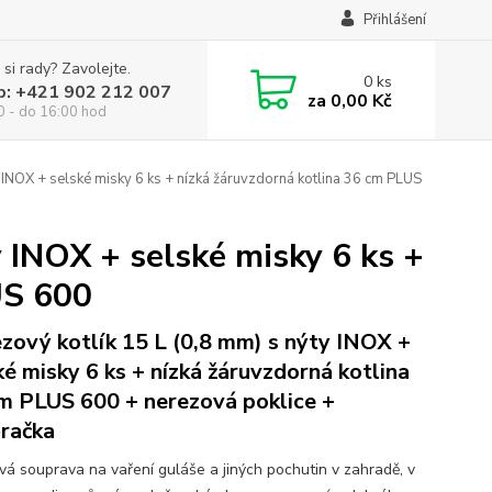
Přihlášení
 si rady? Zavolejte.
0
ks
p: +421 902 212 007
za
0,00 Kč
0 - do 16:00 hod
 INOX + selské misky 6 ks + nízká žáruvzdorná kotlina 36 cm PLUS
y INOX + selské misky 6 ks +
US 600
zový kotlík 15 L (0,8 mm) s nýty INOX +
ké misky 6 ks + nízká žáruvzdorná kotlina
m PLUS 600 + nerezová poklice +
račka
ová souprava na vaření guláše a jiných pochutin v zahradě, v