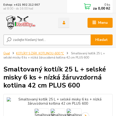
0
ks
Eshop: +421 902 212 007
za
0,00 Kč
od 8:00 - do 16:00 hod
Menu
Hledat
Úvod
KOTLÍKY S ŽÁR. KOTLINOU-600 °C
Smaltovaný kotlík 25 L +
selské misky 6 ks + nízká žáruvzdorná kotlina 42 cm PLUS 600
Smaltovaný kotlík 25 L + selské
misky 6 ks + nízká žáruvzdorná
kotlina 42 cm PLUS 600