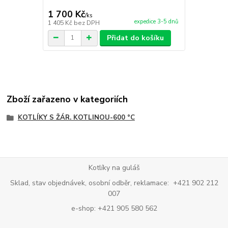
1 700 Kč
1 890 Kč
/
ks
expedice 3-5 dnů
1 405 Kč
bez DPH
1 562 Kč
bez
Přidat do košíku
Zboží zařazeno v kategoriích
KOTLÍKY S ŽÁR. KOTLINOU-600 °C
Kotlíky na guláš
Sklad, stav objednávek, osobní odběr, reklamace: +421 902 212
007
e-shop: +421 905 580 562