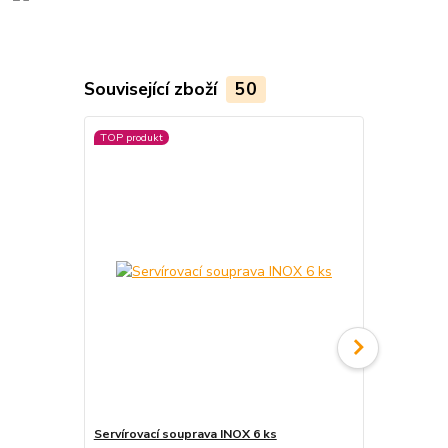
Související zboží
50
TOP produkt
TOP produkt
Servírovací souprava INOX 6 ks
Servírovací