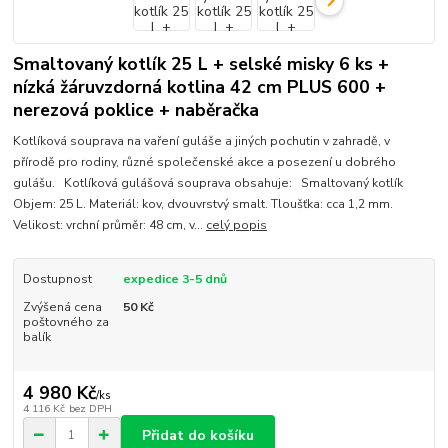
Smaltovaný kotlík 25 L + selské misky 6 ks +
nízká žáruvzdorná kotlina 42 cm PLUS 600 +
nerezová poklice + naběračka
Kotlíková souprava na vaření guláše a jiných pochutin v zahradě, v
přírodě pro rodiny, různé společenské akce a posezení u dobrého
gulášu. Kotlíková gulášová souprava obsahuje: Smaltovaný kotlík
Objem: 25 L. Materiál: kov, dvouvrstvý smalt. Tloušťka: cca 1,2 mm.
Velikost: vrchní průměr: 48 cm, v...
celý popis
Dostupnost
expedice 3-5 dnů
Zvýšená cena
50 Kč
poštovného za
balík
4 980 Kč
/
ks
4 116 Kč
bez DPH
Přidat do košíku