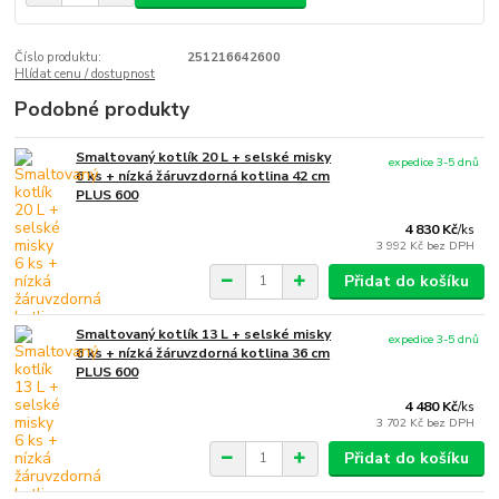
Číslo produktu:
251216642600
Hlídat cenu / dostupnost
Podobné produkty
Smaltovaný kotlík 20 L + selské misky
expedice 3-5 dnů
6 ks + nízká žáruvzdorná kotlina 42 cm
PLUS 600
4 830 Kč
/
ks
3 992 Kč
bez DPH
Přidat do košíku
Smaltovaný kotlík 13 L + selské misky
expedice 3-5 dnů
6 ks + nízká žáruvzdorná kotlina 36 cm
PLUS 600
4 480 Kč
/
ks
3 702 Kč
bez DPH
Přidat do košíku