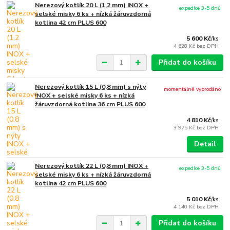
Nerezový kotlík 20 L (1,2 mm) INOX +
expedice 3-5 dnů
selské misky 6 ks + nízká žáruvzdorná
kotlina 42 cm PLUS 600
5 600 Kč
/
ks
4 628 Kč
bez DPH
Přidat do košíku
Nerezový kotlík 15 L (0,8 mm) s nýty
momentálně vyprodáno
INOX + selské misky 6 ks + nízká
žáruvzdorná kotlina 36 cm PLUS 600
4 810 Kč
/
ks
3 975 Kč
bez DPH
Detail
Nerezový kotlík 22 L (0,8 mm) INOX +
expedice 3-5 dnů
selské misky 6 ks + nízká žáruvzdorná
kotlina 42 cm PLUS 600
5 010 Kč
/
ks
4 140 Kč
bez DPH
Přidat do košíku