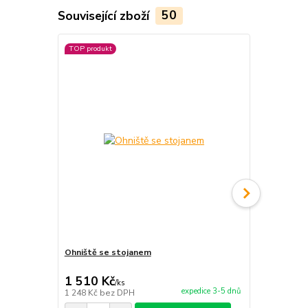
Související zboží
50
TOP produkt
TOP produkt
Ohniště se stojanem
Servírovací 
1 510 Kč
1 700 Kč
/
ks
expedice 3-5 dnů
1 248 Kč
bez DPH
1 405 Kč
bez