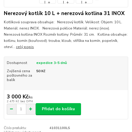
Nerezový kotlík 10 L + nerezová kotlina 31 INOX
Kotlíková souprava obsahuje: Nerezový kotlík. Velikost: Objem: 10 L.
Materiál: nerez INOX. Nerezová poklice Materiál: nerez (inox).
Nerezová kotlina INOX Rozměr kotliny: Průměr: 31 cm. Kotlina obsahuje:
kotlinu, komín (kouřovod): trouba, kloub, stříška na komín, popelník,
oteví...
celý popis
Dostupnost
expedice 3-5 dnů
Zvýšená cena
50 Kč
poštovného za
balík
3 000 Kč
/
ks
2 479 Kč
bez DPH
Přidat do košíku
Číslo produktu:
41031100LS