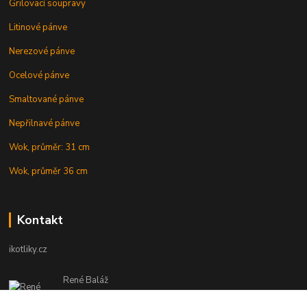
Grilovací soupravy
Litinové pánve
Nerezové pánve
Ocelové pánve
Smaltované pánve
Nepřilnavé pánve
Wok, průměr: 31 cm
Wok, průměr 36 cm
Kontakt
ikotliky.cz
René Baláž
Eshop: +421 902 212 007