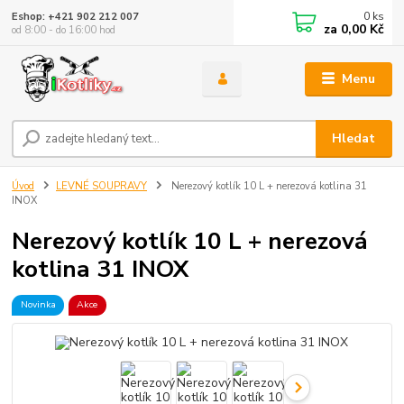
0
ks
Eshop: +421 902 212 007
za
0,00 Kč
od 8:00 - do 16:00 hod
Menu
Hledat
Úvod
LEVNÉ SOUPRAVY
Nerezový kotlík 10 L + nerezová kotlina 31
INOX
Nerezový kotlík 10 L + nerezová
kotlina 31 INOX
Novinka
Akce